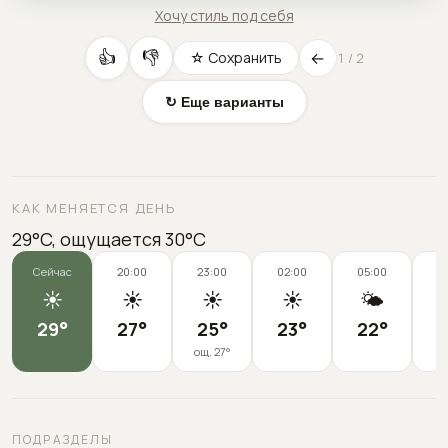
Хочу стиль под себя
←
👍
👎
☆ Сохранить
1
/
2
↻ Еще варианты
КАК МЕНЯЕТСЯ ДЕНЬ
29°C, ощущается 30°C
Сейчас
20:00
23:00
02:00
05:00
0
☀️
☀️
☀️
☀️
🌤️
29
°
27
°
25
°
23
°
22
°
2
ощ.
27
°
ПОДРАЗДЕЛЫ