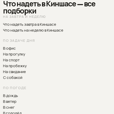
Что надеть в Киншасе — все
подборки
НА ЗАВТРА И НЕДЕЛЮ
Что надеть завтра в Киншасе
Что надеть на неделю в Киншасе
ПО ЗАДАЧЕ ДНЯ
В офис
На прогулку
На спорт
На пробежку
На свидание
С собакой
ПО ПОГОДЕ
В дождь
В ветер
В снег
В гололёд