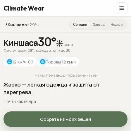
Climate Wear
📍
Киншаса
+29°
⌄
Сегодня
Завтра
Неделя
30
°
Киншаса
☀️
ясно
Фактически 29°, ощущается как 30°
12
км/ч
· СЗ
Порывы
12
км/ч
Нажмите на вещь, чтобы заменить её
Жарко — лёгкая одежда и защита от
перегрева.
Почти как вчера.
Собрать из моих вещей