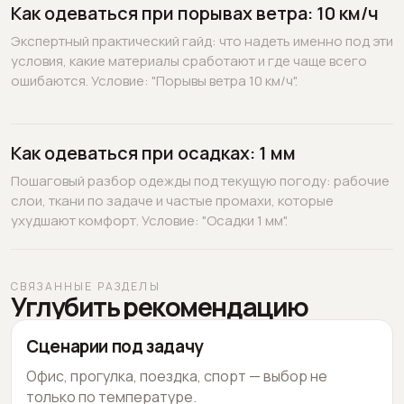
Как одеваться при порывах ветра: 10 км/ч
Экспертный практический гайд: что надеть именно под эти
условия, какие материалы сработают и где чаще всего
ошибаются. Условие: "Порывы ветра 10 км/ч".
Как одеваться при осадках: 1 мм
Пошаговый разбор одежды под текущую погоду: рабочие
слои, ткани по задаче и частые промахи, которые
ухудшают комфорт. Условие: "Осадки 1 мм".
СВЯЗАННЫЕ РАЗДЕЛЫ
Углубить рекомендацию
Сценарии под задачу
Офис, прогулка, поездка, спорт — выбор не
только по температуре.