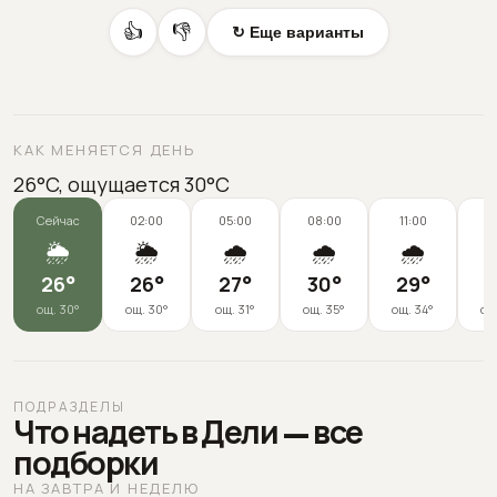
👍
👎
↻ Еще варианты
КАК МЕНЯЕТСЯ ДЕНЬ
26°C, ощущается 30°C
Сейчас
02:00
05:00
08:00
11:00
1
🌦️
🌦️
🌧️
🌧️
🌧️
26
°
26
°
27
°
30
°
29
°
2
ощ.
30
°
ощ.
30
°
ощ.
31
°
ощ.
35
°
ощ.
34
°
ощ
ПОДРАЗДЕЛЫ
Что надеть в Дели — все
подборки
НА ЗАВТРА И НЕДЕЛЮ