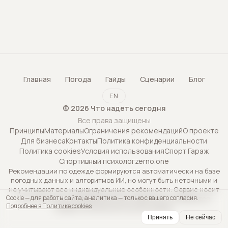
Главная
Погода
Гайды
Сценарии
Блог
EN
©
2026
Что надеть сегодня
Все права защищены
Принципы
Материалы
Ограничения рекомендаций
О проекте
Для бизнеса
Контакты
Политика конфиденциальности
Политика cookies
Условия использования
Спорт Гараж
Спортивный психолог
zerno.one
Рекомендации по одежде формируются автоматически на базе
погодных данных и алгоритмов ИИ, но могут быть неточными и
не учитывают все индивидуальные особенности. Сервис носит
Cookie — для работы сайта, аналитика — только с вашего согласия.
исключительно информационный характер и не является
Подробнее в Политике cookies
профессиональной консультацией.
Принять
Не сейчас