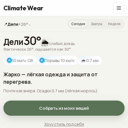
Climate Wear
📍
Дели
+26°
⌄
Сегодня
Завтра
Неделя
30
°
Дели
🌦️
слабый дождь
Фактически 26°, ощущается как 30°
10
км/ч
· СВ
Порывы
10
км/ч
🌧
0.7
мм
Жарко — лёгкая одежда и защита от
перегрева.
Почти как вчера. Осадки 0.7 мм (лёгкая морось).
Собрать из моих вещей
Хочу стиль под себя