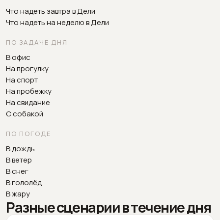
Что надеть завтра в Дели
Что надеть на неделю в Дели
ПО ЗАДАЧЕ ДНЯ
В офис
На прогулку
На спорт
На пробежку
На свидание
С собакой
ПО ПОГОДЕ
В дождь
В ветер
В снег
В гололёд
В жару
Разные сценарии в течение дня