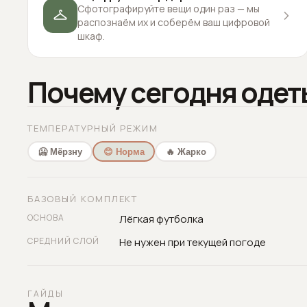
Сфотографируйте вещи один раз — мы
распознаём их и соберём ваш цифровой
шкаф.
Почему сегодня одет
ТЕМПЕРАТУРНЫЙ РЕЖИМ
🥶 Мёрзну
😊 Норма
🔥 Жарко
БАЗОВЫЙ КОМПЛЕКТ
ОСНОВА
Лёгкая футболка
СРЕДНИЙ СЛОЙ
Не нужен при текущей погоде
ГАЙДЫ