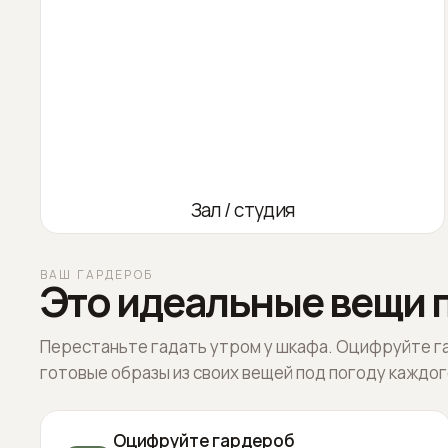
Зал / студия
ВАШ ГАРДЕРОБ
Это идеальные вещи п
Перестаньте гадать утром у шкафа. Оцифруйте г
готовые образы из своих вещей под погоду каждог
Оцифруйте гардероб