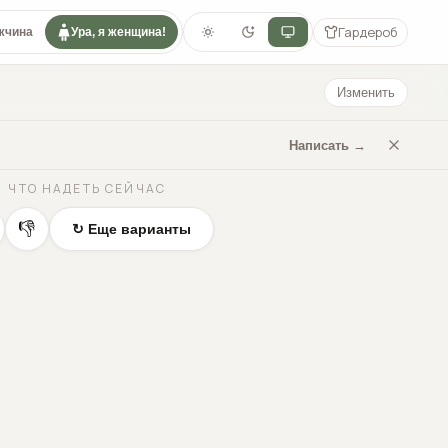
Гардероб
жчина
Ура, я женщина!
Изменить
Написать →
ЧТО НАДЕТЬ СЕЙЧАС
👎
↻ Еще варианты