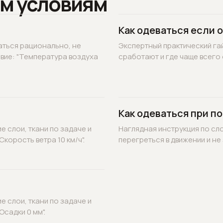
м условиям
Как одеваться если 
аться рационально, не
Экспертный практический гай
овие: "Температура воздуха
сработают и где чаще всего 
Как одеваться при по
 слои, ткани по задаче и
Наглядная инструкция по сл
корость ветра 10 км/ч".
перегреться в движении и не 
 слои, ткани по задаче и
садки 0 мм".