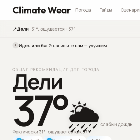
Climate Wear
Погода
Гайды
Сценари
📍
Дели
+31°
, ощущается +37°
Идея или баг?
:
напишите нам — улучшим
ОБЩАЯ РЕКОМЕНДАЦИЯ ДЛЯ ГОРОДА
Дели
37
°
🌦️
слабый дождь
Фактически 31°, ощущается как 37°