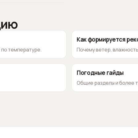
цию
Как формируется ре
о по температуре.
Почему ветер, влажность
Погодные гайды
Общие разделы и более т