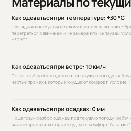
Материалы по текущи
Как одеваться при температуре: +30 °C
Наглядная инструкция по слоям и материалам: как собр
перегреться в движении и не замёрзнуть на паузах. Усл
+30 °C".
Как одеваться при ветре: 10 км/ч
Пошаговый разбор одежды под текущую погоду: рабочие
частые промахи, которые ухудшают комфорт. Условие: "С
Как одеваться при осадках: 0 мм
Пошаговый разбор одежды под текущую погоду: рабочие
частые промахи, которые ухудшают комфорт. Условие: "О