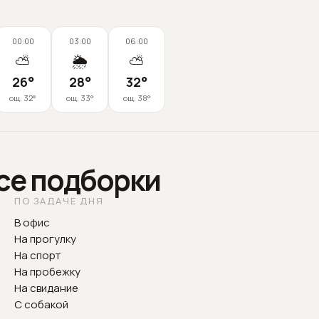
00:00
03:00
06:00
⛅
🌦️
⛅
26
°
28
°
32
°
ощ.
32
°
ощ.
33
°
ощ.
38
°
все подборки
ПО ЗАДАЧЕ ДНЯ
В офис
На прогулку
На спорт
На пробежку
На свидание
С собакой