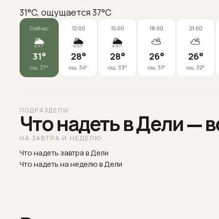
31°C, ощущается 37°C
Сейчас
12:00
15:00
18:00
21:00
🌦️
🌦️
🌦️
⛅
⛅
31
°
28
°
28
°
26
°
26
°
ощ.
37
°
ощ.
34
°
ощ.
33
°
ощ.
31
°
ощ.
32
°
ПОДРАЗДЕЛЫ
Что надеть в Дели — 
НА ЗАВТРА И НЕДЕЛЮ
Что надеть завтра в Дели
Что надеть на неделю в Дели