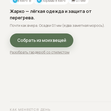
8
км/ч
· В
Порывы
8
км/ч
🌧
0.1
мм
Жарко — лёгкая одежда и защита от
перегрева.
Почти как вчера. Осадки 0.1 мм (едва заметная морось).
Собрать из моих вещей
Разобрать гардероб со стилистом
КАК МЕНЯЕТСЯ ДЕНЬ