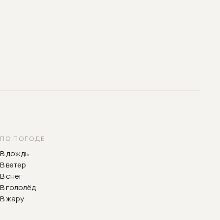
ПО ПОГОДЕ
В дождь
В ветер
В снег
В гололёд
В жару