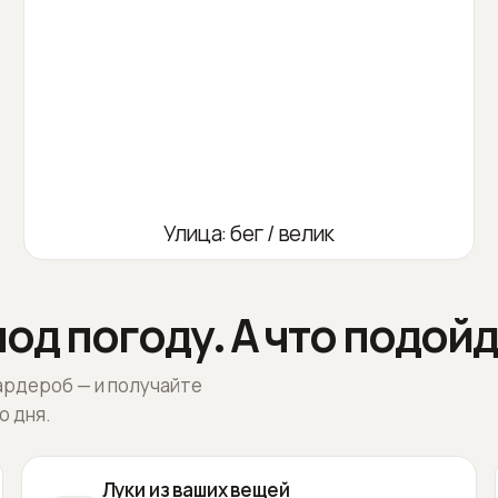
Улица: бег / велик
од погоду. А что подойд
ардероб — и получайте
о дня.
Луки из ваших вещей