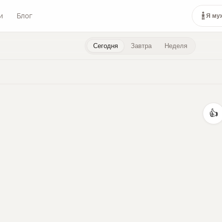
и
Блог
Я му
Сегодня
Завтра
Неделя
👍