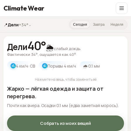
Climate Wear
📍
Дели
+34°
⌄
Сегодня
Завтра
Неделя
40
°
Дели
🌦️
слабый дождь
Фактически 34°, ощущается как 40°
4
км/ч
· СВ
Порывы
4
км/ч
🌧
0.1
мм
Нажмите на вещь, чтобы заменить её
Жарко — лёгкая одежда и защита от
перегрева.
Почти как вчера. Осадки 0.1 мм (едва заметная морось).
Собрать из моих вещей