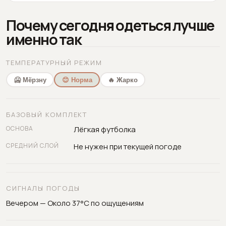
Почему сегодня одеться лучше
именно так
ТЕМПЕРАТУРНЫЙ РЕЖИМ
🥶 Мёрзну
😊 Норма
🔥 Жарко
БАЗОВЫЙ КОМПЛЕКТ
ОСНОВА
Лёгкая футболка
СРЕДНИЙ СЛОЙ
Не нужен при текущей погоде
СИГНАЛЫ ПОГОДЫ
Вечером — Около 37°C по ощущениям