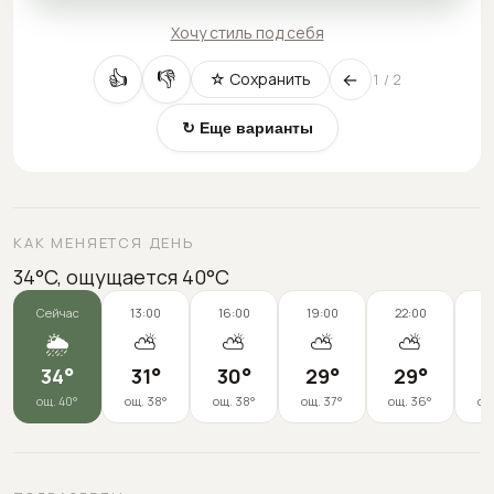
Хочу стиль под себя
←
👍
👎
☆ Сохранить
1
/
2
↻ Еще варианты
КАК МЕНЯЕТСЯ ДЕНЬ
34°C, ощущается 40°C
Сейчас
13:00
16:00
19:00
22:00
0
🌦️
⛅
⛅
⛅
⛅
34
°
31
°
30
°
29
°
29
°
2
ощ.
40
°
ощ.
38
°
ощ.
38
°
ощ.
37
°
ощ.
36
°
ощ