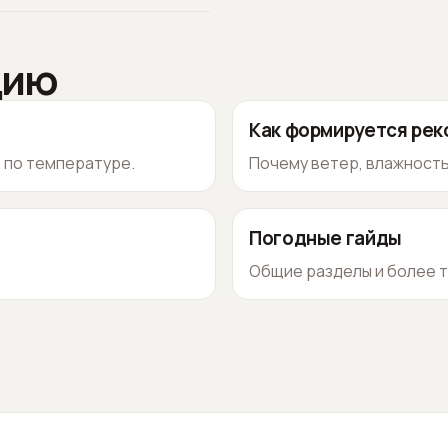
цию
Как формируется ре
о по температуре.
Почему ветер, влажность
Погодные гайды
Общие разделы и более т