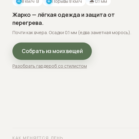
8
км/ч
· В
Порывы
8
км/ч
🌧
0.1
мм
Жарко — лёгкая одежда и защита от
перегрева.
Почти как вчера. Осадки 0.1 мм (едва заметная морось).
Собрать из моих вещей
Разобрать гардероб со стилистом
КАК МЕНЯЕТСЯ ДЕНЬ