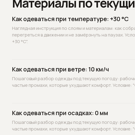
Материалы по текущи
Как одеваться при температуре: +30 °C
Наглядная инструкция по слоям и материалам: как собр
перегреться в движении и не замёрзнуть на паузах. Усл
+30 °C".
Как одеваться при ветре: 10 км/ч
Пошаговый разбор одежды под текущую погоду: рабочие
частые промахи, которые ухудшают комфорт. Условие: "С
Как одеваться при осадках: 0 мм
Пошаговый разбор одежды под текущую погоду: рабочие
частые промахи, которые ухудшают комфорт. Условие: "О