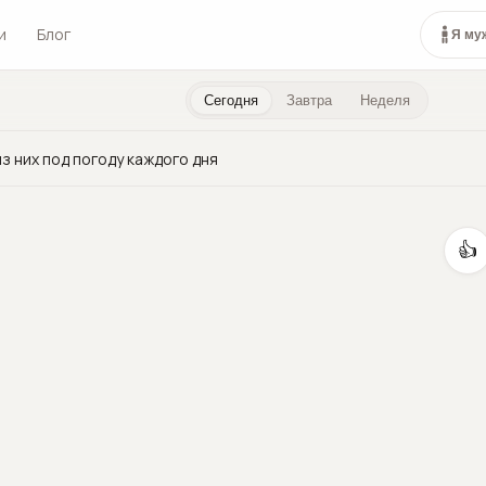
и
Блог
Я му
Сегодня
Завтра
Неделя
з них под погоду каждого дня
👍