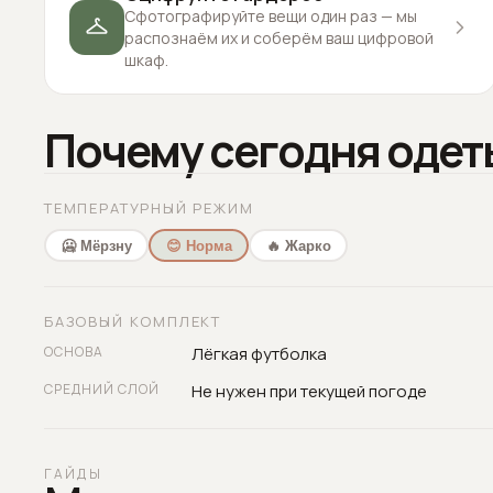
Сфотографируйте вещи один раз — мы
распознаём их и соберём ваш цифровой
шкаф.
Почему сегодня одет
ТЕМПЕРАТУРНЫЙ РЕЖИМ
🥶 Мёрзну
😊 Норма
🔥 Жарко
БАЗОВЫЙ КОМПЛЕКТ
ОСНОВА
Лёгкая футболка
СРЕДНИЙ СЛОЙ
Не нужен при текущей погоде
ГАЙДЫ