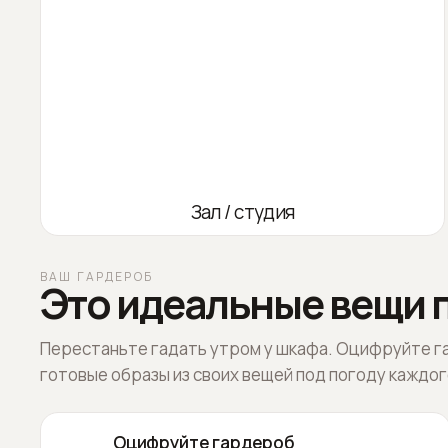
Зал / студия
ВАШ ГАРДЕРОБ
Это идеальные вещи п
Перестаньте гадать утром у шкафа. Оцифруйте г
готовые образы из своих вещей под погоду каждог
Оцифруйте гардероб