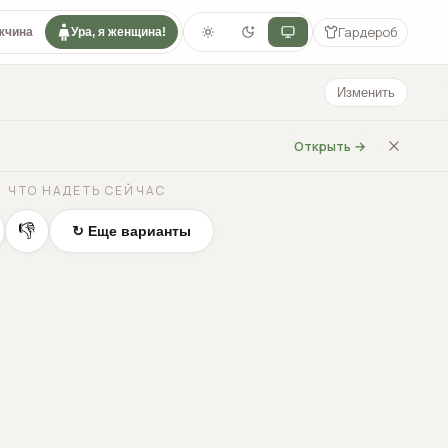
Гардероб
жчина
Ура, я женщина!
Изменить
Открыть →
ЧТО НАДЕТЬ СЕЙЧАС
👎
↻ Еще варианты