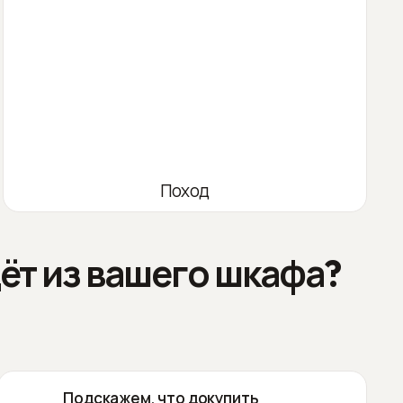
Поход
ёт из вашего шкафа?
Подскажем, что докупить