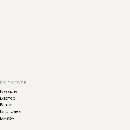
ПО ПОГОДЕ
В дождь
В ветер
В снег
В гололёд
В жару