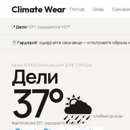
Climate Wear
Погода
Гайды
Сценари
📍
Дели
+31°
, ощущается +37°
Гардероб
:
оцифруйте свои вещи — и получайте образы и
ОБЩАЯ РЕКОМЕНДАЦИЯ ДЛЯ ГОРОДА
Дели
37
°
🌦️
слабый дождь
Фактически 31°, ощущается как 37°