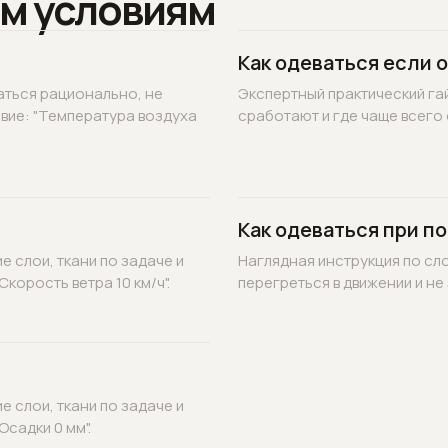
м условиям
Как одеваться если 
аться рационально, не
Экспертный практический гай
овие: "Температура воздуха
сработают и где чаще всего 
Как одеваться при по
 слои, ткани по задаче и
Наглядная инструкция по сл
корость ветра 10 км/ч".
перегреться в движении и не 
 слои, ткани по задаче и
садки 0 мм".