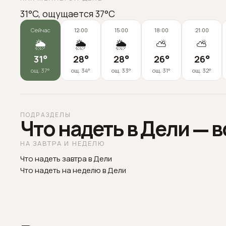
31°C, ощущается 37°C
Сейчас
12:00
15:00
18:00
21:00
🌦️
🌦️
🌦️
⛅
⛅
31
°
28
°
28
°
26
°
26
°
ощ.
37
°
ощ.
34
°
ощ.
33
°
ощ.
31
°
ощ.
32
°
ПОДРАЗДЕЛЫ
Что надеть в Дели — 
НА ЗАВТРА И НЕДЕЛЮ
Что надеть завтра в Дели
Что надеть на неделю в Дели