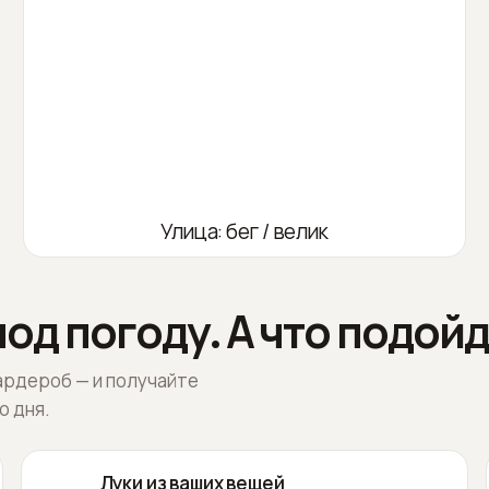
Улица: бег / велик
од погоду. А что подойд
ардероб — и получайте
о дня.
Луки из ваших вещей