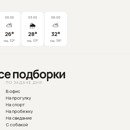
00:00
03:00
06:00
⛅
🌦️
⛅
26
°
28
°
32
°
ощ.
32
°
ощ.
33
°
ощ.
38
°
все подборки
ПО ЗАДАЧЕ ДНЯ
В офис
На прогулку
На спорт
На пробежку
На свидание
С собакой