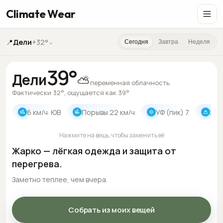
Climate Wear
📍
Дели
+32°
⌄
Сегодня
Завтра
Неделя
39
°
Дели
⛅
переменная облачность
Фактически 32°, ощущается как 39°
6
км/ч
· ЮВ
Порывы
22
км/ч
УФ (пик)
7
Зак
Нажмите на вещь, чтобы заменить её
Жарко — лёгкая одежда и защита от
перегрева.
Заметно теплее, чем вчера.
Собрать из моих вещей