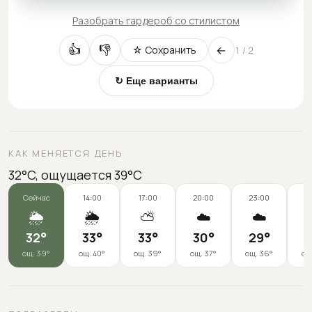
Разобрать гардероб со стилистом
←
👍
👎
☆ Сохранить
1
/
2
↻ Еще варианты
КАК МЕНЯЕТСЯ ДЕНЬ
32°C, ощущается 39°C
Сейчас
14:00
17:00
20:00
23:00
0
🌦️
🌦️
⛅
☁️
☁️
32
°
33
°
33
°
30
°
29
°
2
ощ.
39
°
ощ.
40
°
ощ.
39
°
ощ.
37
°
ощ.
36
°
ощ