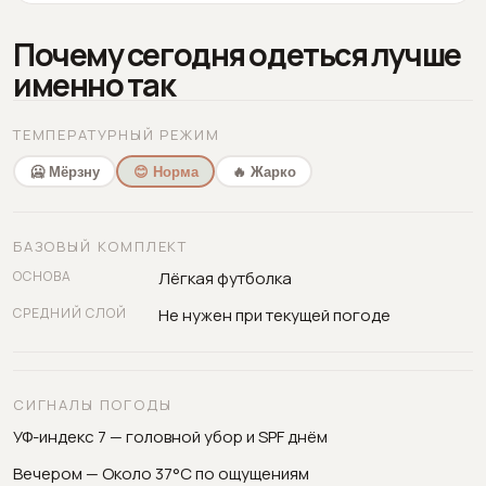
Почему сегодня одеться лучше
именно так
ТЕМПЕРАТУРНЫЙ РЕЖИМ
🥶 Мёрзну
😊 Норма
🔥 Жарко
БАЗОВЫЙ КОМПЛЕКТ
ОСНОВА
Лёгкая футболка
СРЕДНИЙ СЛОЙ
Не нужен при текущей погоде
СИГНАЛЫ ПОГОДЫ
УФ-индекс 7 — головной убор и SPF днём
Вечером — Около 37°C по ощущениям