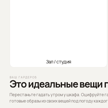
Зал / студия
ВАШ ГАРДЕРОБ
Это идеальные вещи п
Перестаньте гадать утром у шкафа. Оцифруйте г
готовые образы из своих вещей под погоду каждог