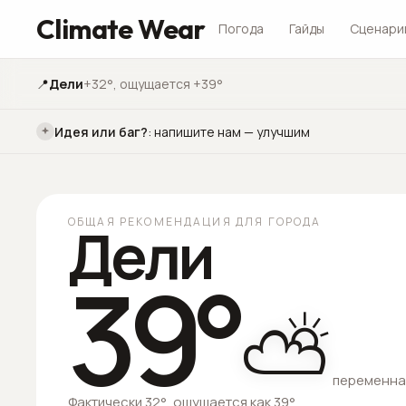
Climate Wear
Погода
Гайды
Сценари
📍
Дели
+32°
, ощущается +39°
Идея или баг?
:
напишите нам — улучшим
ОБЩАЯ РЕКОМЕНДАЦИЯ ДЛЯ ГОРОДА
Дели
39
°
⛅
переменна
Фактически 32°, ощущается как 39°