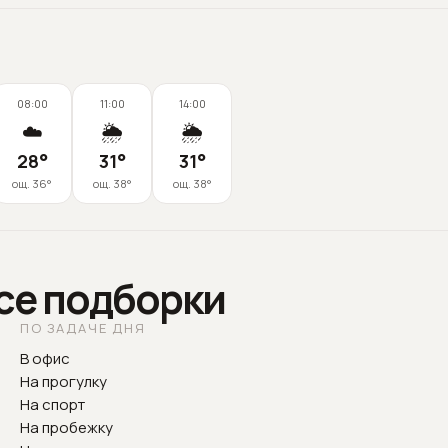
08:00
11:00
14:00
☁️
🌦️
🌦️
28
°
31
°
31
°
ощ.
36
°
ощ.
38
°
ощ.
38
°
все подборки
ПО ЗАДАЧЕ ДНЯ
В офис
На прогулку
На спорт
На пробежку