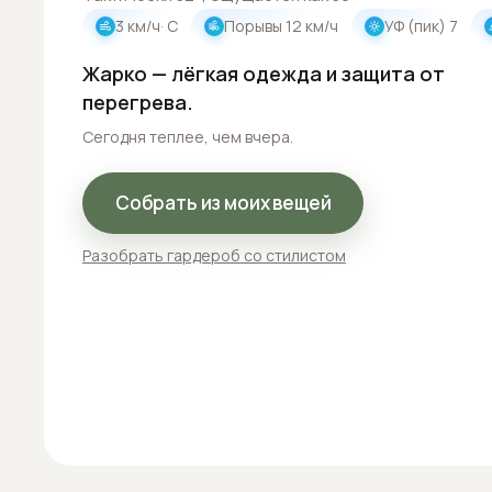
3
км/ч
· С
Порывы
12
км/ч
УФ (пик)
7
Жарко — лёгкая одежда и защита от
перегрева.
Сегодня теплее, чем вчера.
Собрать из моих вещей
Разобрать гардероб со стилистом