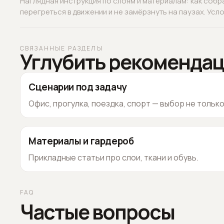
Наглядная инструкция по слоям и материалам: как собр
перегреться в движении и не замёрзнуть на паузах. Услов
СВЯЗАННЫЕ РАЗДЕЛЫ
Углубить рекоменда
Сценарии под задачу
Офис, прогулка, поездка, спорт — выбор не тольк
Материалы и гардероб
Прикладные статьи про слои, ткани и обувь.
FAQ
Частые вопросы