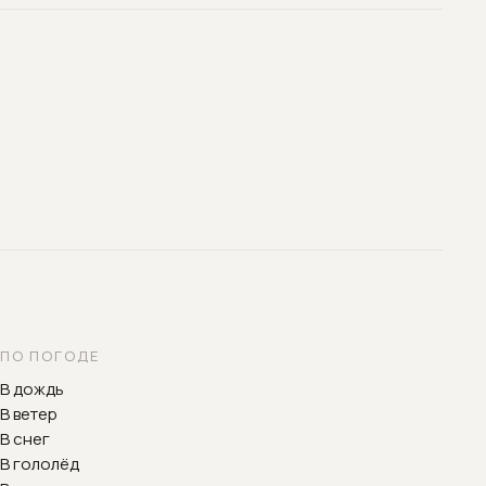
ПО ПОГОДЕ
В дождь
В ветер
В снег
В гололёд