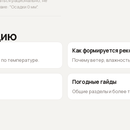
аться рационально, не
ие: "Осадки 0 мм".
цию
Как формируется ре
о по температуре.
Почему ветер, влажность
Погодные гайды
Общие разделы и более т