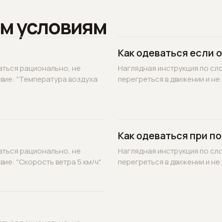
м условиям
Как одеваться если 
аться рационально, не
Наглядная инструкция по сл
овие: "Температура воздуха
перегреться в движении и не 
Как одеваться при по
аться рационально, не
Наглядная инструкция по сл
ие: "Скорость ветра 5 км/ч".
перегреться в движении и не 