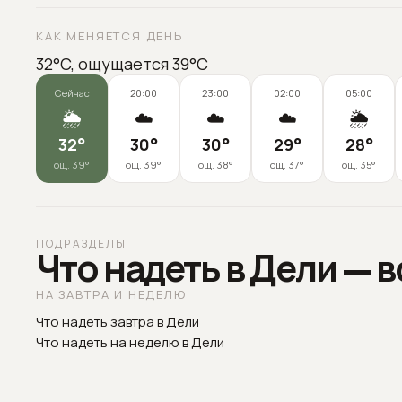
КАК МЕНЯЕТСЯ ДЕНЬ
32°C, ощущается 39°C
Сейчас
20:00
23:00
02:00
05:00
🌦️
☁️
☁️
☁️
🌦️
32
°
30
°
30
°
29
°
28
°
ощ.
39
°
ощ.
39
°
ощ.
38
°
ощ.
37
°
ощ.
35
°
ПОДРАЗДЕЛЫ
Что надеть в Дели — 
НА ЗАВТРА И НЕДЕЛЮ
Что надеть завтра в Дели
Что надеть на неделю в Дели