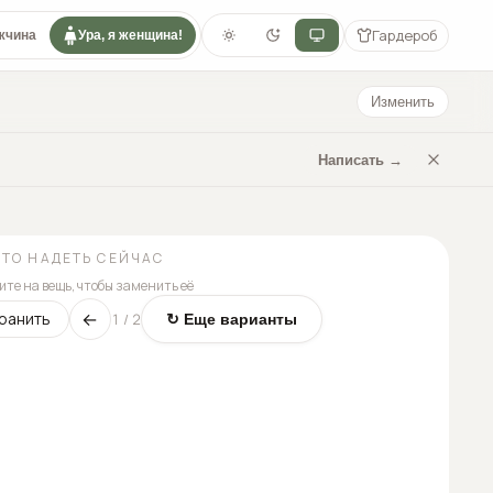
Гардероб
жчина
Ура, я женщина!
Изменить
Написать →
ЧТО НАДЕТЬ СЕЙЧАС
те на вещь, чтобы заменить её
←
ранить
1
/
2
↻ Еще варианты