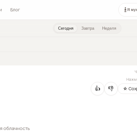
и
Блог
Я му
Сегодня
Завтра
Неделя
Нажми
👍
👎
☆ Сох
я облачность