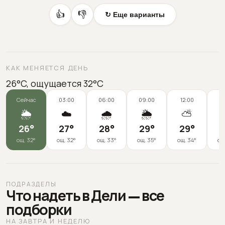
👍
👎
↻ Еще варианты
КАК МЕНЯЕТСЯ ДЕНЬ
26°C, ощущается 32°C
Сейчас
03:00
06:00
09:00
12:00
1
🌦️
☁️
🌧️
🌦️
⛅
26
°
27
°
28
°
29
°
29
°
2
ощ.
32
°
ощ.
32
°
ощ.
33
°
ощ.
35
°
ощ.
34
°
ощ
ПОДРАЗДЕЛЫ
Что надеть в Дели — все
подборки
НА ЗАВТРА И НЕДЕЛЮ