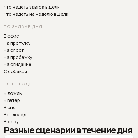
Что надеть завтра в Дели
Что надеть на неделю в Дели
ПО ЗАДАЧЕ ДНЯ
В офис
На прогулку
На спорт
На пробежку
На свидание
С собакой
ПО ПОГОДЕ
В дождь
В ветер
В снег
В гололёд
В жару
Разные сценарии в течение дня