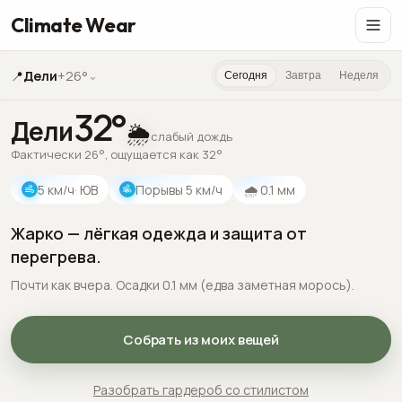
Climate Wear
📍
Дели
+26°
⌄
Сегодня
Завтра
Неделя
32
°
Дели
🌦️
слабый дождь
Фактически 26°, ощущается как 32°
5
км/ч
· ЮВ
Порывы
5
км/ч
🌧
0.1
мм
Жарко — лёгкая одежда и защита от
перегрева.
Почти как вчера. Осадки 0.1 мм (едва заметная морось).
Собрать из моих вещей
Разобрать гардероб со стилистом