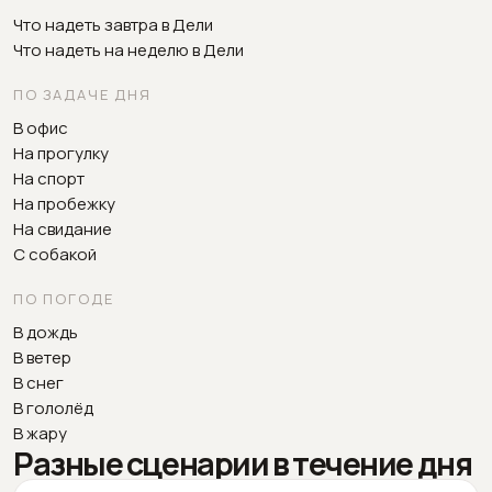
Что надеть завтра в Дели
Что надеть на неделю в Дели
ПО ЗАДАЧЕ ДНЯ
В офис
На прогулку
На спорт
На пробежку
На свидание
С собакой
ПО ПОГОДЕ
В дождь
В ветер
В снег
В гололёд
В жару
Разные сценарии в течение дня