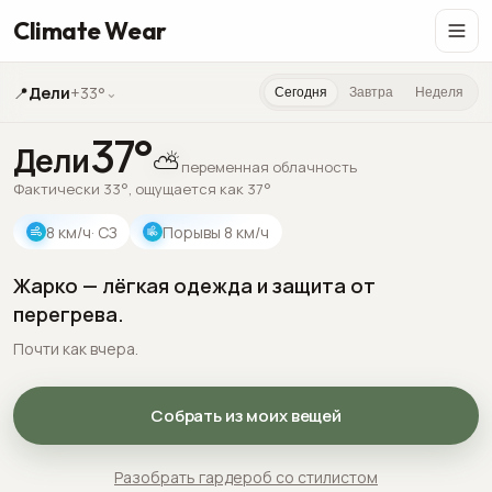
Climate Wear
📍
Дели
+33°
⌄
Сегодня
Завтра
Неделя
37
°
Дели
⛅
переменная облачность
Фактически 33°, ощущается как 37°
8
км/ч
· СЗ
Порывы
8
км/ч
Жарко — лёгкая одежда и защита от
перегрева.
Почти как вчера.
Собрать из моих вещей
Разобрать гардероб со стилистом