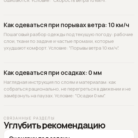
ошибаются. Условие: "Скорость ветра 10 км/ч".
Как одеваться при порывах ветра: 10 км/ч
Пошаговый разбор одежды под текущую погоду: рабочие
слои, ткани по задаче и частые промахи, которые
ухудшают комфорт. Условие: "Порывы ветра 10 км/ч".
Как одеваться при осадках: 0 мм
Наглядная инструкция по слоям и материалам: как
собраться рационально, не перегреться в движении и не
замёрзнуть на паузах. Условие: "Осадки 0 мм".
СВЯЗАННЫЕ РАЗДЕЛЫ
Углубить рекомендацию