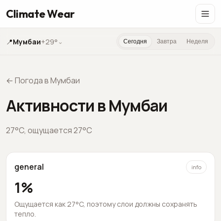
Climate Wear
📍
Мумбаи
+29°
⌄
Сегодня
Завтра
Неделя
←
Погода в Мумбаи
Активности в Мумбаи
27
°C,
ощущается
27
°C
general
info
1
%
Ощущается как 27°C, поэтому слои должны сохранять
тепло.