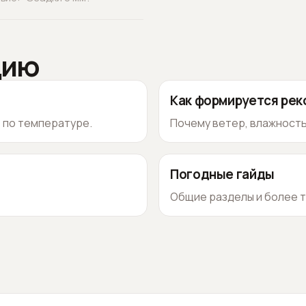
цию
Как формируется ре
о по температуре.
Почему ветер, влажность
Погодные гайды
Общие разделы и более т