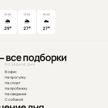
10:00
13:00
16:00
🌦️
🌦️
☁️
29
°
27
°
27
°
— все подборки
ПО ЗАДАЧЕ ДНЯ
В офис
На прогулку
На спорт
На пробежку
На свидание
С собакой
чение дня