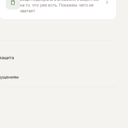
на то, что уже есть. Покажем, чего не
хватает.
озащита
щущениям