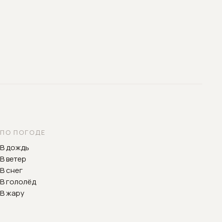
ПО ПОГОДЕ
В дождь
В ветер
В снег
В гололёд
В жару