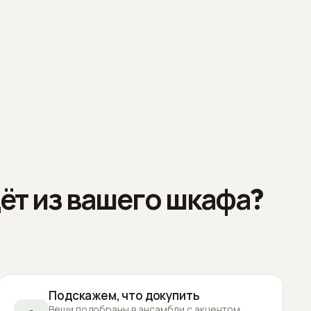
ёт из вашего шкафа?
Подскажем, что докупить
Вещи подобраны в ансамбли с акцентом