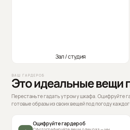
Зал / студия
ВАШ ГАРДЕРОБ
Это идеальные вещи п
Перестаньте гадать утром у шкафа. Оцифруйте г
готовые образы из своих вещей под погоду каждог
Оцифруйте гардероб
Сфотографируйте вещи один раз — мы