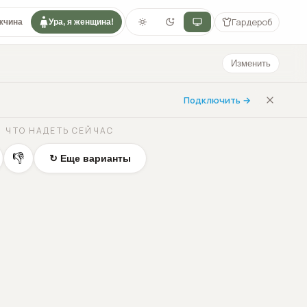
Гардероб
жчина
Ура, я женщина!
Изменить
Подключить →
ЧТО НАДЕТЬ СЕЙЧАС
👎
↻ Еще варианты