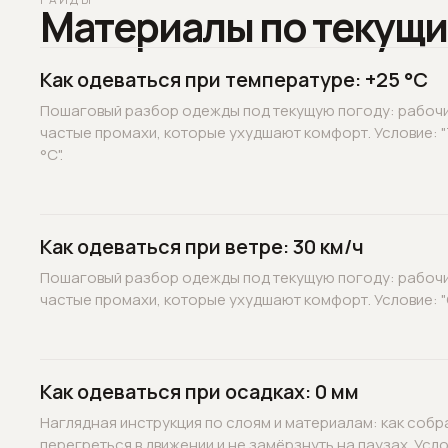
Материалы по текущи
Как одеваться при температуре: +25 °C
Пошаговый разбор одежды под текущую погоду: рабочие
частые промахи, которые ухудшают комфорт. Условие: 
°C".
Как одеваться при ветре: 30 км/ч
Пошаговый разбор одежды под текущую погоду: рабочие
частые промахи, которые ухудшают комфорт. Условие: "С
Как одеваться при осадках: 0 мм
Наглядная инструкция по слоям и материалам: как собр
перегреться в движении и не замёрзнуть на паузах. Услов