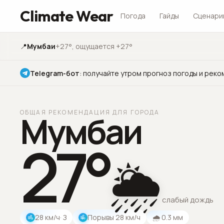
Climate Wear
Погода
Гайды
Сценари
📍
Мумбаи
+27°
, ощущается +27°
Telegram-бот
:
получайте утром прогноз погоды и реко
ОБЩАЯ РЕКОМЕНДАЦИЯ ДЛЯ ГОРОДА
Мумбаи
27
°
🌦️
слабый дождь
28
км/ч
· З
Порывы
28
км/ч
🌧
0.3
мм