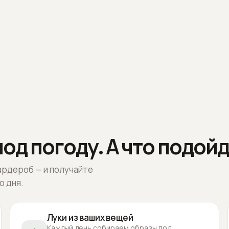
од погоду. А что подойд
ардероб — и получайте
о дня.
Луки из ваших вещей
Каждый день собираем образы под