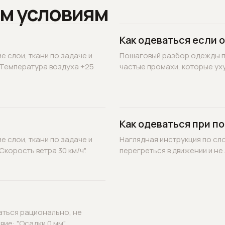
м условиям
Как одеваться если 
 слои, ткани по задаче и
Пошаговый разбор одежды по
"Температура воздуха +25
частые промахи, которые уху
Как одеваться при по
 слои, ткани по задаче и
Наглядная инструкция по сл
корость ветра 30 км/ч".
перегреться в движении и не 
аться рационально, не
ие: "Осадки 0 мм".