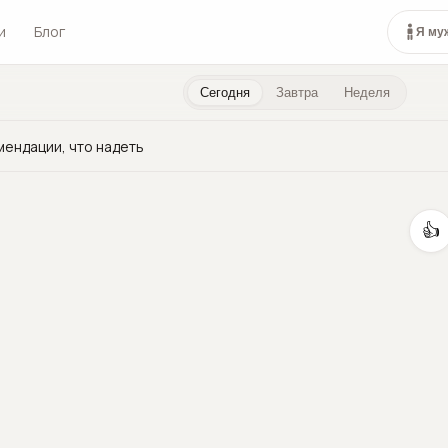
и
Блог
Я му
Сегодня
Завтра
Неделя
мендации, что надеть
👍