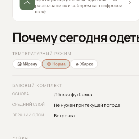
распознаём их и соберём ваш цифровой
шкаф.
Почему сегодня одет
ТЕМПЕРАТУРНЫЙ РЕЖИМ
🥶 Мёрзну
😊 Норма
🔥 Жарко
БАЗОВЫЙ КОМПЛЕКТ
ОСНОВА
Лёгкая футболка
СРЕДНИЙ СЛОЙ
Не нужен при текущей погоде
ВЕРХНИЙ СЛОЙ
Ветровка
ГАЙДЫ