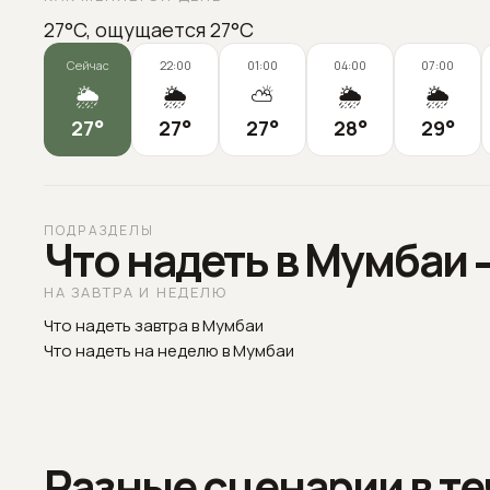
27°C, ощущается 27°C
Сейчас
22:00
01:00
04:00
07:00
🌦️
🌦️
⛅
🌦️
🌦️
27
°
27
°
27
°
28
°
29
°
ПОДРАЗДЕЛЫ
Что надеть в Мумбаи 
НА ЗАВТРА И НЕДЕЛЮ
Что надеть завтра в Мумбаи
Что надеть на неделю в Мумбаи
Разные сценарии в те