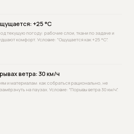
ощущается: +25 °C
д текущую погоду: рабочие слои, ткани по задаче и
дшают комфорт. Условие: "Ощущается как +25 °C".
рывах ветра: 30 км/ч
оям и материалам: как собраться рационально, не
замёрзнуть на паузах. Условие: "Порывы ветра 30 км/ч".