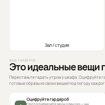
Зал / студия
ВАШ ГАРДЕРОБ
Это идеальные вещи п
Перестаньте гадать утром у шкафа. Оцифруйте г
готовые образы из своих вещей под погоду каждог
Оцифруйте гардероб
Сфотографируйте вещи один раз — мы