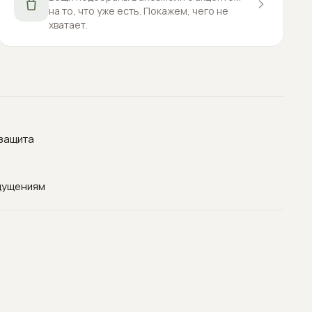
на то, что уже есть. Покажем, чего не
хватает.
озащита
щущениям