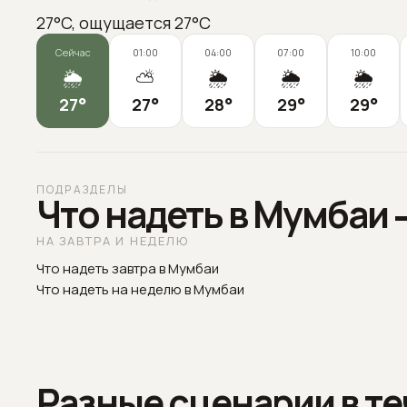
27°C, ощущается 27°C
Сейчас
01:00
04:00
07:00
10:00
🌦️
⛅
🌦️
🌦️
🌦️
27
°
27
°
28
°
29
°
29
°
ПОДРАЗДЕЛЫ
Что надеть в Мумбаи 
НА ЗАВТРА И НЕДЕЛЮ
Что надеть завтра в Мумбаи
Что надеть на неделю в Мумбаи
Разные сценарии в те