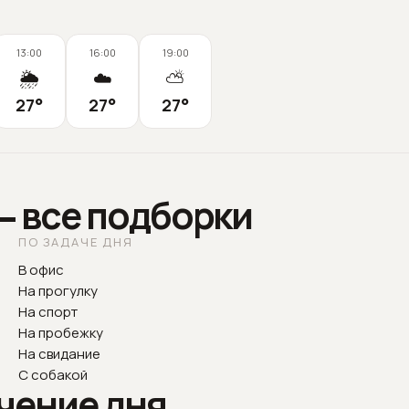
13:00
16:00
19:00
🌦️
☁️
⛅
27
°
27
°
27
°
— все подборки
ПО ЗАДАЧЕ ДНЯ
В офис
На прогулку
На спорт
На пробежку
На свидание
С собакой
чение дня