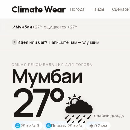
Climate Wear
Погода
Гайды
Сценари
📍
Мумбаи
+27°
, ощущается +27°
Идея или баг?
:
напишите нам — улучшим
ОБЩАЯ РЕКОМЕНДАЦИЯ ДЛЯ ГОРОДА
Мумбаи
27
°
🌦️
слабый дождь
29
км/ч
· З
Порывы
29
км/ч
🌧
0.2
мм