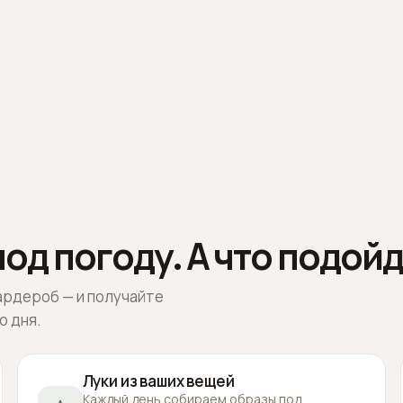
од погоду. А что подойд
ардероб — и получайте
о дня.
Луки из ваших вещей
Каждый день собираем образы под