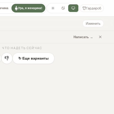
Гардероб
жчина
Ура, я женщина!
Изменить
Написать →
ЧТО НАДЕТЬ СЕЙЧАС
👎
↻ Еще варианты