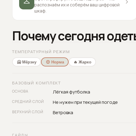
распознаём их и соберём ваш цифровой
шкаф.
Почему сегодня одет
ТЕМПЕРАТУРНЫЙ РЕЖИМ
🥶 Мёрзну
😊 Норма
🔥 Жарко
БАЗОВЫЙ КОМПЛЕКТ
ОСНОВА
Лёгкая футболка
СРЕДНИЙ СЛОЙ
Не нужен при текущей погоде
ВЕРХНИЙ СЛОЙ
Ветровка
ГАЙДЫ