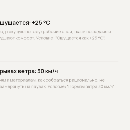
ощущается: +25 °C
д текущую погоду: рабочие слои, ткани по задаче и
дшают комфорт. Условие: "Ощущается как +25 °C".
рывах ветра: 30 км/ч
оям и материалам: как собраться рационально, не
замёрзнуть на паузах. Условие: "Порывы ветра 30 км/ч".