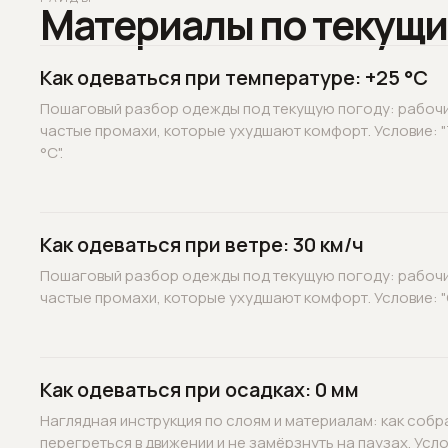
Материалы по текущи
Как одеваться при температуре: +25 °C
Пошаговый разбор одежды под текущую погоду: рабочие
частые промахи, которые ухудшают комфорт. Условие: 
°C".
Как одеваться при ветре: 30 км/ч
Пошаговый разбор одежды под текущую погоду: рабочие
частые промахи, которые ухудшают комфорт. Условие: "С
Как одеваться при осадках: 0 мм
Наглядная инструкция по слоям и материалам: как собр
перегреться в движении и не замёрзнуть на паузах. Услов