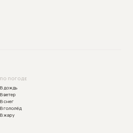
ПО ПОГОДЕ
В дождь
В ветер
В снег
В гололёд
В жару