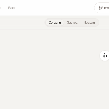
и
Блог
Я му
Сегодня
Завтра
Неделя
👍