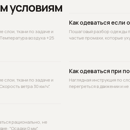
м условиям
Как одеваться если 
 слои, ткани по задаче и
Пошаговый разбор одежды по
"Температура воздуха +25
частые промахи, которые уху
Как одеваться при по
 слои, ткани по задаче и
Наглядная инструкция по сл
корость ветра 30 км/ч".
перегреться в движении и не 
аться рационально, не
ие: "Осадки 0 мм".