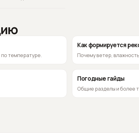
цию
Как формируется ре
о по температуре.
Почему ветер, влажность
Погодные гайды
Общие разделы и более т