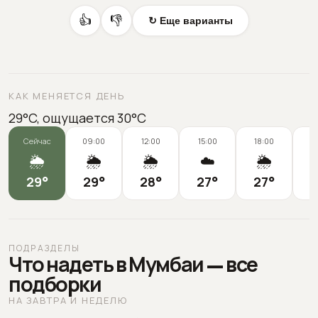
👍
👎
↻ Еще варианты
КАК МЕНЯЕТСЯ ДЕНЬ
29°C, ощущается 30°C
Сейчас
09:00
12:00
15:00
18:00
2
🌦️
🌦️
🌦️
☁️
🌦️
29
°
29
°
28
°
27
°
27
°
2
ПОДРАЗДЕЛЫ
Что надеть в Мумбаи — все
подборки
НА ЗАВТРА И НЕДЕЛЮ