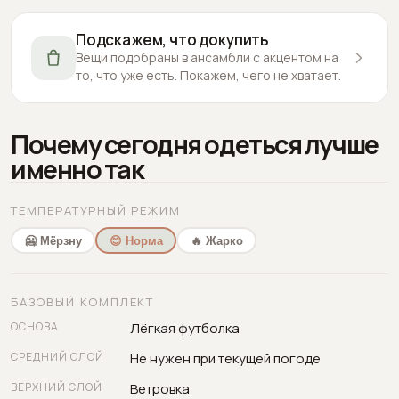
Подскажем, что докупить
Вещи подобраны в ансамбли с акцентом на
то, что уже есть. Покажем, чего не хватает.
Почему сегодня одеться лучше
именно так
ТЕМПЕРАТУРНЫЙ РЕЖИМ
🥶 Мёрзну
😊 Норма
🔥 Жарко
БАЗОВЫЙ КОМПЛЕКТ
ОСНОВА
Лёгкая футболка
СРЕДНИЙ СЛОЙ
Не нужен при текущей погоде
ВЕРХНИЙ СЛОЙ
Ветровка