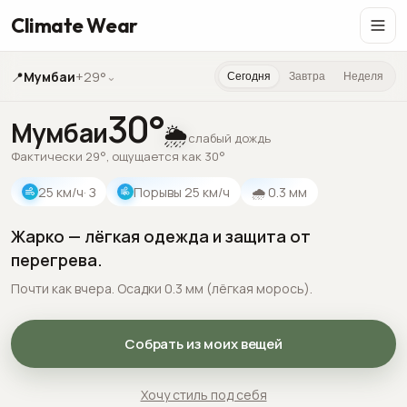
Climate Wear
📍
Мумбаи
+29°
⌄
Сегодня
Завтра
Неделя
30
°
Мумбаи
🌦️
слабый дождь
Фактически 29°, ощущается как 30°
25
км/ч
· З
Порывы
25
км/ч
🌧
0.3
мм
Жарко — лёгкая одежда и защита от
перегрева.
Почти как вчера. Осадки 0.3 мм (лёгкая морось).
Собрать из моих вещей
Хочу стиль под себя