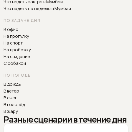
Что надеть завтра в Мумбаи
Что надеть на неделю в Мумбаи
ПО ЗАДАЧЕ ДНЯ
В офис
На прогулку
На спорт
На пробежку
На свидание
С собакой
ПО ПОГОДЕ
В дождь
В ветер
В снег
В гололёд
В жару
Разные сценарии в течение дня