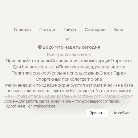
Главная
Погода
Гайды
Сценарии
Блог
EN
©
2026
Что надеть сегодня
Все права защищены
Принципы
Материалы
Ограничения рекомендаций
О проекте
Для бизнеса
Контакты
Политика конфиденциальности
Политика cookies
Условия использования
Спорт Гараж
Спортивный психолог
zerno.one
Рекомендации по одежде формируются автоматически на базе
погодных данных и алгоритмов ИИ, но могут быть неточными и
не учитывают все индивидуальные особенности. Сервис носит
Cookie — для работы сайта, аналитика — только с вашего согласия.
исключительно информационный характер и не является
Подробнее в Политике cookies
профессиональной консультацией.
Принять
Не сейчас