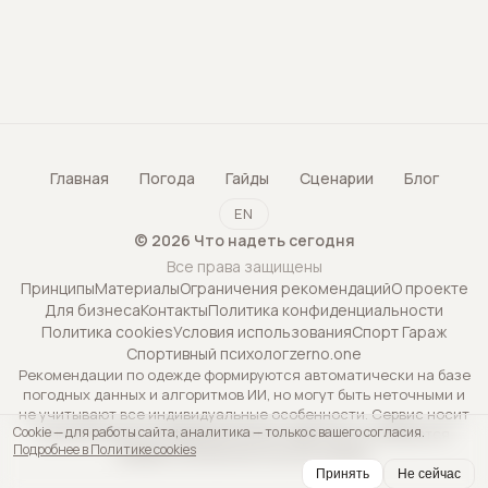
Главная
Погода
Гайды
Сценарии
Блог
EN
©
2026
Что надеть сегодня
Все права защищены
Принципы
Материалы
Ограничения рекомендаций
О проекте
Для бизнеса
Контакты
Политика конфиденциальности
Политика cookies
Условия использования
Спорт Гараж
Спортивный психолог
zerno.one
Рекомендации по одежде формируются автоматически на базе
погодных данных и алгоритмов ИИ, но могут быть неточными и
не учитывают все индивидуальные особенности. Сервис носит
Cookie — для работы сайта, аналитика — только с вашего согласия.
исключительно информационный характер и не является
Подробнее в Политике cookies
профессиональной консультацией.
Принять
Не сейчас