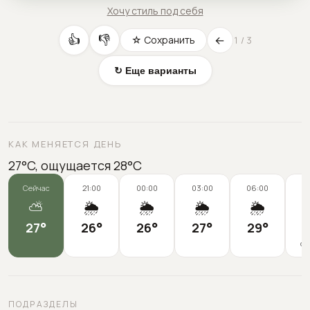
Хочу стиль под себя
←
👍
👎
☆ Сохранить
1
/
3
↻ Еще варианты
КАК МЕНЯЕТСЯ ДЕНЬ
27°C, ощущается 28°C
Сейчас
21:00
00:00
03:00
06:00
0
⛅
🌦️
🌦️
🌦️
🌦️
27
°
26
°
26
°
27
°
29
°
2
ощ
ПОДРАЗДЕЛЫ