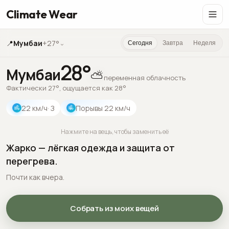
Climate Wear
📍
Мумбаи
+27°
⌄
Сегодня
Завтра
Неделя
28
°
Мумбаи
⛅
переменная облачность
Фактически 27°, ощущается как 28°
22
км/ч
· З
Порывы
22
км/ч
Нажмите на вещь, чтобы заменить её
Жарко — лёгкая одежда и защита от
перегрева.
Почти как вчера.
Собрать из моих вещей