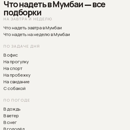
Что надеть в Мумбаи — все
подборки
НА ЗАВТРА И НЕДЕЛЮ
Что надеть завтра в Мумбаи
Что надеть на неделю в Мумбаи
ПО ЗАДАЧЕ ДНЯ
В офис
На прогулку
На спорт
На пробежку
На свидание
С собакой
ПО ПОГОДЕ
В дождь
В ветер
В снег
В гололёд