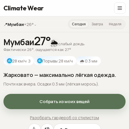
Climate Wear
📍
Мумбаи
+26°
⌄
Сегодня
Завтра
Неделя
27
°
Мумбаи
🌦️
слабый дождь
Фактически 26°, ощущается как 27°
28
км/ч
· З
Порывы
28
км/ч
🌧
0.3
мм
Жарковато — максимально лёгкая одежда.
Почти как вчера. Осадки 0.3 мм (лёгкая морось).
Собрать из моих вещей
Разобрать гардероб со стилистом