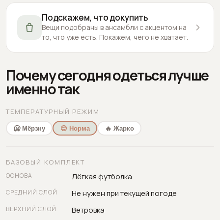
Подскажем, что докупить
Вещи подобраны в ансамбли с акцентом на
то, что уже есть. Покажем, чего не хватает.
Почему сегодня одеться лучше
именно так
ТЕМПЕРАТУРНЫЙ РЕЖИМ
🥶 Мёрзну
😊 Норма
🔥 Жарко
БАЗОВЫЙ КОМПЛЕКТ
ОСНОВА
Лёгкая футболка
СРЕДНИЙ СЛОЙ
Не нужен при текущей погоде
ВЕРХНИЙ СЛОЙ
Ветровка