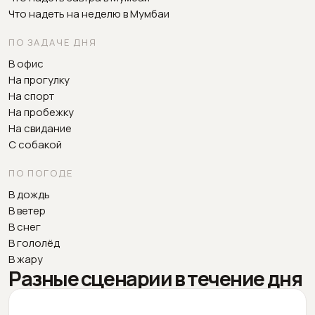
Что надеть на неделю в Мумбаи
ПО ЗАДАЧЕ ДНЯ
В офис
На прогулку
На спорт
На пробежку
На свидание
С собакой
ПО ПОГОДЕ
В дождь
В ветер
В снег
В гололёд
В жару
Разные сценарии в течение дня