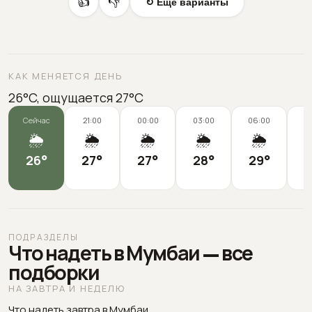
👍
👎
↻ Еще варианты
КАК МЕНЯЕТСЯ ДЕНЬ
26°C, ощущается 27°C
Сейчас
21:00
00:00
03:00
06:00
0
🌦️
🌦️
🌦️
🌦️
🌦️
26
°
27
°
27
°
28
°
29
°
2
ПОДРАЗДЕЛЫ
Что надеть в Мумбаи — все
подборки
НА ЗАВТРА И НЕДЕЛЮ
Что надеть завтра в Мумбаи