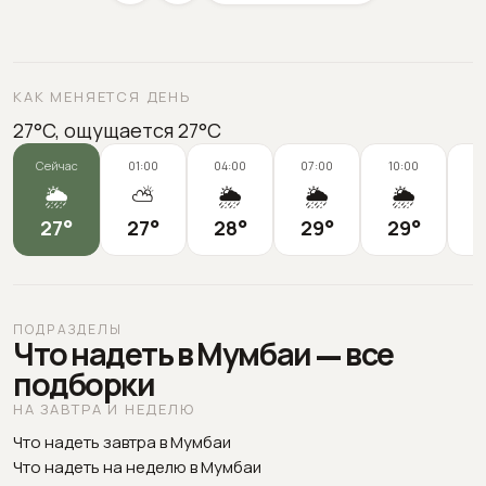
КАК МЕНЯЕТСЯ ДЕНЬ
27°C, ощущается 27°C
Сейчас
01:00
04:00
07:00
10:00
1
🌦️
⛅
🌦️
🌦️
🌦️
27
°
27
°
28
°
29
°
29
°
2
ПОДРАЗДЕЛЫ
Что надеть в Мумбаи — все
подборки
НА ЗАВТРА И НЕДЕЛЮ
Что надеть завтра в Мумбаи
Что надеть на неделю в Мумбаи