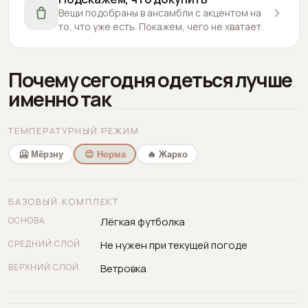
Вещи подобраны в ансамбли с акцентом на
то, что уже есть. Покажем, чего не хватает.
Почему сегодня одеться лучше
именно так
ТЕМПЕРАТУРНЫЙ РЕЖИМ
🥶 Мёрзну
😊 Норма
🔥 Жарко
БАЗОВЫЙ КОМПЛЕКТ
ОСНОВА
Лёгкая футболка
СРЕДНИЙ СЛОЙ
Не нужен при текущей погоде
ВЕРХНИЙ СЛОЙ
Ветровка