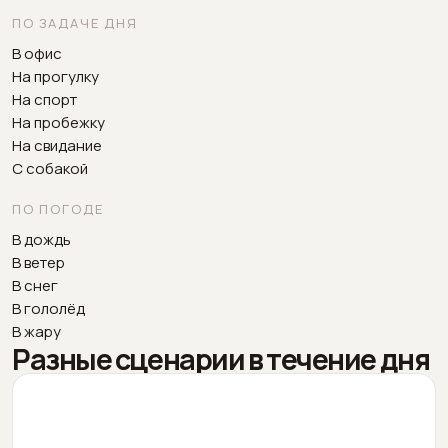
ПО ЗАДАЧЕ ДНЯ
В офис
На прогулку
На спорт
На пробежку
На свидание
С собакой
ПО ПОГОДЕ
В дождь
В ветер
В снег
В гололёд
В жару
Разные сценарии в течение дня