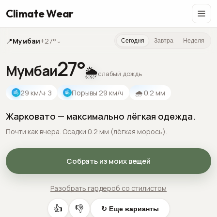
Climate Wear
📍
Мумбаи
+27°
⌄
Сегодня
Завтра
Неделя
27
°
Мумбаи
🌦️
слабый дождь
29
км/ч
· З
Порывы
29
км/ч
🌧
0.2
мм
Жарковато — максимально лёгкая одежда.
Почти как вчера. Осадки 0.2 мм (лёгкая морось).
Собрать из моих вещей
Разобрать гардероб со стилистом
👍
👎
↻ Еще варианты