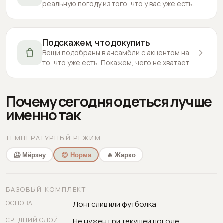
реальную погоду из того, что у вас уже есть.
Подскажем, что докупить
Вещи подобраны в ансамбли с акцентом на
то, что уже есть. Покажем, чего не хватает.
Почему сегодня одеться лучше
именно так
ТЕМПЕРАТУРНЫЙ РЕЖИМ
🥶 Мёрзну
😊 Норма
🔥 Жарко
БАЗОВЫЙ КОМПЛЕКТ
ОСНОВА
Лонгслив или футболка
СРЕДНИЙ СЛОЙ
Не нужен при текущей погоде