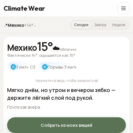
Climate Wear
📍
Мехико
+14°
⌄
Сегодня
Завтра
Неделя
15
°
Мехико
☁️
облачно
Фактически 14°, ощущается как 15°
3
км/ч
· СЗ
Порывы
3
км/ч
Нажмите на вещь, чтобы заменить её
Мягко днём, но утром и вечером зябко —
держите лёгкий слой под рукой.
Почти как вчера.
Собрать из моих вещей