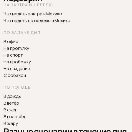
НА ЗАВТРА И НЕДЕЛЮ
Что надеть завтра в Мехико
Что надеть на неделю в Мехико
ПО ЗАДАЧЕ ДНЯ
В офис
На прогулку
На спорт
На пробежку
На свидание
С собакой
ПО ПОГОДЕ
В дождь
В ветер
В снег
В гололёд
В жару
Разные сценарии в течение дня