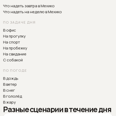
Что надеть завтра в Мехико
Что надеть на неделю в Мехико
ПО ЗАДАЧЕ ДНЯ
В офис
На прогулку
На спорт
На пробежку
На свидание
С собакой
ПО ПОГОДЕ
В дождь
В ветер
В снег
В гололёд
В жару
Разные сценарии в течение дня