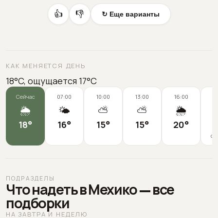
👍
👎
↻ Еще варианты
КАК МЕНЯЕТСЯ ДЕНЬ
18°C, ощущается 17°C
Сейчас
07:00
10:00
13:00
16:00
1
🌦️
🌤️
⛅
⛅
🌦️
18
°
16
°
15
°
15
°
20
°
2
ощ
ПОДРАЗДЕЛЫ
Что надеть в Мехико — все
подборки
НА ЗАВТРА И НЕДЕЛЮ