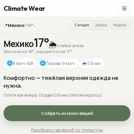
Climate Wear
📍
Мехико
+18°
⌄
Сегодня
Завтра
Неделя
17
°
Мехико
🌦️
слабый дождь
Фактически 18°, ощущается как 17°
9
км/ч
· ЮВ
Порывы
9
км/ч
🌧
0.6
мм
Комфортно — тяжёлая верхняя одежда не
нужна.
Почти как вчера. Осадки 0.6 мм (лёгкая морось).
Собрать из моих вещей
Разобрать гардероб со стилистом