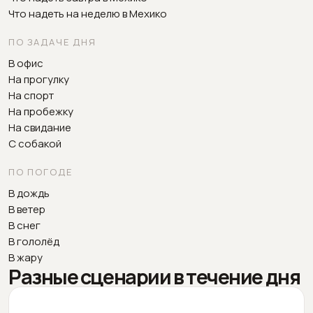
Что надеть на неделю в Мехико
ПО ЗАДАЧЕ ДНЯ
В офис
На прогулку
На спорт
На пробежку
На свидание
С собакой
ПО ПОГОДЕ
В дождь
В ветер
В снег
В гололёд
В жару
Разные сценарии в течение дня