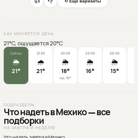
👍
👎
↻ Еще варианты
КАК МЕНЯЕТСЯ ДЕНЬ
21°C, ощущается 20°C
Сейчас
21:00
00:00
03:00
06:00
0
🌦️
🌧️
🌦️
🌦️
🌦️
21
°
21
°
18
°
16
°
15
°
1
ощ.
16
°
ПОДРАЗДЕЛЫ
Что надеть в Мехико — все
подборки
НА ЗАВТРА И НЕДЕЛЮ
Что надеть завтра в Мехико