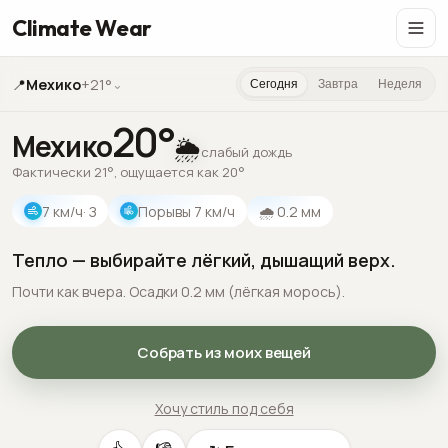
Climate Wear
📍
Мехико
+21°
⌄
Сегодня
Завтра
Неделя
20
°
Мехико
🌦️
слабый дождь
Фактически 21°, ощущается как 20°
7
км/ч
· З
Порывы
7
км/ч
🌧
0.2
мм
Тепло — выбирайте лёгкий, дышащий верх.
Почти как вчера. Осадки 0.2 мм (лёгкая морось).
Собрать из моих вещей
Хочу стиль под себя