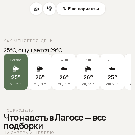
👍
👎
↻ Еще варианты
КАК МЕНЯЕТСЯ ДЕНЬ
25°C, ощущается 29°C
Сейчас
11:00
14:00
17:00
20:00
2
🌦️
🌦️
☁️
🌦️
☁️
25
°
26
°
26
°
26
°
25
°
2
ощ.
29
°
ощ.
30
°
ощ.
30
°
ощ.
29
°
ощ.
29
°
ощ
ПОДРАЗДЕЛЫ
Что надеть в Лагосе — все
подборки
НА ЗАВТРА И НЕДЕЛЮ