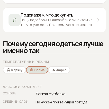
Подскажем, что докупить
Вещи подобраны в ансамбли с акцентом на
то, что уже есть. Покажем, чего не хватает.
Почему сегодня одеться лучше
именно так
ТЕМПЕРАТУРНЫЙ РЕЖИМ
🥶 Мёрзну
😊 Норма
🔥 Жарко
БАЗОВЫЙ КОМПЛЕКТ
ОСНОВА
Лёгкая футболка
СРЕДНИЙ СЛОЙ
Не нужен при текущей погоде