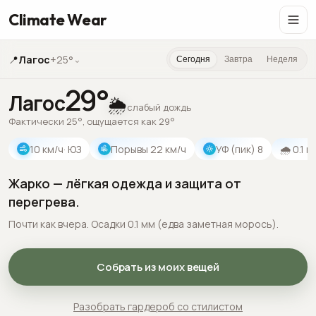
Climate Wear
📍
Лагос
+25°
⌄
Сегодня
Завтра
Неделя
29
°
Лагос
🌦️
слабый дождь
Фактически 25°, ощущается как 29°
10
км/ч
· ЮЗ
Порывы
22
км/ч
УФ (пик)
8
🌧
0.1
м
Жарко — лёгкая одежда и защита от
перегрева.
Почти как вчера. Осадки 0.1 мм (едва заметная морось).
Собрать из моих вещей
Разобрать гардероб со стилистом