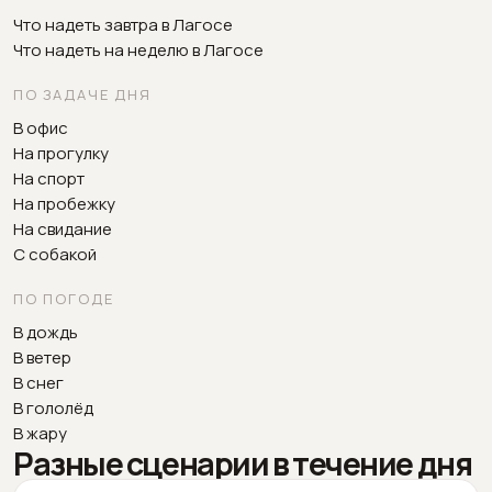
Что надеть завтра в Лагосе
Что надеть на неделю в Лагосе
ПО ЗАДАЧЕ ДНЯ
В офис
На прогулку
На спорт
На пробежку
На свидание
С собакой
ПО ПОГОДЕ
В дождь
В ветер
В снег
В гололёд
В жару
Разные сценарии в течение дня