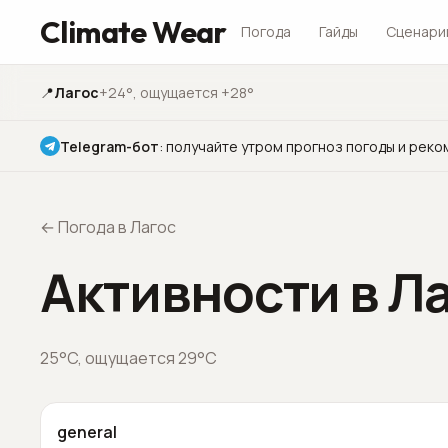
Climate Wear
Погода
Гайды
Сценари
📍
Лагос
+24°
, ощущается +28°
Telegram-бот
:
получайте утром прогноз погоды и реко
←
Погода в Лагос
Активности в Л
25
°C,
ощущается
29
°C
general