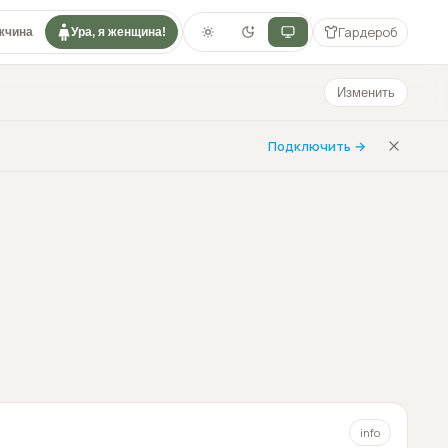
Гардероб
жчина
Ура, я женщина!
Изменить
Подключить →
info