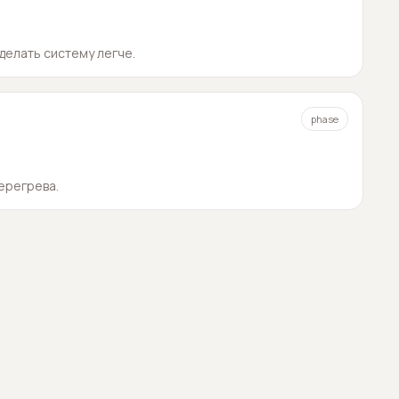
делать систему легче.
phase
ерегрева.