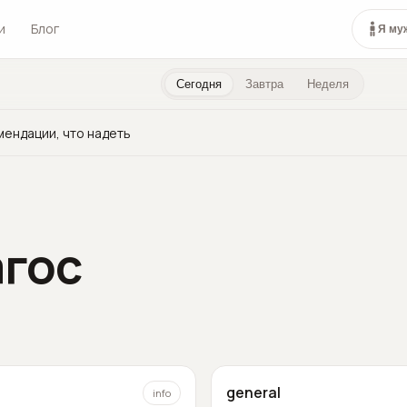
и
Блог
Я му
Сегодня
Завтра
Неделя
мендации, что надеть
агос
general
info