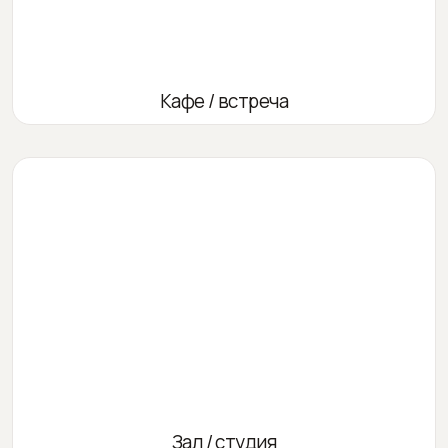
Кафе / встреча
Зал / студия