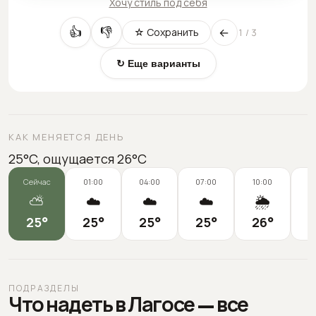
Хочу стиль под себя
←
👍
👎
☆ Сохранить
1
/
3
↻ Еще варианты
КАК МЕНЯЕТСЯ ДЕНЬ
25°C, ощущается 26°C
Сейчас
01:00
04:00
07:00
10:00
1
⛅
☁️
☁️
☁️
🌦️
25
°
25
°
25
°
25
°
26
°
2
ПОДРАЗДЕЛЫ
Что надеть в Лагосе — все