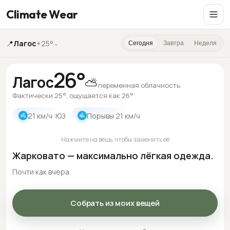
Climate Wear
📍
Лагос
+25°
⌄
Сегодня
Завтра
Неделя
26
°
Лагос
⛅
переменная облачность
Фактически 25°, ощущается как 26°
21
км/ч
· ЮЗ
Порывы
21
км/ч
Нажмите на вещь, чтобы заменить её
Жарковато — максимально лёгкая одежда.
Почти как вчера.
Собрать из моих вещей