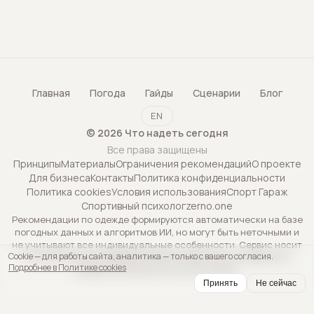
Главная
Погода
Гайды
Сценарии
Блог
EN
©
2026
Что надеть сегодня
Все права защищены
Принципы
Материалы
Ограничения рекомендаций
О проекте
Для бизнеса
Контакты
Политика конфиденциальности
Политика cookies
Условия использования
Спорт Гараж
Спортивный психолог
zerno.one
Рекомендации по одежде формируются автоматически на базе
погодных данных и алгоритмов ИИ, но могут быть неточными и
не учитывают все индивидуальные особенности. Сервис носит
Cookie — для работы сайта, аналитика — только с вашего согласия.
исключительно информационный характер и не является
Подробнее в Политике cookies
профессиональной консультацией.
Принять
Не сейчас