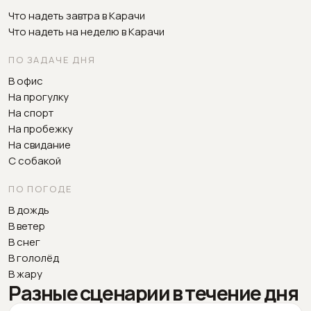
Что надеть завтра в Карачи
Что надеть на неделю в Карачи
ПО ЗАДАЧЕ ДНЯ
В офис
На прогулку
На спорт
На пробежку
На свидание
С собакой
ПО ПОГОДЕ
В дождь
В ветер
В снег
В гололёд
В жару
Разные сценарии в течение дня