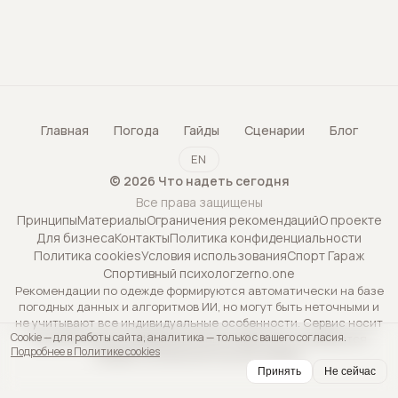
Главная
Погода
Гайды
Сценарии
Блог
EN
©
2026
Что надеть сегодня
Все права защищены
Принципы
Материалы
Ограничения рекомендаций
О проекте
Для бизнеса
Контакты
Политика конфиденциальности
Политика cookies
Условия использования
Спорт Гараж
Спортивный психолог
zerno.one
Рекомендации по одежде формируются автоматически на базе
погодных данных и алгоритмов ИИ, но могут быть неточными и
не учитывают все индивидуальные особенности. Сервис носит
Cookie — для работы сайта, аналитика — только с вашего согласия.
исключительно информационный характер и не является
Подробнее в Политике cookies
профессиональной консультацией.
Принять
Не сейчас