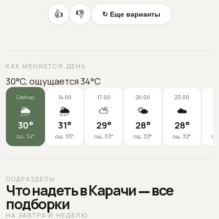
👍
👎
↻ Еще варианты
КАК МЕНЯЕТСЯ ДЕНЬ
30°C, ощущается 34°C
Сейчас
14:00
17:00
20:00
23:00
0
🌦️
🌦️
⛅
🌤️
☁️
30
°
31
°
29
°
28
°
28
°
2
ощ.
34
°
ощ.
35
°
ощ.
33
°
ощ.
32
°
ощ.
32
°
ощ
ПОДРАЗДЕЛЫ
Что надеть в Карачи — все
подборки
НА ЗАВТРА И НЕДЕЛЮ