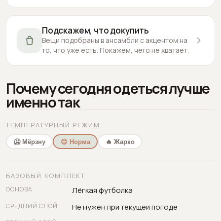
Подскажем, что докупить
Вещи подобраны в ансамбли с акцентом на
то, что уже есть. Покажем, чего не хватает.
Почему сегодня одеться лучше
именно так
ТЕМПЕРАТУРНЫЙ РЕЖИМ
🥶 Мёрзну
😊 Норма
🔥 Жарко
БАЗОВЫЙ КОМПЛЕКТ
ОСНОВА
Лёгкая футболка
СРЕДНИЙ СЛОЙ
Не нужен при текущей погоде