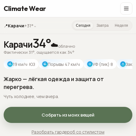
Climate Wear
📍
Карачи
+31°
⌄
Сегодня
Завтра
Неделя
34
°
Карачи
☁️
облачно
Фактически 31°, ощущается как 34°
19
км/ч
· ЮЗ
Порывы
47
км/ч
УФ (пик)
8
Зака
Жарко — лёгкая одежда и защита от
перегрева.
Чуть холоднее, чем вчера.
Собрать из моих вещей
Разобрать гардероб со стилистом