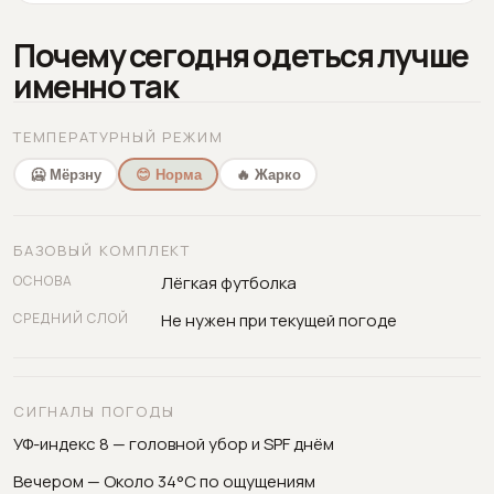
Почему сегодня одеться лучше
именно так
ТЕМПЕРАТУРНЫЙ РЕЖИМ
🥶 Мёрзну
😊 Норма
🔥 Жарко
БАЗОВЫЙ КОМПЛЕКТ
ОСНОВА
Лёгкая футболка
СРЕДНИЙ СЛОЙ
Не нужен при текущей погоде
СИГНАЛЫ ПОГОДЫ
УФ-индекс 8 — головной убор и SPF днём
Вечером — Около 34°C по ощущениям