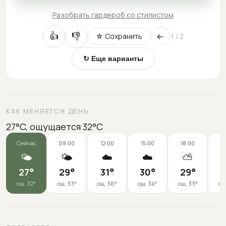
Разобрать гардероб со стилистом
←
👍
👎
☆ Сохранить
1
/
2
↻ Еще варианты
КАК МЕНЯЕТСЯ ДЕНЬ
27°C, ощущается 32°C
Сейчас
09:00
12:00
15:00
18:00
2
🌤️
🌤️
☁️
☁️
⛅

27
°
29
°
31
°
30
°
29
°
2
ощ.
32
°
ощ.
33
°
ощ.
36
°
ощ.
34
°
ощ.
33
°
ощ