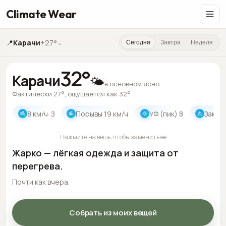
Climate Wear
📍
Карачи
+27°
⌄
Сегодня
Завтра
Неделя
32
°
Карачи
🌤️
в основном ясно
Фактически 27°, ощущается как 32°
8
км/ч
· З
Порывы
19
км/ч
УФ (пик)
8
Закат
Нажмите на вещь, чтобы заменить её
Жарко — лёгкая одежда и защита от
перегрева.
Почти как вчера.
Собрать из моих вещей