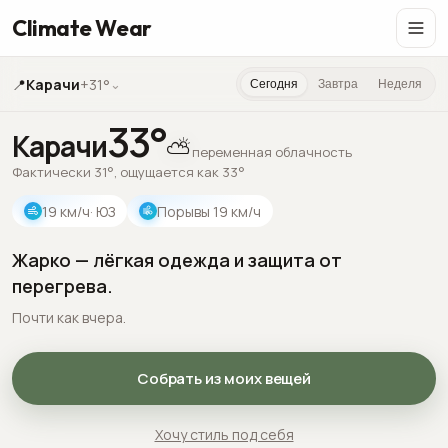
Climate Wear
📍
Карачи
+31°
⌄
Сегодня
Завтра
Неделя
33
°
Карачи
⛅
переменная облачность
Фактически 31°, ощущается как 33°
19
км/ч
· ЮЗ
Порывы
19
км/ч
Жарко — лёгкая одежда и защита от
перегрева.
Почти как вчера.
Собрать из моих вещей
Хочу стиль под себя