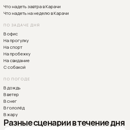
Что надеть завтра в Карачи
Что надеть на неделю в Карачи
ПО ЗАДАЧЕ ДНЯ
В офис
На прогулку
На спорт
На пробежку
На свидание
С собакой
ПО ПОГОДЕ
В дождь
В ветер
В снег
В гололёд
В жару
Разные сценарии в течение дня