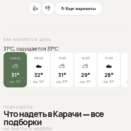
👍
👎
↻ Еще варианты
КАК МЕНЯЕТСЯ ДЕНЬ
31°C, ощущается 33°C
Сейчас
08:00
11:00
14:00
17:00
2
⛅
☁️
⛅
⛅
☁️

31
°
32
°
31
°
29
°
28
°
2
ощ.
33
°
ощ.
34
°
ощ.
33
°
ощ.
31
°
ощ.
31
°
ощ
ПОДРАЗДЕЛЫ
Что надеть в Карачи — все
подборки
НА ЗАВТРА И НЕДЕЛЮ