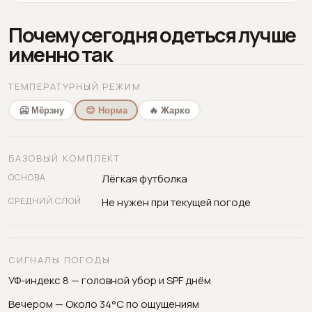
Почему сегодня одеться лучше
именно так
ТЕМПЕРАТУРНЫЙ РЕЖИМ
🥶 Мёрзну
😊 Норма
🔥 Жарко
БАЗОВЫЙ КОМПЛЕКТ
ОСНОВА
Лёгкая футболка
СРЕДНИЙ СЛОЙ
Не нужен при текущей погоде
СИГНАЛЫ ПОГОДЫ
УФ-индекс 8 — головной убор и SPF днём
Вечером — Около 34°C по ощущениям