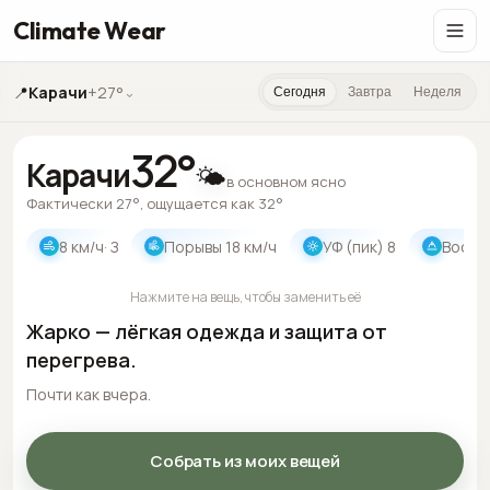
Climate Wear
📍
Карачи
+27°
⌄
Сегодня
Завтра
Неделя
32
°
Карачи
🌤️
в основном ясно
Фактически 27°, ощущается как 32°
8
км/ч
· З
Порывы
18
км/ч
УФ (пик)
8
Восхо
Нажмите на вещь, чтобы заменить её
Жарко — лёгкая одежда и защита от
перегрева.
Почти как вчера.
Собрать из моих вещей