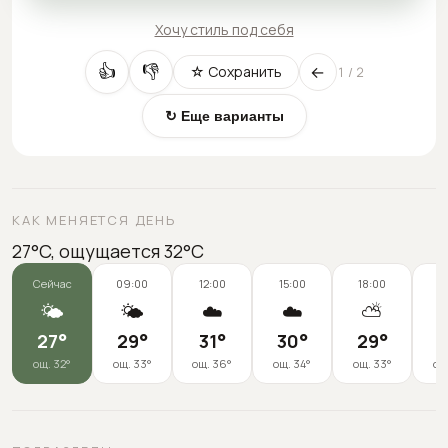
Хочу стиль под себя
←
👍
👎
☆ Сохранить
1
/
2
↻ Еще варианты
КАК МЕНЯЕТСЯ ДЕНЬ
27°C, ощущается 32°C
Сейчас
09:00
12:00
15:00
18:00
2
🌤️
🌤️
☁️
☁️
⛅

27
°
29
°
31
°
30
°
29
°
2
ощ.
32
°
ощ.
33
°
ощ.
36
°
ощ.
34
°
ощ.
33
°
ощ