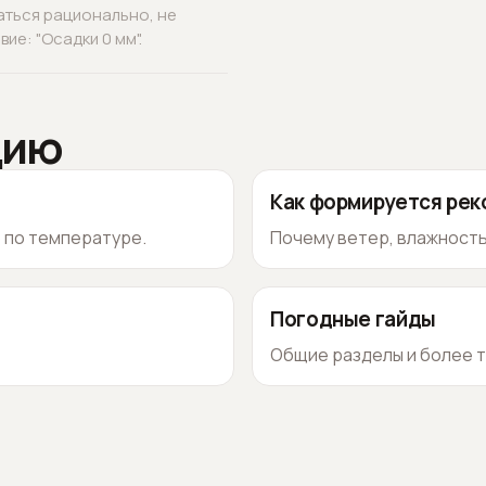
аться рационально, не
ие: "Осадки 0 мм".
цию
Как формируется ре
о по температуре.
Почему ветер, влажность
Погодные гайды
Общие разделы и более т