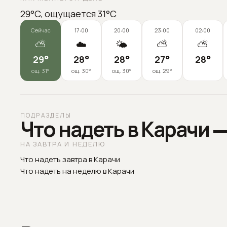
29°C, ощущается 31°C
Сейчас
17:00
20:00
23:00
02:00
⛅
☁️
🌤️
⛅
⛅
29
°
28
°
28
°
27
°
28
°
ощ.
31
°
ощ.
30
°
ощ.
30
°
ощ.
29
°
ПОДРАЗДЕЛЫ
Что надеть в Карачи 
НА ЗАВТРА И НЕДЕЛЮ
Что надеть завтра в Карачи
Что надеть на неделю в Карачи