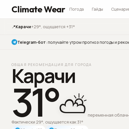
Climate Wear
Погода
Гайды
Сценари
📍
Карачи
+29°
, ощущается +31°
Telegram-бот
:
получайте утром прогноз погоды и реко
ОБЩАЯ РЕКОМЕНДАЦИЯ ДЛЯ ГОРОДА
Карачи
31
°
⛅
переменная облач
Фактически 29°, ощущается как 31°