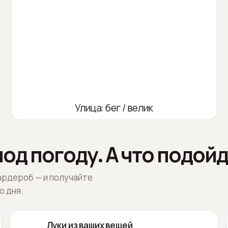
Улица: бег / велик
од погоду. А что подойд
ардероб — и получайте
о дня.
Луки из ваших вещей