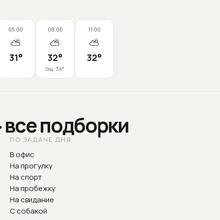
05:00
08:00
11:00
⛅
⛅
⛅
31
°
32
°
32
°
ощ.
34
°
— все подборки
ПО ЗАДАЧЕ ДНЯ
В офис
На прогулку
На спорт
На пробежку
На свидание
С собакой