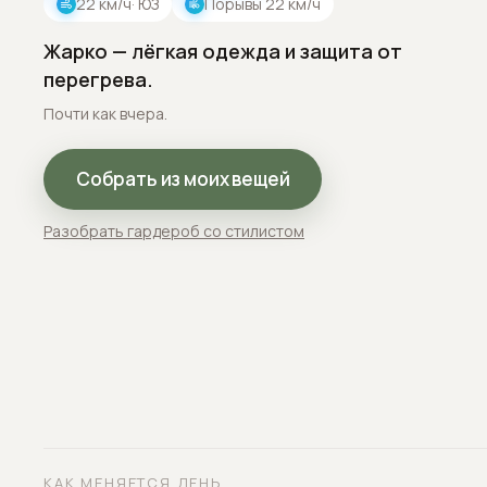
22
км/ч
· ЮЗ
Порывы
22
км/ч
Жарко — лёгкая одежда и защита от
перегрева.
Почти как вчера.
Собрать из моих вещей
Разобрать гардероб со стилистом
КАК МЕНЯЕТСЯ ДЕНЬ