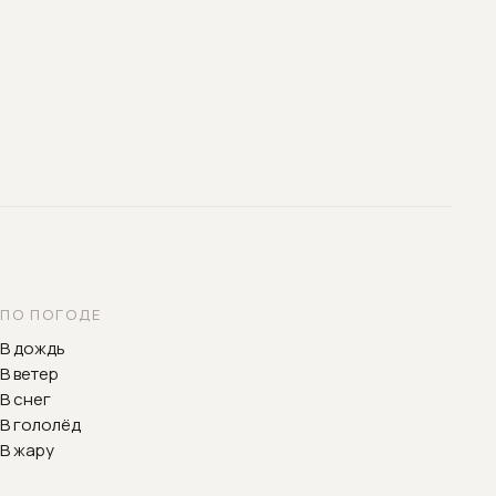
ПО ПОГОДЕ
В дождь
В ветер
В снег
В гололёд
В жару