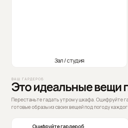
Зал / студия
ВАШ ГАРДЕРОБ
Это идеальные вещи п
Перестаньте гадать утром у шкафа. Оцифруйте г
готовые образы из своих вещей под погоду каждог
Оцифруйте гардероб