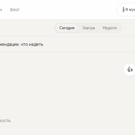
и
Блог
Я му
Сегодня
Завтра
Неделя
мендации, что надеть
👍
ность