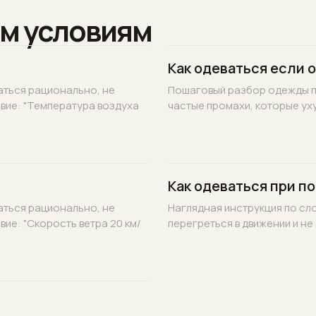
м условиям
Как одеваться если 
аться рационально, не
Пошаговый разбор одежды по
овие: "Температура воздуха
частые промахи, которые уху
Как одеваться при по
аться рационально, не
Наглядная инструкция по сл
вие: "Скорость ветра 20 км/
перегреться в движении и не 