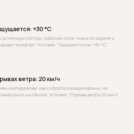
ощущается: +30 °C
д текущую погоду: рабочие слои, ткани по задаче и
дшают комфорт. Условие: "Ощущается как +30 °C".
рывах ветра: 20 км/ч
оям и материалам: как собраться рационально, не
замёрзнуть на паузах. Условие: "Порывы ветра 20 км/ч".