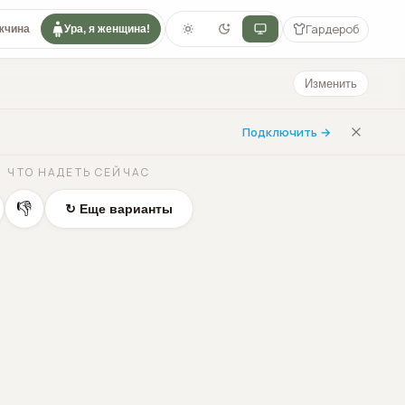
Гардероб
жчина
Ура, я женщина!
Изменить
Подключить →
ЧТО НАДЕТЬ СЕЙЧАС
👎
↻ Еще варианты