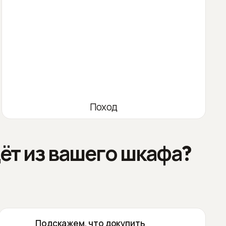
Поход
ёт из вашего шкафа?
Подскажем, что докупить