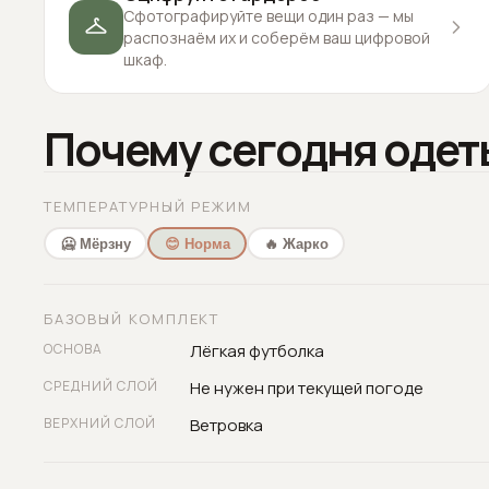
Сфотографируйте вещи один раз — мы
распознаём их и соберём ваш цифровой
шкаф.
Почему сегодня одет
ТЕМПЕРАТУРНЫЙ РЕЖИМ
🥶 Мёрзну
😊 Норма
🔥 Жарко
БАЗОВЫЙ КОМПЛЕКТ
ОСНОВА
Лёгкая футболка
СРЕДНИЙ СЛОЙ
Не нужен при текущей погоде
ВЕРХНИЙ СЛОЙ
Ветровка