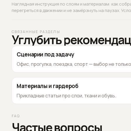
Наглядная инструкция по слоям и материалам: как собр
перегреться в движении и не замёрзнуть на паузах. Услов
СВЯЗАННЫЕ РАЗДЕЛЫ
Углубить рекоменда
Сценарии под задачу
Офис, прогулка, поездка, спорт — выбор не тольк
Материалы и гардероб
Прикладные статьи про слои, ткани и обувь.
FAQ
Частые вопросы