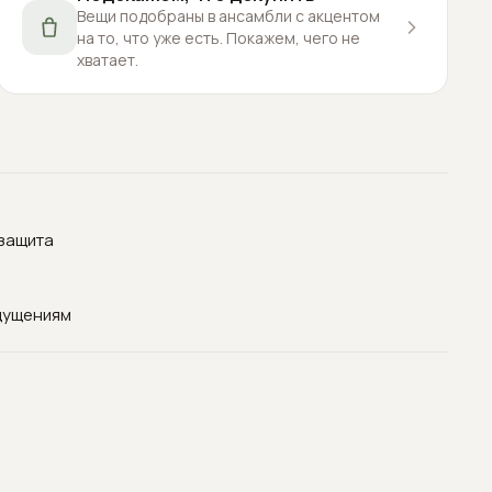
Вещи подобраны в ансамбли с акцентом
на то, что уже есть. Покажем, чего не
хватает.
озащита
щущениям