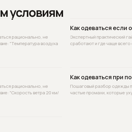
м условиям
Как одеваться если 
аться рационально, не
Экспертный практический гай
овие: "Температура воздуха
сработают и где чаще всего 
Как одеваться при по
аться рационально, не
Пошаговый разбор одежды по
вие: "Скорость ветра 20 км/
частые промахи, которые уху