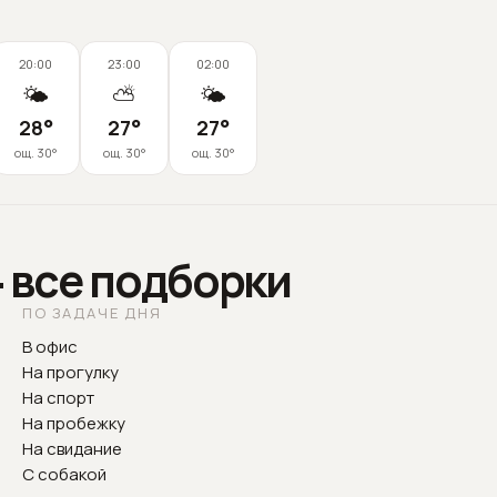
20:00
23:00
02:00
🌤️
⛅
🌤️
28
°
27
°
27
°
ощ.
30
°
ощ.
30
°
ощ.
30
°
— все подборки
ПО ЗАДАЧЕ ДНЯ
В офис
На прогулку
На спорт
На пробежку
На свидание
С собакой