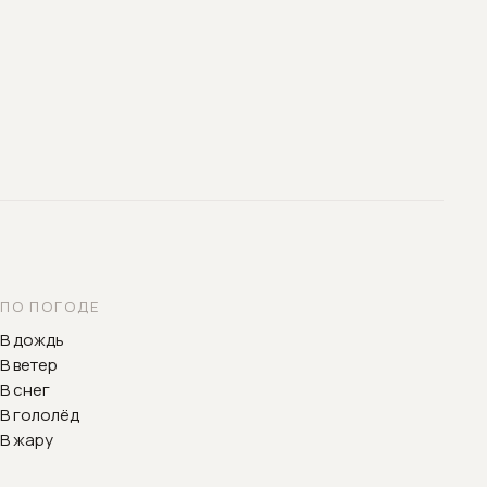
ПО ПОГОДЕ
В дождь
В ветер
В снег
В гололёд
В жару