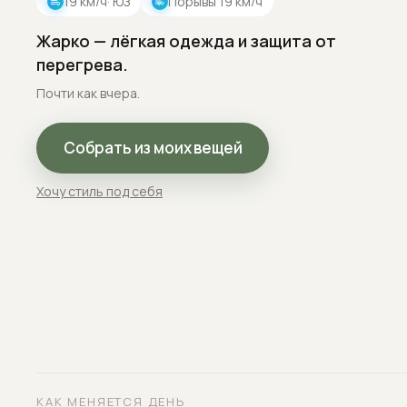
19
км/ч
· ЮЗ
Порывы
19
км/ч
Жарко — лёгкая одежда и защита от
перегрева.
Почти как вчера.
Собрать из моих вещей
Хочу стиль под себя
КАК МЕНЯЕТСЯ ДЕНЬ