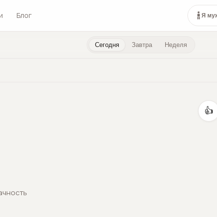
и
Блог
Я му
Сегодня
Завтра
Неделя
👍
ачность