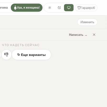
Гардероб
жчина
Ура, я женщина!
Изменить
Написать →
ЧТО НАДЕТЬ СЕЙЧАС
👎
↻ Еще варианты