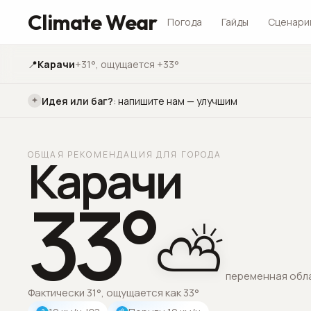
Climate Wear
Погода
Гайды
Сценари
📍
Карачи
+31°
, ощущается +33°
Идея или баг?
:
напишите нам — улучшим
ОБЩАЯ РЕКОМЕНДАЦИЯ ДЛЯ ГОРОДА
Карачи
33
°
⛅
переменная обл
Фактически 31°, ощущается как 33°