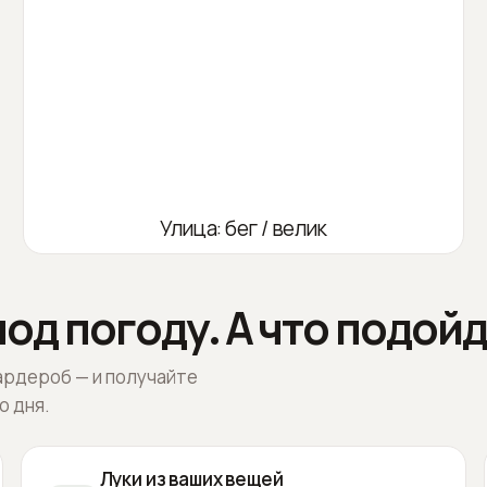
Улица: бег / велик
од погоду. А что подойд
ардероб — и получайте
о дня.
Луки из ваших вещей