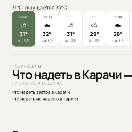
31°C, ощущается 33°C
Сейчас
08:00
11:00
14:00
17:00
⛅
☁️
⛅
⛅
☁️
31
°
32
°
31
°
29
°
28
°
ощ.
33
°
ощ.
34
°
ощ.
33
°
ощ.
31
°
ощ.
31
°
ПОДРАЗДЕЛЫ
Что надеть в Карачи 
НА ЗАВТРА И НЕДЕЛЮ
Что надеть завтра в Карачи
Что надеть на неделю в Карачи