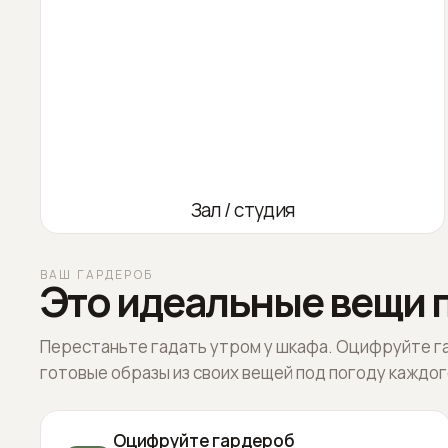
Зал / студия
ВАШ ГАРДЕРОБ
Это идеальные вещи п
Перестаньте гадать утром у шкафа. Оцифруйте г
готовые образы из своих вещей под погоду каждог
Оцифруйте гардероб