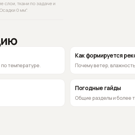
 слои, ткани по задаче и
садки 0 мм".
цию
Как формируется ре
о по температуре.
Почему ветер, влажность
Погодные гайды
Общие разделы и более т