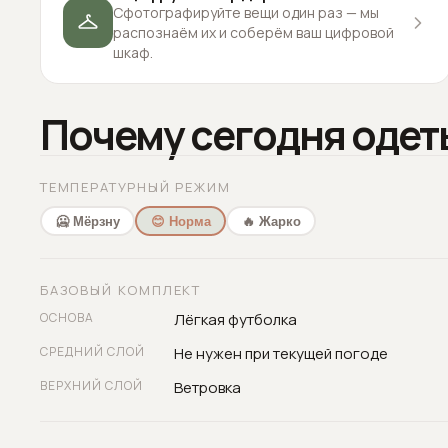
Сфотографируйте вещи один раз — мы
распознаём их и соберём ваш цифровой
шкаф.
Почему сегодня одет
ТЕМПЕРАТУРНЫЙ РЕЖИМ
🥶 Мёрзну
😊 Норма
🔥 Жарко
БАЗОВЫЙ КОМПЛЕКТ
ОСНОВА
Лёгкая футболка
СРЕДНИЙ СЛОЙ
Не нужен при текущей погоде
ВЕРХНИЙ СЛОЙ
Ветровка