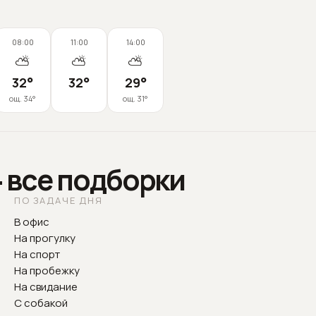
08:00
11:00
14:00
⛅
⛅
⛅
32
°
32
°
29
°
ощ.
34
°
ощ.
31
°
— все подборки
ПО ЗАДАЧЕ ДНЯ
В офис
На прогулку
На спорт
На пробежку
На свидание
С собакой