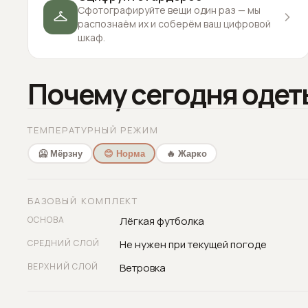
Сфотографируйте вещи один раз — мы
распознаём их и соберём ваш цифровой
шкаф.
Почему сегодня одет
ТЕМПЕРАТУРНЫЙ РЕЖИМ
🥶 Мёрзну
😊 Норма
🔥 Жарко
БАЗОВЫЙ КОМПЛЕКТ
ОСНОВА
Лёгкая футболка
СРЕДНИЙ СЛОЙ
Не нужен при текущей погоде
ВЕРХНИЙ СЛОЙ
Ветровка