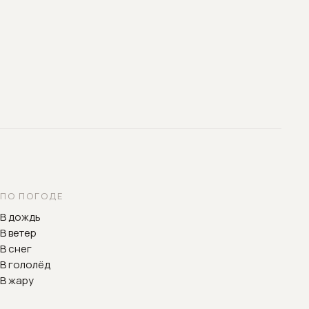
ПО ПОГОДЕ
В дождь
В ветер
В снег
В гололёд
В жару