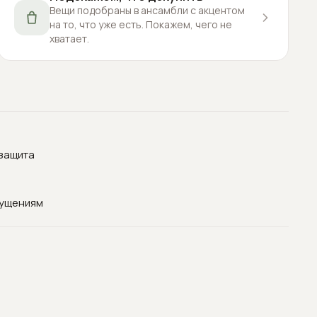
Вещи подобраны в ансамбли с акцентом
на то, что уже есть. Покажем, чего не
хватает.
озащита
щущениям