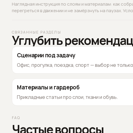
Наглядная инструкция по слоям и материалам: как собр
перегреться в движении и не замёрзнуть на паузах. Услов
СВЯЗАННЫЕ РАЗДЕЛЫ
Углубить рекоменда
Сценарии под задачу
Офис, прогулка, поездка, спорт — выбор не тольк
Материалы и гардероб
Прикладные статьи про слои, ткани и обувь.
FAQ
Частые вопросы