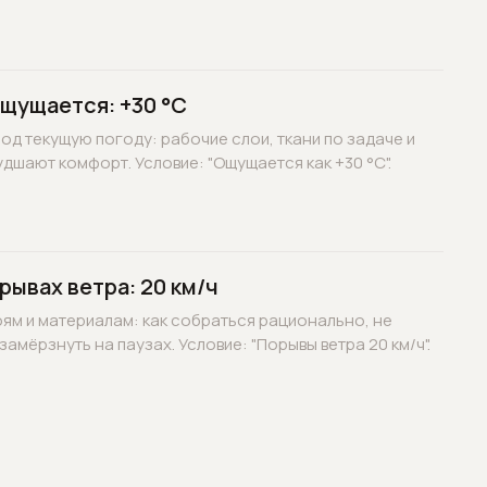
ощущается: +30 °C
д текущую погоду: рабочие слои, ткани по задаче и
дшают комфорт. Условие: "Ощущается как +30 °C".
рывах ветра: 20 км/ч
оям и материалам: как собраться рационально, не
замёрзнуть на паузах. Условие: "Порывы ветра 20 км/ч".