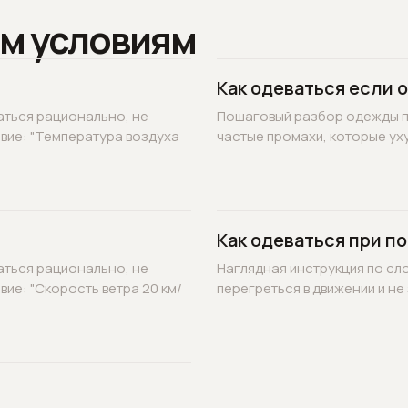
м условиям
Как одеваться если 
аться рационально, не
Пошаговый разбор одежды по
овие: "Температура воздуха
частые промахи, которые уху
Как одеваться при по
аться рационально, не
Наглядная инструкция по сл
вие: "Скорость ветра 20 км/
перегреться в движении и не 