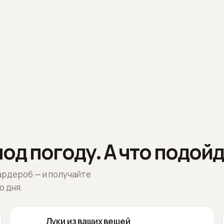
од погоду. А что подойд
ардероб — и получайте
о дня.
Луки из ваших вещей