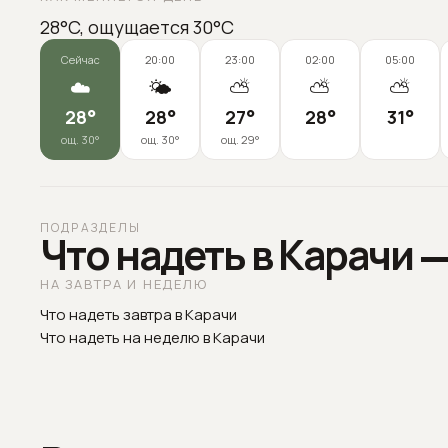
28°C, ощущается 30°C
Сейчас
20:00
23:00
02:00
05:00
☁️
🌤️
⛅
⛅
⛅
28
°
28
°
27
°
28
°
31
°
ощ.
30
°
ощ.
30
°
ощ.
29
°
ПОДРАЗДЕЛЫ
Что надеть в Карачи 
НА ЗАВТРА И НЕДЕЛЮ
Что надеть завтра в Карачи
Что надеть на неделю в Карачи