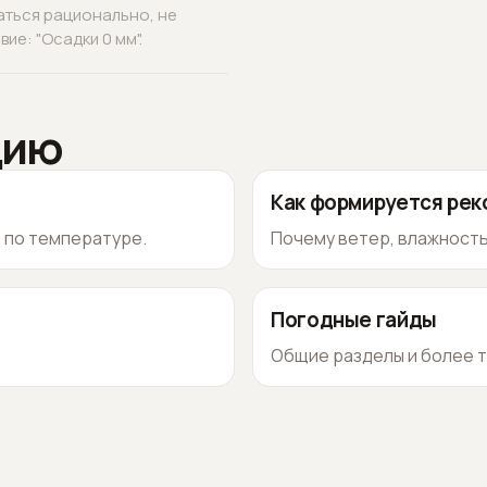
аться рационально, не
ие: "Осадки 0 мм".
цию
Как формируется ре
о по температуре.
Почему ветер, влажность
Погодные гайды
Общие разделы и более т