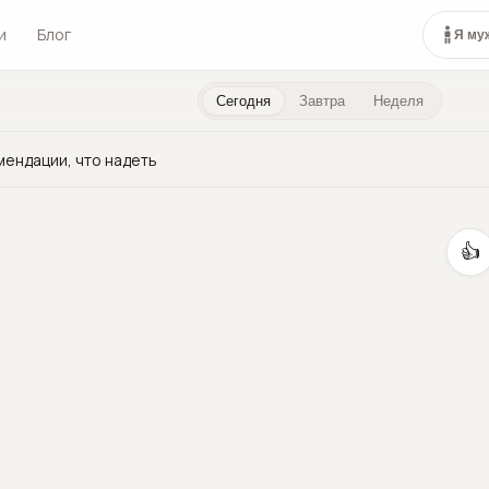
и
Блог
Я му
Сегодня
Завтра
Неделя
мендации, что надеть
👍