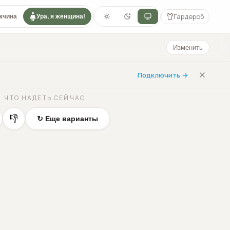
Гардероб
жчина
Ура, я женщина!
Изменить
Подключить →
ЧТО НАДЕТЬ СЕЙЧАС
👎
↻ Еще варианты