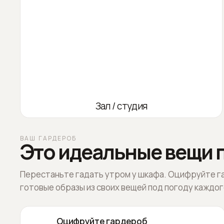
Зал / студия
ВАШ ГАРДЕРОБ
Это идеальные вещи п
Перестаньте гадать утром у шкафа. Оцифруйте г
готовые образы из своих вещей под погоду каждог
Оцифруйте гардероб