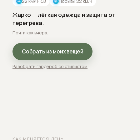
22
км/ч
· ЮЗ
Порывы
22
км/ч
Жарко — лёгкая одежда и защита от
перегрева.
Почти как вчера.
Собрать из моих вещей
Разобрать гардероб со стилистом
КАК МЕНЯЕТСЯ ДЕНЬ