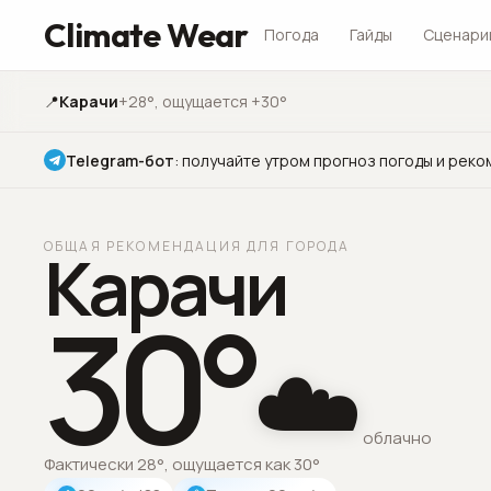
Climate Wear
Погода
Гайды
Сценари
📍
Карачи
+28°
, ощущается +30°
Telegram-бот
:
получайте утром прогноз погоды и реко
ОБЩАЯ РЕКОМЕНДАЦИЯ ДЛЯ ГОРОДА
Карачи
30
°
☁️
облачно
Фактически 28°, ощущается как 30°