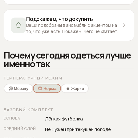
Подскажем, что докупить
Вещи подобраны в ансамбли с акцентом на
то, что уже есть. Покажем, чего не хватает.
Почему сегодня одеться лучше
именно так
ТЕМПЕРАТУРНЫЙ РЕЖИМ
🥶 Мёрзну
😊 Норма
🔥 Жарко
БАЗОВЫЙ КОМПЛЕКТ
ОСНОВА
Лёгкая футболка
СРЕДНИЙ СЛОЙ
Не нужен при текущей погоде