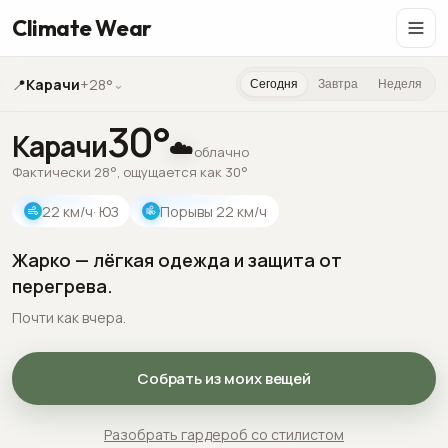
Climate Wear
📍
Карачи
+28°
⌄
Сегодня
Завтра
Неделя
30
°
Карачи
☁️
облачно
Фактически 28°, ощущается как 30°
22
км/ч
· ЮЗ
Порывы
22
км/ч
Жарко — лёгкая одежда и защита от
перегрева.
Почти как вчера.
Собрать из моих вещей
Разобрать гардероб со стилистом