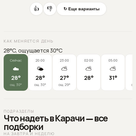
👍
👎
↻ Еще варианты
КАК МЕНЯЕТСЯ ДЕНЬ
28°C, ощущается 30°C
Сейчас
20:00
23:00
02:00
05:00
0
☁️
🌤️
⛅
⛅
⛅
28
°
28
°
27
°
28
°
31
°
3
ощ.
30
°
ощ.
30
°
ощ.
29
°
ощ
ПОДРАЗДЕЛЫ
Что надеть в Карачи — все
подборки
НА ЗАВТРА И НЕДЕЛЮ