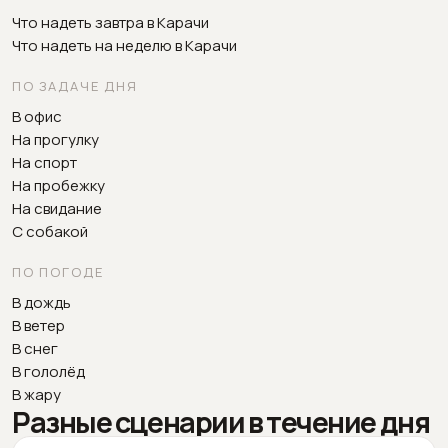
Что надеть завтра в Карачи
Что надеть на неделю в Карачи
ПО ЗАДАЧЕ ДНЯ
В офис
На прогулку
На спорт
На пробежку
На свидание
С собакой
ПО ПОГОДЕ
В дождь
В ветер
В снег
В гололёд
В жару
Разные сценарии в течение дня