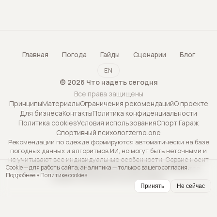
Главная
Погода
Гайды
Сценарии
Блог
EN
©
2026
Что надеть сегодня
Все права защищены
Принципы
Материалы
Ограничения рекомендаций
О проекте
Для бизнеса
Контакты
Политика конфиденциальности
Политика cookies
Условия использования
Спорт Гараж
Спортивный психолог
zerno.one
Рекомендации по одежде формируются автоматически на базе
погодных данных и алгоритмов ИИ, но могут быть неточными и
не учитывают все индивидуальные особенности. Сервис носит
Cookie — для работы сайта, аналитика — только с вашего согласия.
исключительно информационный характер и не является
Подробнее в Политике cookies
профессиональной консультацией.
Принять
Не сейчас