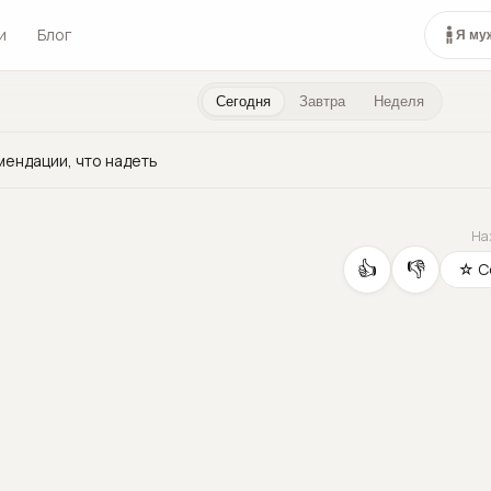
и
Блог
Я му
Сегодня
Завтра
Неделя
мендации, что надеть
На
👍
👎
☆ С