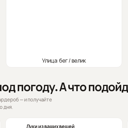
Улица: бег / велик
од погоду. А что подойд
ардероб — и получайте
о дня.
Луки из ваших вещей