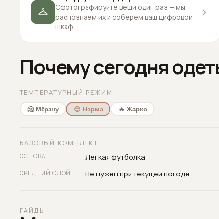
Сфотографируйте вещи один раз — мы
распознаём их и соберём ваш цифровой
шкаф.
Почему сегодня одет
ТЕМПЕРАТУРНЫЙ РЕЖИМ
🥶 Мёрзну
😊 Норма
🔥 Жарко
БАЗОВЫЙ КОМПЛЕКТ
ОСНОВА
Лёгкая футболка
СРЕДНИЙ СЛОЙ
Не нужен при текущей погоде
ГАЙДЫ