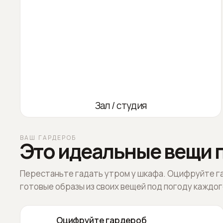
Зал / студия
ВАШ ГАРДЕРОБ
Это идеальные вещи п
Перестаньте гадать утром у шкафа. Оцифруйте г
готовые образы из своих вещей под погоду каждог
Оцифруйте гардероб