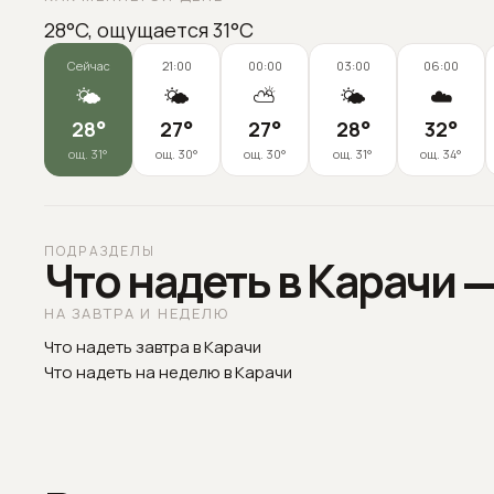
28°C, ощущается 31°C
Сейчас
21:00
00:00
03:00
06:00
🌤️
🌤️
⛅
🌤️
☁️
28
°
27
°
27
°
28
°
32
°
ощ.
31
°
ощ.
30
°
ощ.
30
°
ощ.
31
°
ощ.
34
°
ПОДРАЗДЕЛЫ
Что надеть в Карачи 
НА ЗАВТРА И НЕДЕЛЮ
Что надеть завтра в Карачи
Что надеть на неделю в Карачи