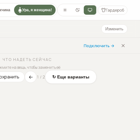
Гардероб
жчина
Ура, я женщина!
Изменить
Подключить →
ЧТО НАДЕТЬ СЕЙЧАС
жмите на вещь, чтобы заменить её
←
охранить
1
/
2
↻ Еще варианты