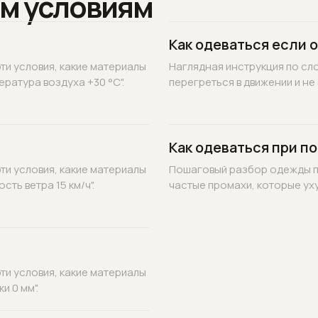
м условиям
Как одеваться если 
ти условия, какие материалы
Наглядная инструкция по сл
ратура воздуха +30 °C".
перегреться в движении и не 
Как одеваться при по
ти условия, какие материалы
Пошаговый разбор одежды по
ть ветра 15 км/ч".
частые промахи, которые уху
ти условия, какие материалы
и 0 мм".