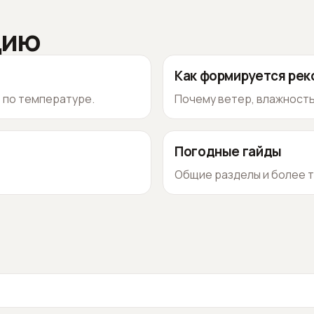
цию
Как формируется ре
о по температуре.
Почему ветер, влажность
Погодные гайды
Общие разделы и более т