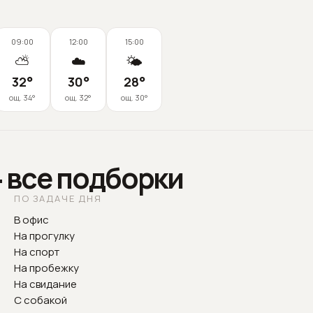
09:00
12:00
15:00
⛅
☁️
🌤️
32
°
30
°
28
°
ощ.
34
°
ощ.
32
°
ощ.
30
°
— все подборки
ПО ЗАДАЧЕ ДНЯ
В офис
На прогулку
На спорт
На пробежку
На свидание
С собакой