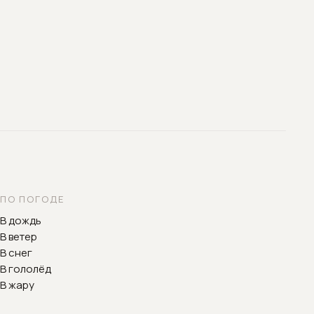
ПО ПОГОДЕ
В дождь
В ветер
В снег
В гололёд
В жару