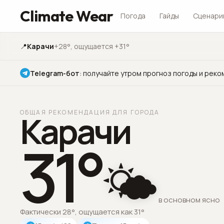
Climate Wear
Погода
Гайды
Сценари
📍
Карачи
+28°
, ощущается +31°
Telegram-бот
:
получайте утром прогноз погоды и реко
ОБЩАЯ РЕКОМЕНДАЦИЯ ДЛЯ ГОРОДА
Карачи
31
°
🌤️
в основном ясно
Фактически 28°, ощущается как 31°