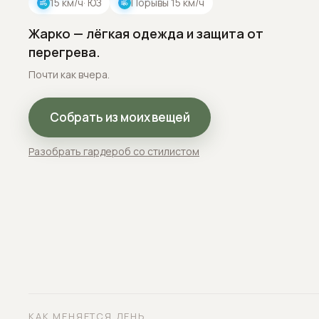
15
км/ч
· ЮЗ
Порывы
15
км/ч
Жарко — лёгкая одежда и защита от
перегрева.
Почти как вчера.
Собрать из моих вещей
Разобрать гардероб со стилистом
КАК МЕНЯЕТСЯ ДЕНЬ