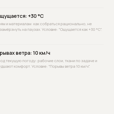
ощущается: +30 °C
оям и материалам: как собраться рационально, не
замёрзнуть на паузах. Условие: "Ощущается как +30 °C".
рывах ветра: 10 км/ч
д текущую погоду: рабочие слои, ткани по задаче и
дшают комфорт. Условие: "Порывы ветра 10 км/ч".