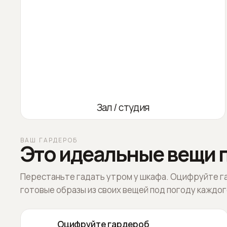
Зал / студия
ВАШ ГАРДЕРОБ
Это идеальные вещи п
Перестаньте гадать утром у шкафа. Оцифруйте г
готовые образы из своих вещей под погоду каждог
Оцифруйте гардероб