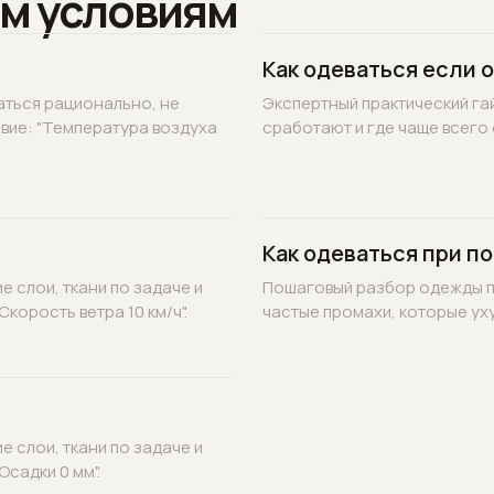
м условиям
Как одеваться если 
аться рационально, не
Экспертный практический гай
овие: "Температура воздуха
сработают и где чаще всего 
Как одеваться при по
 слои, ткани по задаче и
Пошаговый разбор одежды по
корость ветра 10 км/ч".
частые промахи, которые уху
 слои, ткани по задаче и
садки 0 мм".