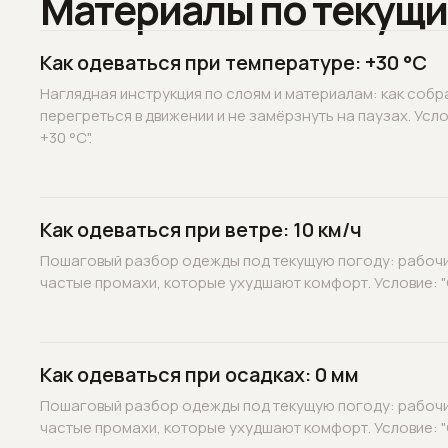
Материалы по текущи
Как одеваться при температуре: +30 °C
Наглядная инструкция по слоям и материалам: как собр
перегреться в движении и не замёрзнуть на паузах. Усл
+30 °C".
Как одеваться при ветре: 10 км/ч
Пошаговый разбор одежды под текущую погоду: рабочие
частые промахи, которые ухудшают комфорт. Условие: "С
Как одеваться при осадках: 0 мм
Пошаговый разбор одежды под текущую погоду: рабочие
частые промахи, которые ухудшают комфорт. Условие: "О