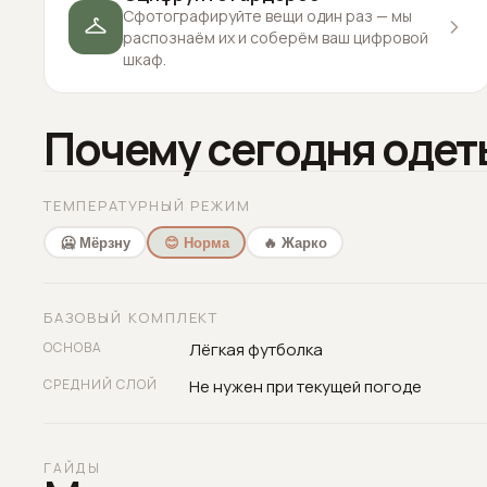
Сфотографируйте вещи один раз — мы
распознаём их и соберём ваш цифровой
шкаф.
Почему сегодня одет
ТЕМПЕРАТУРНЫЙ РЕЖИМ
🥶 Мёрзну
😊 Норма
🔥 Жарко
БАЗОВЫЙ КОМПЛЕКТ
ОСНОВА
Лёгкая футболка
СРЕДНИЙ СЛОЙ
Не нужен при текущей погоде
ГАЙДЫ