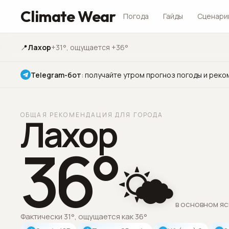
Climate Wear
Погода
Гайды
Сценари
📍
Лахор
+31°
, ощущается +36°
Telegram-бот
:
получайте утром прогноз погоды и реко
ОБЩАЯ РЕКОМЕНДАЦИЯ ДЛЯ ГОРОДА
Лахор
36
°
🌤️
в основном я
Фактически 31°, ощущается как 36°