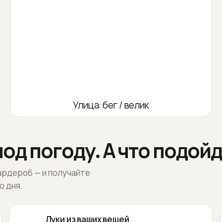
Улица: бег / велик
од погоду. А что подойд
ардероб — и получайте
о дня.
Луки из ваших вещей