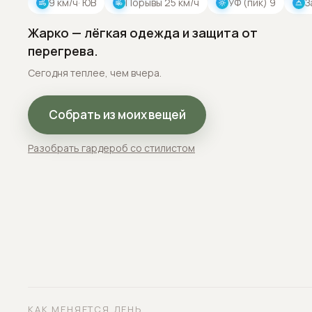
9
км/ч
· ЮВ
Порывы
25
км/ч
УФ (пик)
9
З
Жарко — лёгкая одежда и защита от
перегрева.
Сегодня теплее, чем вчера.
Собрать из моих вещей
Разобрать гардероб со стилистом
КАК МЕНЯЕТСЯ ДЕНЬ