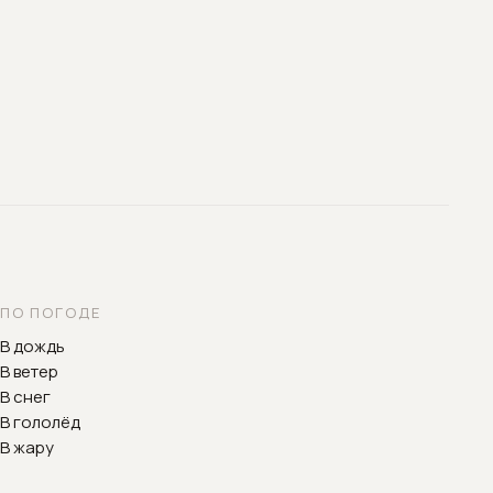
ПО ПОГОДЕ
В дождь
В ветер
В снег
В гололёд
В жару