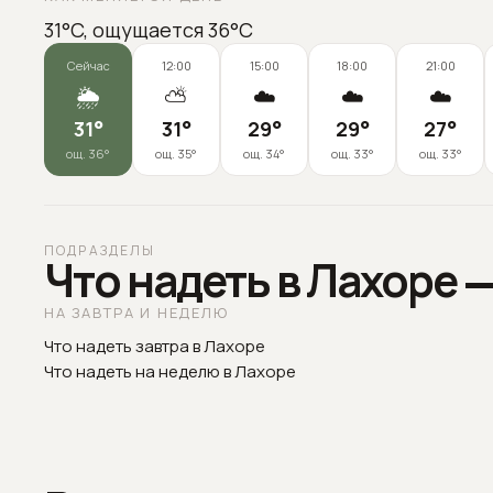
31°C, ощущается 36°C
Сейчас
12:00
15:00
18:00
21:00
🌦️
⛅
☁️
☁️
☁️
31
°
31
°
29
°
29
°
27
°
ощ.
36
°
ощ.
35
°
ощ.
34
°
ощ.
33
°
ощ.
33
°
ПОДРАЗДЕЛЫ
Что надеть в Лахоре 
НА ЗАВТРА И НЕДЕЛЮ
Что надеть завтра в Лахоре
Что надеть на неделю в Лахоре