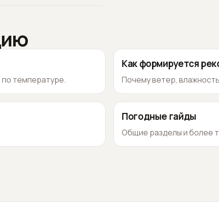
цию
Как формируется ре
о по температуре.
Почему ветер, влажность
Погодные гайды
Общие разделы и более т