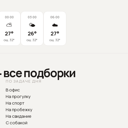
00:00
03:00
06:00
⛅
🌤️
☁️
27
°
26
°
27
°
ощ.
32
°
ощ.
32
°
ощ.
32
°
— все подборки
ПО ЗАДАЧЕ ДНЯ
В офис
На прогулку
На спорт
На пробежку
На свидание
С собакой