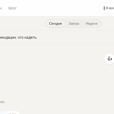
и
Блог
Я му
Сегодня
Завтра
Неделя
мендации, что надеть
👍
сно