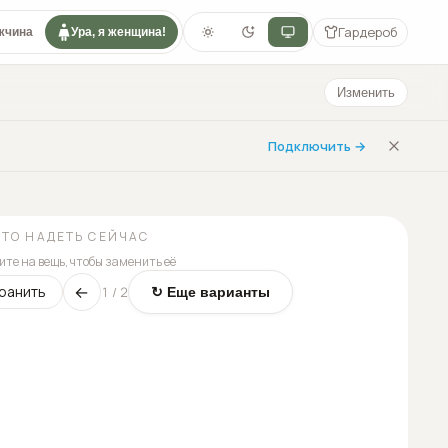
Гардероб
жчина
Ура, я женщина!
Изменить
Подключить →
ЧТО НАДЕТЬ СЕЙЧАС
те на вещь, чтобы заменить её
←
ранить
1
/
2
↻ Еще варианты