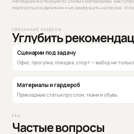
Наглядная инструкция по слоям и материалам: как собр
перегреться в движении и не замёрзнуть на паузах. Услов
СВЯЗАННЫЕ РАЗДЕЛЫ
Углубить рекоменда
Сценарии под задачу
Офис, прогулка, поездка, спорт — выбор не тольк
Материалы и гардероб
Прикладные статьи про слои, ткани и обувь.
FAQ
Частые вопросы