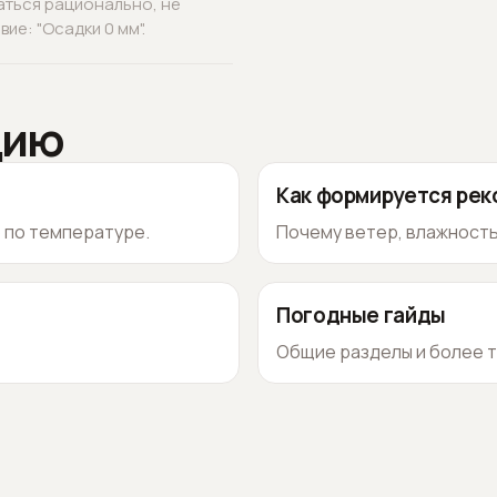
аться рационально, не
ие: "Осадки 0 мм".
цию
Как формируется ре
о по температуре.
Почему ветер, влажность
Погодные гайды
Общие разделы и более т