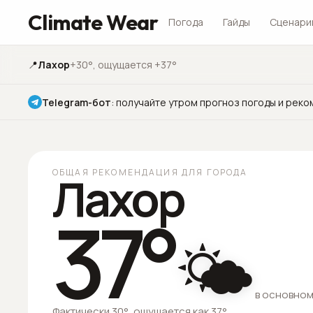
Climate Wear
Погода
Гайды
Сценари
📍
Лахор
+30°
, ощущается +37°
Telegram-бот
:
получайте утром прогноз погоды и реко
ОБЩАЯ РЕКОМЕНДАЦИЯ ДЛЯ ГОРОДА
Лахор
37
°
🌤️
в основном
Фактически 30°, ощущается как 37°