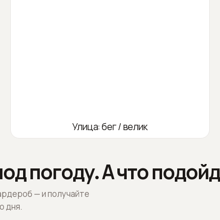
Улица: бег / велик
од погоду. А что подойд
ардероб — и получайте
о дня.