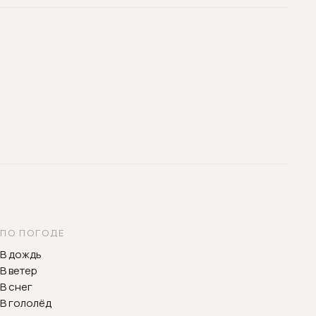
ПО ПОГОДЕ
В дождь
В ветер
В снег
В гололёд