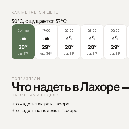
КАК МЕНЯЕТСЯ ДЕНЬ
30°C, ощущается 37°C
Сейчас
17:00
20:00
23:00
02:00
🌤️
🌤️
⛅
⛅
⛅
30
°
29
°
28
°
28
°
29
°
ощ.
37
°
ощ.
36
°
ощ.
35
°
ощ.
34
°
ощ.
35
°
ПОДРАЗДЕЛЫ
Что надеть в Лахоре 
НА ЗАВТРА И НЕДЕЛЮ
Что надеть завтра в Лахоре
Что надеть на неделю в Лахоре