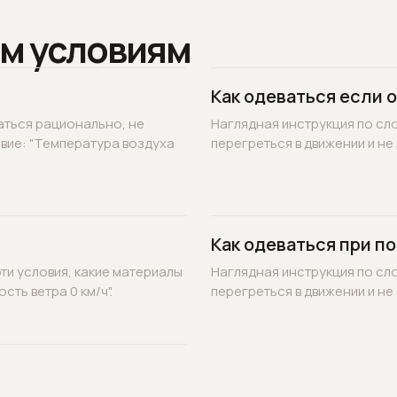
м условиям
Как одеваться если 
аться рационально, не
Наглядная инструкция по сл
овие: "Температура воздуха
перегреться в движении и не 
Как одеваться при по
ти условия, какие материалы
Наглядная инструкция по сл
ть ветра 0 км/ч".
перегреться в движении и не 