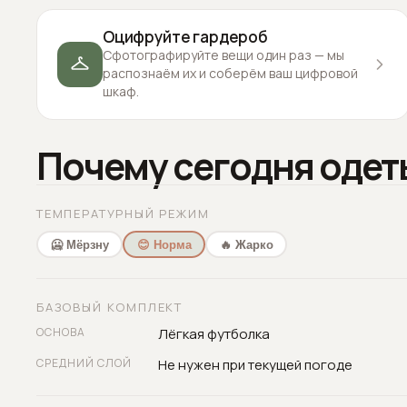
Оцифруйте гардероб
Сфотографируйте вещи один раз — мы
распознаём их и соберём ваш цифровой
шкаф.
Почему сегодня одет
ТЕМПЕРАТУРНЫЙ РЕЖИМ
🥶 Мёрзну
😊 Норма
🔥 Жарко
БАЗОВЫЙ КОМПЛЕКТ
ОСНОВА
Лёгкая футболка
СРЕДНИЙ СЛОЙ
Не нужен при текущей погоде