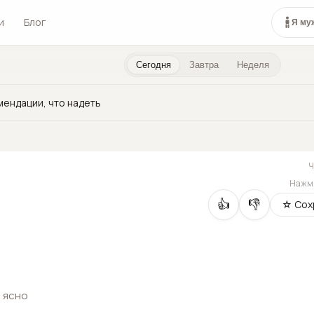
и
Блог
Я му
Сегодня
Завтра
Неделя
мендации, что надеть
Нажми
👍
👎
☆ Сох
 ясно