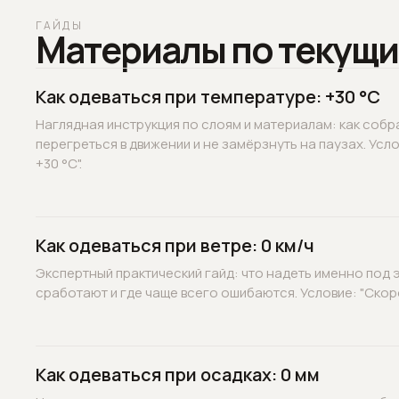
ГАЙДЫ
Материалы по текущи
Как одеваться при температуре: +30 °C
Наглядная инструкция по слоям и материалам: как собр
перегреться в движении и не замёрзнуть на паузах. Усл
+30 °C".
Как одеваться при ветре: 0 км/ч
Экспертный практический гайд: что надеть именно под э
сработают и где чаще всего ошибаются. Условие: "Скорос
Как одеваться при осадках: 0 мм