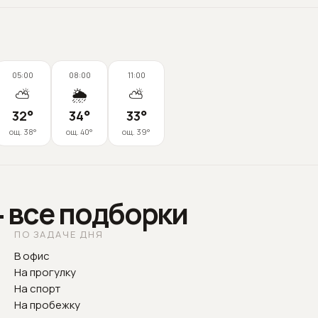
05:00
08:00
11:00
⛅
🌦️
⛅
32
°
34
°
33
°
ощ.
38
°
ощ.
40
°
ощ.
39
°
— все подборки
ПО ЗАДАЧЕ ДНЯ
В офис
На прогулку
На спорт
На пробежку