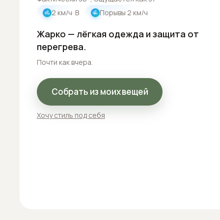
2
км/ч
· В
Порывы
2
км/ч
Жарко — лёгкая одежда и защита от
перегрева.
Почти как вчера.
Собрать из моих вещей
Хочу стиль под себя