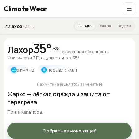
Climate Wear
📍
Лахор
+31°
⌄
Сегодня
Завтра
Неделя
35
°
Лахор
⛅
переменная облачность
Фактически 31°, ощущается как 35°
5
км/ч
· В
Порывы
5
км/ч
Нажмите на вещь, чтобы заменить её
Жарко — лёгкая одежда и защита от
перегрева.
Почти как вчера.
Собрать из моих вещей