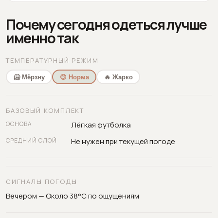
Почему сегодня одеться лучше
именно так
ТЕМПЕРАТУРНЫЙ РЕЖИМ
🥶 Мёрзну
😊 Норма
🔥 Жарко
БАЗОВЫЙ КОМПЛЕКТ
ОСНОВА
Лёгкая футболка
СРЕДНИЙ СЛОЙ
Не нужен при текущей погоде
СИГНАЛЫ ПОГОДЫ
Вечером — Около 38°C по ощущениям