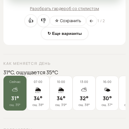
Разобрать гардероб со стилистом
←
👍
👎
☆ Сохранить
1
/
2
↻ Еще варианты
КАК МЕНЯЕТСЯ ДЕНЬ
31°C, ощущается 35°C
Сейчас
07:00
10:00
13:00
16:00
1
⛅
🌦️
🌦️
⛅
🌤️
31
°
34
°
34
°
32
°
30
°
2
ощ.
35
°
ощ.
38
°
ощ.
39
°
ощ.
38
°
ощ.
37
°
ощ