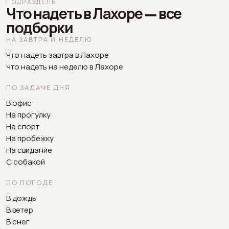
ПОДРАЗДЕЛЫ
Что надеть в Лахоре — все
подборки
НА ЗАВТРА И НЕДЕЛЮ
Что надеть завтра в Лахоре
Что надеть на неделю в Лахоре
ПО ЗАДАЧЕ ДНЯ
В офис
На прогулку
На спорт
На пробежку
На свидание
С собакой
ПО ПОГОДЕ
В дождь
В ветер
В снег