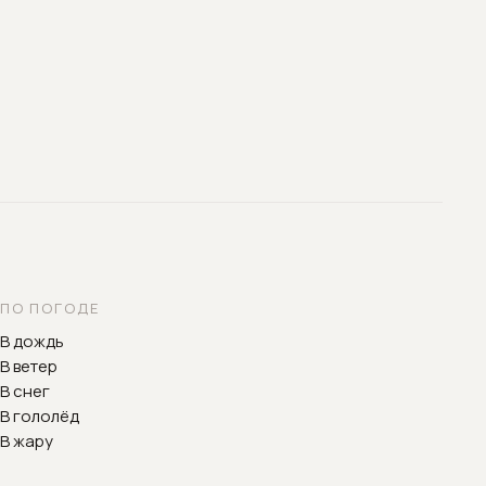
ПО ПОГОДЕ
В дождь
В ветер
В снег
В гололёд
В жару