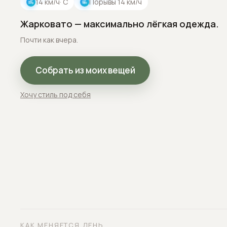
14
км/ч
· С
Порывы
14
км/ч
Жарковато — максимально лёгкая одежда.
Почти как вчера.
Собрать из моих вещей
Хочу стиль под себя
КАК МЕНЯЕТСЯ ДЕНЬ