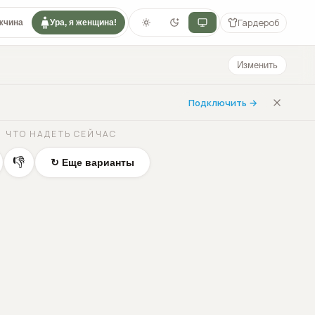
Гардероб
жчина
Ура, я женщина!
Изменить
Подключить →
ЧТО НАДЕТЬ СЕЙЧАС
👎
↻ Еще варианты