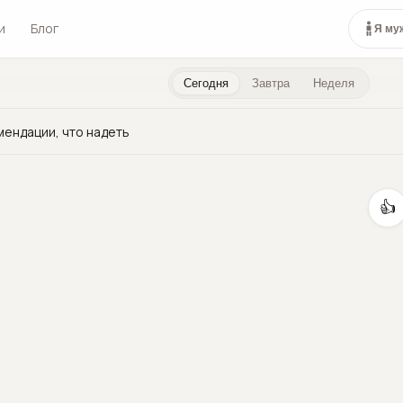
и
Блог
Я му
Сегодня
Завтра
Неделя
мендации, что надеть
👍