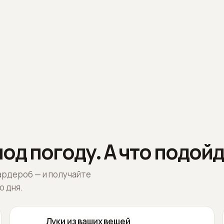
од погоду. А что подойд
ардероб — и получайте
о дня.
Луки из ваших вещей