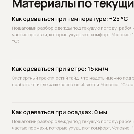
Материалы по текущи
Как одеваться при температуре: +25 °C
Пошаговый разбор одежды под текущую погоду: рабочие
частые промахи, которые ухудшают комфорт. Условие: 
°C".
Как одеваться при ветре: 15 км/ч
Экспертный практический гайд: что надеть именно под э
сработают и где чаще всего ошибаются. Условие: "Скорос
Как одеваться при осадках: 0 мм
Пошаговый разбор одежды под текущую погоду: рабочие
частые промахи, которые ухудшают комфорт. Условие: "О