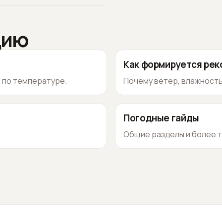
цию
Как формируется ре
о по температуре.
Почему ветер, влажность
Погодные гайды
Общие разделы и более т