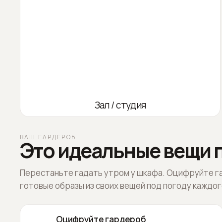
Зал / студия
ВАШ ГАРДЕРОБ
Это идеальные вещи п
Перестаньте гадать утром у шкафа. Оцифруйте г
готовые образы из своих вещей под погоду каждог
Оцифруйте гардероб