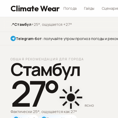
Climate Wear
Погода
Гайды
Сценари
📍
Стамбул
+25°
, ощущается +27°
Telegram-бот
:
получайте утром прогноз погоды и реко
ОБЩАЯ РЕКОМЕНДАЦИЯ ДЛЯ ГОРОДА
Стамбул
27
°
☀️
ясно
Фактически 25°, ощущается как 27°