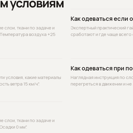
м условиям
Как одеваться если 
 слои, ткани по задаче и
Экспертный практический гай
"Температура воздуха +25
сработают и где чаще всего 
Как одеваться при по
ти условия, какие материалы
Наглядная инструкция по сл
ть ветра 15 км/ч".
перегреться в движении и не 
 слои, ткани по задаче и
садки 0 мм".