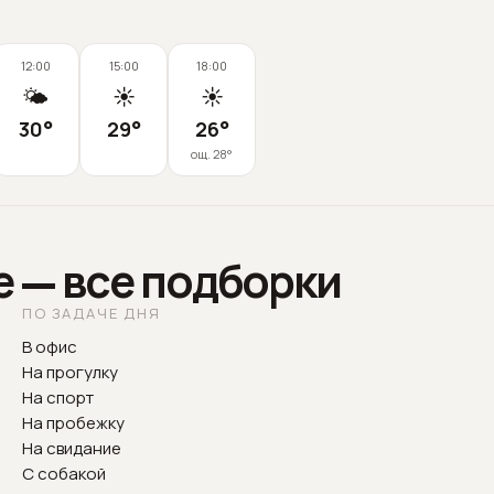
12:00
15:00
18:00
🌤️
☀️
☀️
30
°
29
°
26
°
ощ.
28
°
е — все подборки
ПО ЗАДАЧЕ ДНЯ
В офис
На прогулку
На спорт
На пробежку
На свидание
С собакой