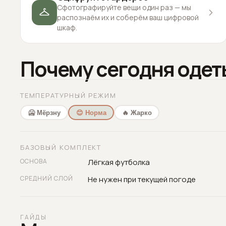
Сфотографируйте вещи один раз — мы
распознаём их и соберём ваш цифровой
шкаф.
Почему сегодня одет
ТЕМПЕРАТУРНЫЙ РЕЖИМ
🥶 Мёрзну
😊 Норма
🔥 Жарко
БАЗОВЫЙ КОМПЛЕКТ
ОСНОВА
Лёгкая футболка
СРЕДНИЙ СЛОЙ
Не нужен при текущей погоде
ГАЙДЫ