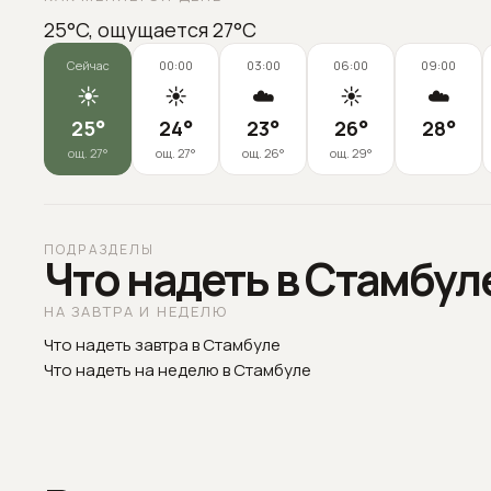
25°C, ощущается 27°C
Сейчас
00:00
03:00
06:00
09:00
☀️
☀️
☁️
☀️
☁️
25
°
24
°
23
°
26
°
28
°
ощ.
27
°
ощ.
27
°
ощ.
26
°
ощ.
29
°
ПОДРАЗДЕЛЫ
Что надеть в Стамбул
НА ЗАВТРА И НЕДЕЛЮ
Что надеть завтра в Стамбуле
Что надеть на неделю в Стамбуле