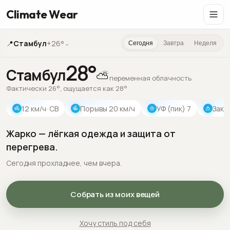
Climate Wear
📍
Стамбул
+26°
⌄
Сегодня
Завтра
Неделя
28
°
Стамбул
⛅
переменная облачность
Фактически 26°, ощущается как 28°
12
км/ч
· СВ
Порывы
20
км/ч
УФ (пик)
7
Зака
Жарко — лёгкая одежда и защита от
перегрева.
Сегодня прохладнее, чем вчера.
Собрать из моих вещей
Хочу стиль под себя