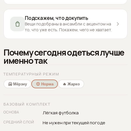
Подскажем, что докупить
Вещи подобраны в ансамбли с акцентом на
то, что уже есть. Покажем, чего не хватает.
Почему сегодня одеться лучше
именно так
ТЕМПЕРАТУРНЫЙ РЕЖИМ
🥶 Мёрзну
😊 Норма
🔥 Жарко
БАЗОВЫЙ КОМПЛЕКТ
ОСНОВА
Лёгкая футболка
СРЕДНИЙ СЛОЙ
Не нужен при текущей погоде