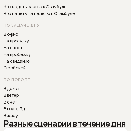
Что надеть завтра в Стамбуле
Что надеть на неделю в Стамбуле
ПО ЗАДАЧЕ ДНЯ
В офис
На прогулку
На спорт
На пробежку
На свидание
С собакой
ПО ПОГОДЕ
В дождь
В ветер
В снег
В гололёд
В жару
Разные сценарии в течение дня