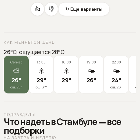
👍
👎
↻ Еще варианты
КАК МЕНЯЕТСЯ ДЕНЬ
26°C, ощущается 28°C
Сейчас
13:00
16:00
19:00
22:00
0
⛅
☀️
☀️
🌤️
🌤️
26
°
29
°
29
°
26
°
24
°
2
ощ.
28
°
ощ.
31
°
ощ.
26
°
ощ
ПОДРАЗДЕЛЫ
Что надеть в Стамбуле — все
подборки
НА ЗАВТРА И НЕДЕЛЮ