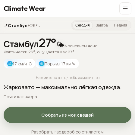
Climate Wear
📍
Стамбул
+26°
⌄
Сегодня
Завтра
Неделя
27
°
Стамбул
🌤️
в основном ясно
Фактически 26°, ощущается как 27°
17
км/ч
· С
Порывы
17
км/ч
Нажмите на вещь, чтобы заменить её
Жарковато — максимально лёгкая одежда.
Почти как вчера.
Собрать из моих вещей
Разобрать гардероб со стилистом