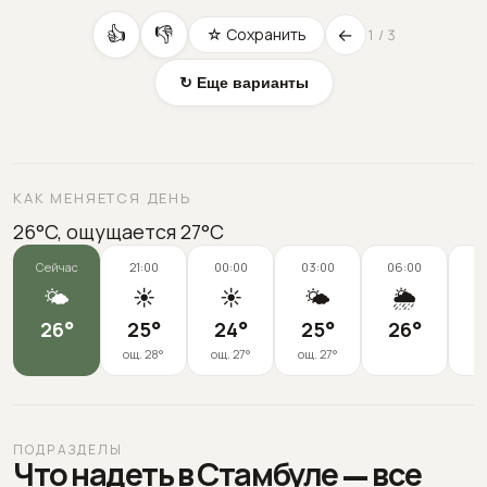
←
👍
👎
☆ Сохранить
1
/
3
↻ Еще варианты
КАК МЕНЯЕТСЯ ДЕНЬ
26°C, ощущается 27°C
Сейчас
21:00
00:00
03:00
06:00
0
🌤️
☀️
☀️
🌤️
🌦️
26
°
25
°
24
°
25
°
26
°
2
ощ.
28
°
ощ.
27
°
ощ.
27
°
ПОДРАЗДЕЛЫ
Что надеть в Стамбуле — все