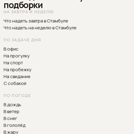
подборки
НА ЗАВТРА И НЕДЕЛЮ
Что надеть завтра в Стамбуле
Что надеть на неделю в Стамбуле
ПО ЗАДАЧЕ ДНЯ
В офис
На прогулку
На спорт
На пробежку
На свидание
С собакой
ПО ПОГОДЕ
В дождь
В ветер
В снег
В гололёд
В жару