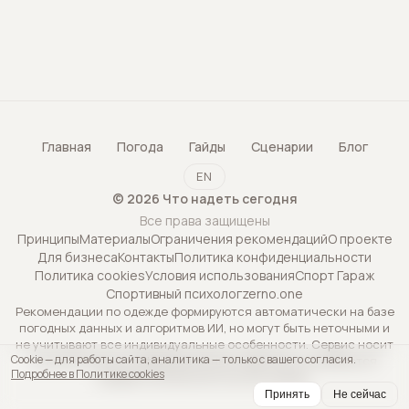
Главная
Погода
Гайды
Сценарии
Блог
EN
©
2026
Что надеть сегодня
Все права защищены
Принципы
Материалы
Ограничения рекомендаций
О проекте
Для бизнеса
Контакты
Политика конфиденциальности
Политика cookies
Условия использования
Спорт Гараж
Спортивный психолог
zerno.one
Рекомендации по одежде формируются автоматически на базе
погодных данных и алгоритмов ИИ, но могут быть неточными и
не учитывают все индивидуальные особенности. Сервис носит
Cookie — для работы сайта, аналитика — только с вашего согласия.
исключительно информационный характер и не является
Подробнее в Политике cookies
профессиональной консультацией.
Принять
Не сейчас