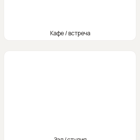
Кафе / встреча
Зал / студия