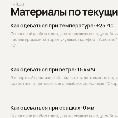
ГАЙДЫ
Материалы по текущи
Как одеваться при температуре: +25 °C
Пошаговый разбор одежды под текущую погоду: рабочие
частые промахи, которые ухудшают комфорт. Условие: 
°C".
Как одеваться при ветре: 15 км/ч
Экспертный практический гайд: что надеть именно под э
сработают и где чаще всего ошибаются. Условие: "Скорос
Как одеваться при осадках: 0 мм
Пошаговый разбор одежды под текущую погоду: рабочие