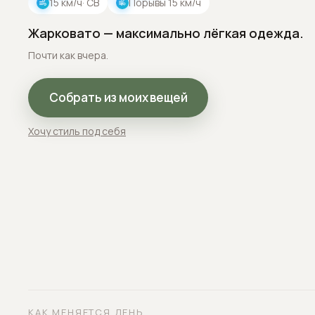
15
км/ч
· СВ
Порывы
15
км/ч
Жарковато — максимально лёгкая одежда.
Почти как вчера.
Собрать из моих вещей
Хочу стиль под себя
КАК МЕНЯЕТСЯ ДЕНЬ