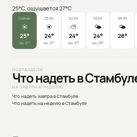
25°C, ощущается 27°C
Сейчас
23:00
02:00
05:00
08:00
☀️
☀️
⛅
🌤️
🌤️
25
°
24
°
24
°
24
°
28
°
ощ.
27
°
ощ.
27
°
ощ.
27
°
ощ.
28
°
ПОДРАЗДЕЛЫ
Что надеть в Стамбул
НА ЗАВТРА И НЕДЕЛЮ
Что надеть завтра в Стамбуле
Что надеть на неделю в Стамбуле