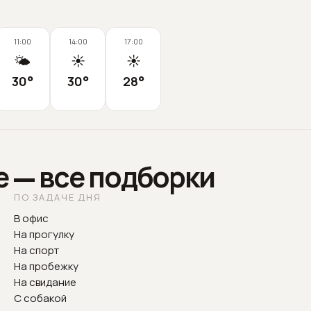
11:00
14:00
17:00
🌤️
☀️
☀️
30
°
30
°
28
°
е — все подборки
ПО ЗАДАЧЕ ДНЯ
В офис
На прогулку
На спорт
На пробежку
На свидание
С собакой