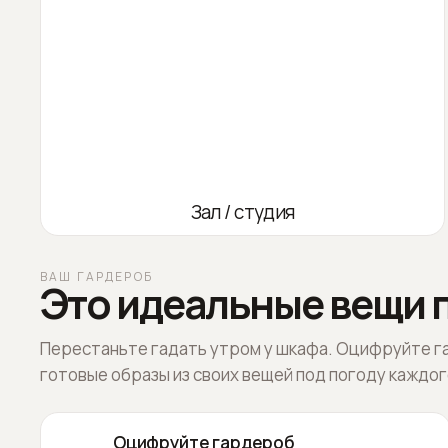
Зал / студия
ВАШ ГАРДЕРОБ
Это идеальные вещи п
Перестаньте гадать утром у шкафа. Оцифруйте г
готовые образы из своих вещей под погоду каждог
Оцифруйте гардероб