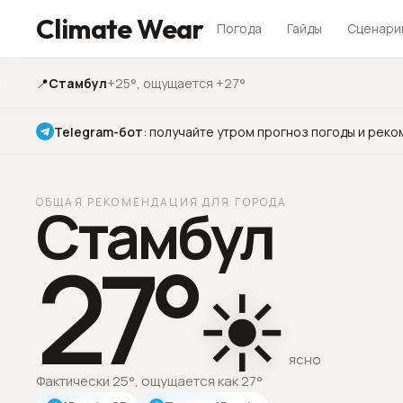
Climate Wear
Погода
Гайды
Сценари
📍
Стамбул
+25°
, ощущается +27°
Telegram-бот
:
получайте утром прогноз погоды и реко
ОБЩАЯ РЕКОМЕНДАЦИЯ ДЛЯ ГОРОДА
Стамбул
27
°
☀️
ясно
Фактически 25°, ощущается как 27°