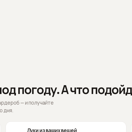
од погоду. А что подойд
ардероб — и получайте
о дня.
Луки из ваших вещей