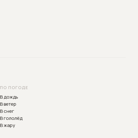
ПО ПОГОДЕ
В дождь
В ветер
В снег
В гололёд
В жару