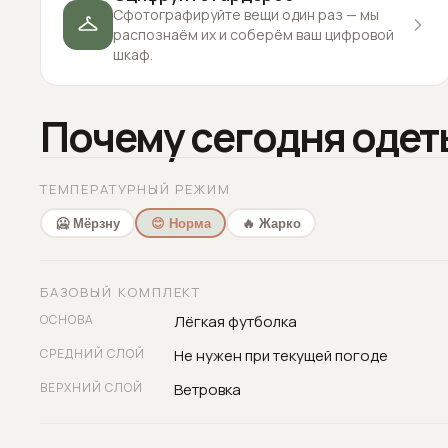
Сфотографируйте вещи один раз — мы
распознаём их и соберём ваш цифровой
шкаф.
Почему сегодня одет
ТЕМПЕРАТУРНЫЙ РЕЖИМ
🥶 Мёрзну
😊 Норма
🔥 Жарко
БАЗОВЫЙ КОМПЛЕКТ
ОСНОВА
Лёгкая футболка
СРЕДНИЙ СЛОЙ
Не нужен при текущей погоде
ВЕРХНИЙ СЛОЙ
Ветровка