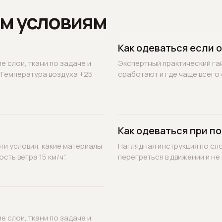
м условиям
Как одеваться если 
 слои, ткани по задаче и
Экспертный практический гай
"Температура воздуха +25
сработают и где чаще всего 
Как одеваться при по
ти условия, какие материалы
Наглядная инструкция по сл
ть ветра 15 км/ч".
перегреться в движении и не 
 слои, ткани по задаче и