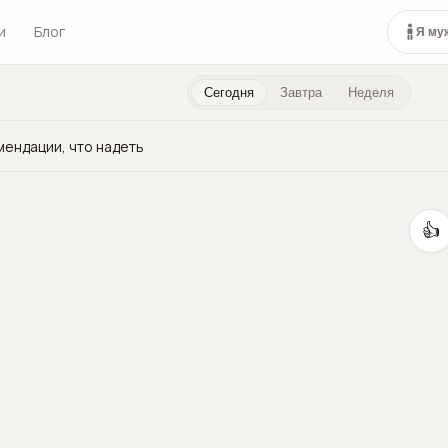
и
Блог
Я му
Сегодня
Завтра
Неделя
мендации, что надеть
👍