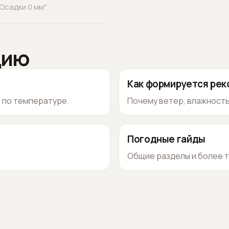
садки 0 мм".
цию
Как формируется ре
о по температуре.
Почему ветер, влажность
Погодные гайды
Общие разделы и более т