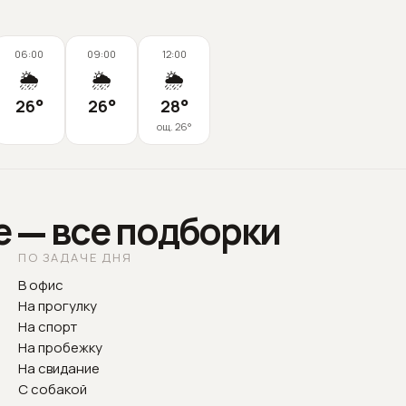
06:00
09:00
12:00
🌦️
🌦️
🌦️
26
°
26
°
28
°
ощ.
26
°
е — все подборки
ПО ЗАДАЧЕ ДНЯ
В офис
На прогулку
На спорт
На пробежку
На свидание
С собакой