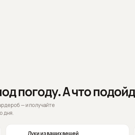
од погоду. А что подойд
ардероб — и получайте
о дня.
Луки из ваших вещей