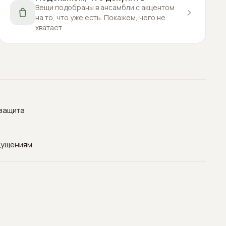
Вещи подобраны в ансамбли с акцентом
на то, что уже есть. Покажем, чего не
хватает.
озащита
щущениям