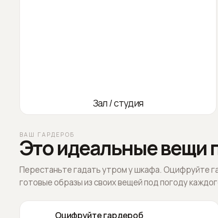
Зал / студия
ВАШ ГАРДЕРОБ
Это идеальные вещи п
Перестаньте гадать утром у шкафа. Оцифруйте г
готовые образы из своих вещей под погоду каждог
Оцифруйте гардероб