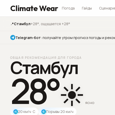
Climate Wear
Погода
Гайды
Сценари
📍
Стамбул
+28°
, ощущается +28°
Telegram-бот
:
получайте утром прогноз погоды и реко
ОБЩАЯ РЕКОМЕНДАЦИЯ ДЛЯ ГОРОДА
Стамбул
28
°
☀️
ясно
20
км/ч
· С
Порывы
20
км/ч