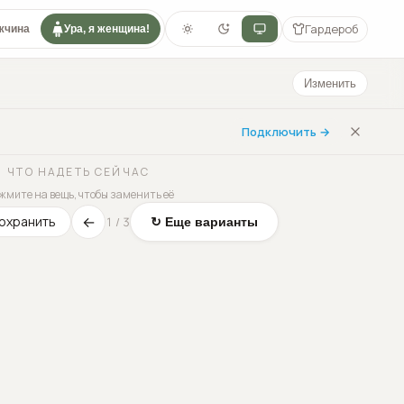
Гардероб
жчина
Ура, я женщина!
Изменить
Подключить →
ЧТО НАДЕТЬ СЕЙЧАС
жмите на вещь, чтобы заменить её
←
охранить
1
/
3
↻ Еще варианты