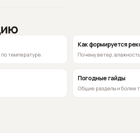
цию
Как формируется ре
о по температуре.
Почему ветер, влажность
Погодные гайды
Общие разделы и более т