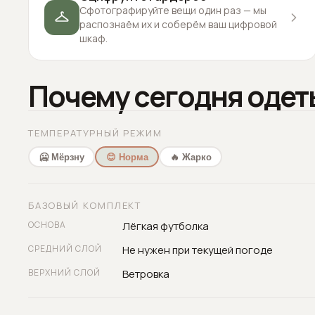
Сфотографируйте вещи один раз — мы
распознаём их и соберём ваш цифровой
шкаф.
Почему сегодня одет
ТЕМПЕРАТУРНЫЙ РЕЖИМ
🥶 Мёрзну
😊 Норма
🔥 Жарко
БАЗОВЫЙ КОМПЛЕКТ
ОСНОВА
Лёгкая футболка
СРЕДНИЙ СЛОЙ
Не нужен при текущей погоде
ВЕРХНИЙ СЛОЙ
Ветровка