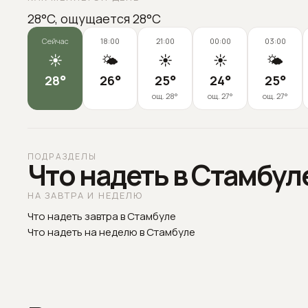
28°C, ощущается 28°C
Сейчас
18:00
21:00
00:00
03:00
☀️
🌤️
☀️
☀️
🌤️
28
°
26
°
25
°
24
°
25
°
ощ.
28
°
ощ.
27
°
ощ.
27
°
ПОДРАЗДЕЛЫ
Что надеть в Стамбул
НА ЗАВТРА И НЕДЕЛЮ
Что надеть завтра в Стамбуле
Что надеть на неделю в Стамбуле