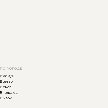
ПО ПОГОДЕ
В дождь
В ветер
В снег
В гололёд
В жару