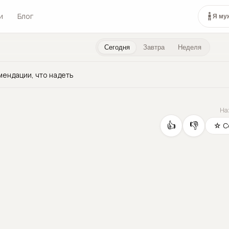
и
Блог
Я му
Сегодня
Завтра
Неделя
мендации, что надеть
На
👍
👎
☆ С