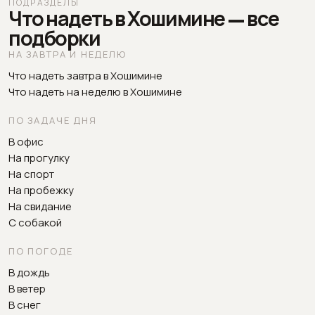
ПОДРАЗДЕЛЫ
Что надеть в Хошимине — все
подборки
НА ЗАВТРА И НЕДЕЛЮ
Что надеть завтра в Хошимине
Что надеть на неделю в Хошимине
ПО ЗАДАЧЕ ДНЯ
В офис
На прогулку
На спорт
На пробежку
На свидание
С собакой
ПО ПОГОДЕ
В дождь
В ветер
В снег