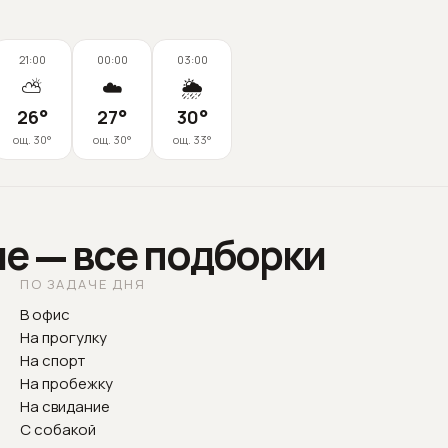
21:00
00:00
03:00
⛅
☁️
🌦️
26
°
27
°
30
°
ощ.
30
°
ощ.
30
°
ощ.
33
°
е — все подборки
ПО ЗАДАЧЕ ДНЯ
В офис
На прогулку
На спорт
На пробежку
На свидание
С собакой