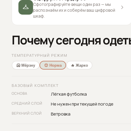
Сфотографируйте вещи один раз — мы
распознаём их и соберём ваш цифровой
шкаф.
Почему сегодня одет
ТЕМПЕРАТУРНЫЙ РЕЖИМ
🥶 Мёрзну
😊 Норма
🔥 Жарко
БАЗОВЫЙ КОМПЛЕКТ
ОСНОВА
Лёгкая футболка
СРЕДНИЙ СЛОЙ
Не нужен при текущей погоде
ВЕРХНИЙ СЛОЙ
Ветровка