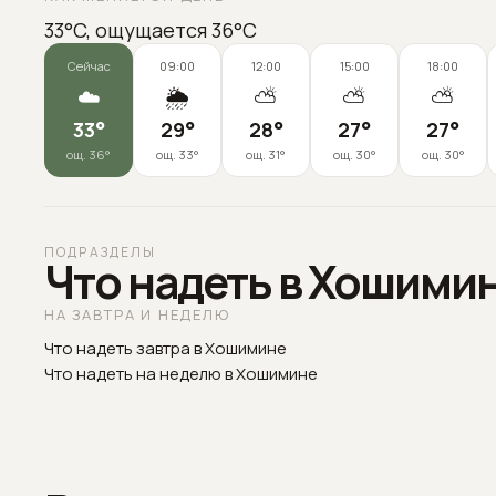
33°C, ощущается 36°C
Сейчас
09:00
12:00
15:00
18:00
☁️
🌦️
⛅
⛅
⛅
33
°
29
°
28
°
27
°
27
°
ощ.
36
°
ощ.
33
°
ощ.
31
°
ощ.
30
°
ощ.
30
°
ПОДРАЗДЕЛЫ
Что надеть в Хошимин
НА ЗАВТРА И НЕДЕЛЮ
Что надеть завтра в Хошимине
Что надеть на неделю в Хошимине