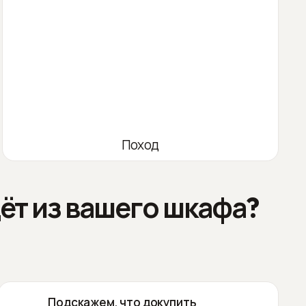
Поход
ёт из вашего шкафа?
Подскажем, что докупить