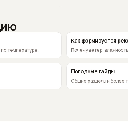
цию
Как формируется ре
о по температуре.
Почему ветер, влажность
Погодные гайды
Общие разделы и более т