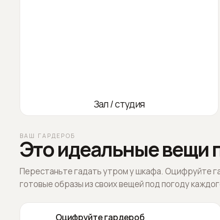
Зал / студия
ВАШ ГАРДЕРОБ
Это идеальные вещи п
Перестаньте гадать утром у шкафа. Оцифруйте г
готовые образы из своих вещей под погоду каждог
Оцифруйте гардероб