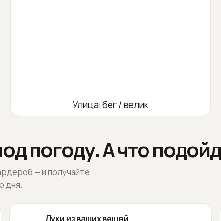
Улица: бег / велик
од погоду. А что подойд
ардероб — и получайте
о дня.
Луки из ваших вещей