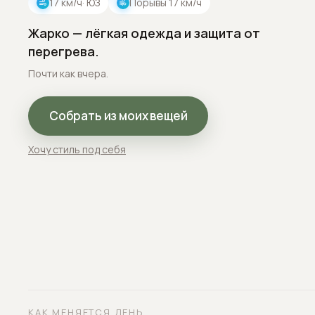
17
км/ч
· ЮЗ
Порывы
17
км/ч
Жарко — лёгкая одежда и защита от
перегрева.
Почти как вчера.
Собрать из моих вещей
Хочу стиль под себя
КАК МЕНЯЕТСЯ ДЕНЬ