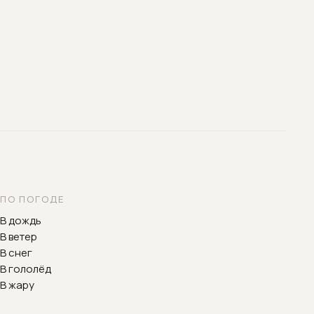
ПО ПОГОДЕ
В дождь
В ветер
В снег
В гололёд
В жару