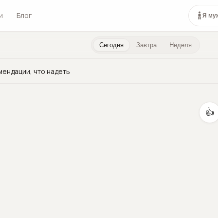
и
Блог
Я му
Сегодня
Завтра
Неделя
мендации, что надеть
👍