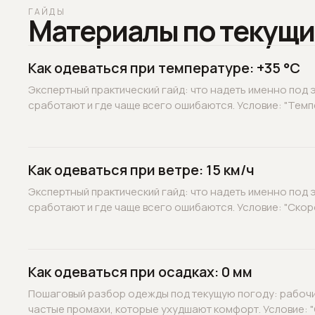
ГАЙДЫ
Материалы по текущи
Как одеваться при температуре: +35 °C
Экспертный практический гайд: что надеть именно под э
сработают и где чаще всего ошибаются. Условие: "Темпе
Как одеваться при ветре: 15 км/ч
Экспертный практический гайд: что надеть именно под э
сработают и где чаще всего ошибаются. Условие: "Скорос
Как одеваться при осадках: 0 мм
Пошаговый разбор одежды под текущую погоду: рабочие
частые промахи, которые ухудшают комфорт. Условие: "О