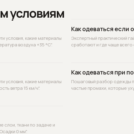
м условиям
Как одеваться если 
ти условия, какие материалы
Экспертный практический гай
ратура воздуха +35 °C".
сработают и где чаще всего 
Как одеваться при по
ти условия, какие материалы
Пошаговый разбор одежды по
ть ветра 15 км/ч".
частые промахи, которые уху
 слои, ткани по задаче и
садки 0 мм".