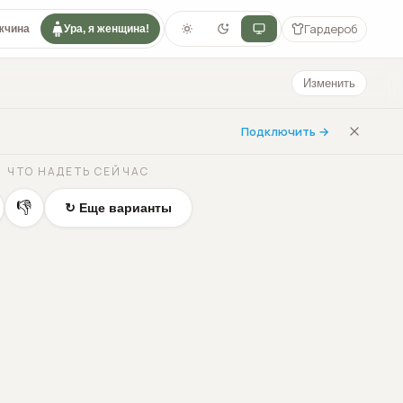
Гардероб
жчина
Ура, я женщина!
Изменить
Подключить →
ЧТО НАДЕТЬ СЕЙЧАС
👎
↻ Еще варианты