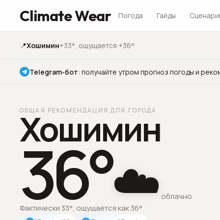
Climate Wear
Погода
Гайды
Сценари
📍
Хошимин
+33°
, ощущается +36°
Telegram-бот
:
получайте утром прогноз погоды и реко
ОБЩАЯ РЕКОМЕНДАЦИЯ ДЛЯ ГОРОДА
Хошимин
36
°
☁️
облачно
Фактически 33°, ощущается как 36°