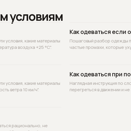
м условиям
Как одеваться если 
ти условия, какие материалы
Пошаговый разбор одежды по
ратура воздуха +25 °C".
частые промахи, которые уху
Как одеваться при по
ти условия, какие материалы
Наглядная инструкция по сл
ть ветра 10 км/ч".
перегреться в движении и не 
аться рационально, не