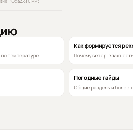
ие: "Осадки 0 мм".
цию
Как формируется ре
о по температуре.
Почему ветер, влажность
Погодные гайды
Общие разделы и более т