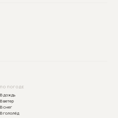
ПО ПОГОДЕ
В дождь
В ветер
В снег
В гололёд