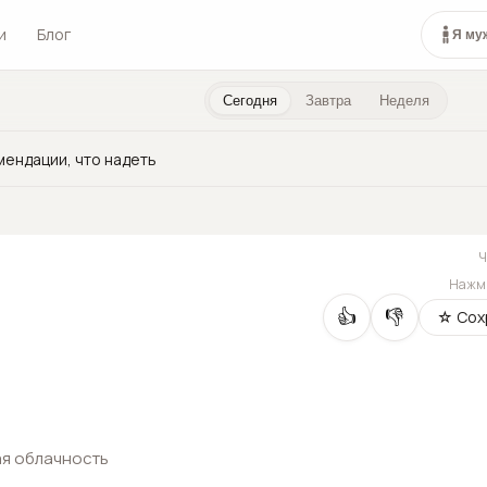
и
Блог
Я му
Сегодня
Завтра
Неделя
мендации, что надеть
Нажми
👍
👎
☆ Сох
я облачность