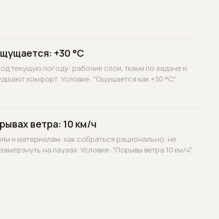
ощущается: +30 °C
д текущую погоду: рабочие слои, ткани по задаче и
дшают комфорт. Условие: "Ощущается как +30 °C".
рывах ветра: 10 км/ч
оям и материалам: как собраться рационально, не
замёрзнуть на паузах. Условие: "Порывы ветра 10 км/ч".