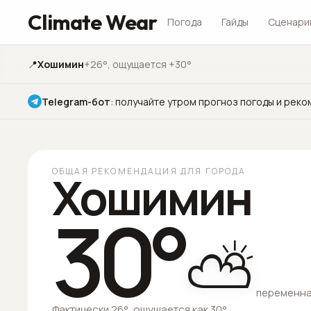
Climate Wear
Погода
Гайды
Сценари
📍
Хошимин
+26°
, ощущается +30°
Telegram-бот
:
получайте утром прогноз погоды и реко
ОБЩАЯ РЕКОМЕНДАЦИЯ ДЛЯ ГОРОДА
Хошимин
30
°
⛅
переменна
Фактически 26°, ощущается как 30°