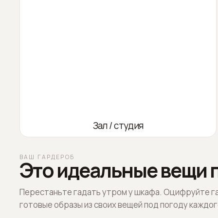
Зал / студия
ВАШ ГАРДЕРОБ
Это идеальные вещи п
Перестаньте гадать утром у шкафа. Оцифруйте г
готовые образы из своих вещей под погоду каждог