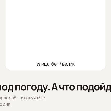
Улица: бег / велик
од погоду. А что подойд
ардероб — и получайте
о дня.