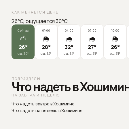
КАК МЕНЯЕТСЯ ДЕНЬ
26°C, ощущается 30°C
Сейчас
01:00
04:00
07:00
10:00
⛅
🌦️
🌧️
🌧️
🌦️
26
°
28
°
32
°
27
°
26
°
ощ.
30
°
ощ.
32
°
ощ.
34
°
ощ.
31
°
ощ.
31
°
ПОДРАЗДЕЛЫ
Что надеть в Хошимин
НА ЗАВТРА И НЕДЕЛЮ
Что надеть завтра в Хошимине
Что надеть на неделю в Хошимине