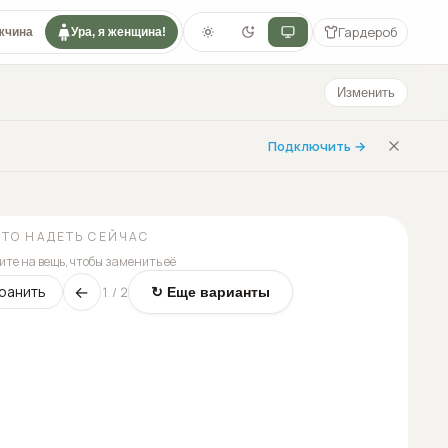
Гардероб
жчина
Ура, я женщина!
Изменить
Подключить →
ЧТО НАДЕТЬ СЕЙЧАС
те на вещь, чтобы заменить её
←
ранить
1
/
2
↻ Еще варианты