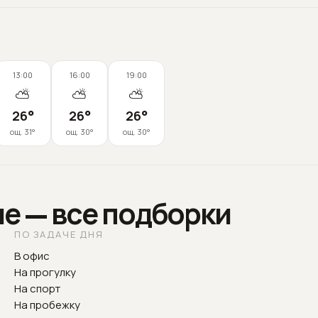
13:00
16:00
19:00
⛅
⛅
⛅
26
°
26
°
26
°
ощ.
31
°
ощ.
30
°
ощ.
30
°
е — все подборки
ПО ЗАДАЧЕ ДНЯ
В офис
На прогулку
На спорт
На пробежку