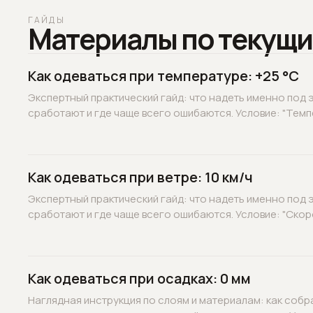
ГАЙДЫ
Материалы по текущи
Как одеваться при температуре: +25 °C
Экспертный практический гайд: что надеть именно под э
сработают и где чаще всего ошибаются. Условие: "Темпе
Как одеваться при ветре: 10 км/ч
Экспертный практический гайд: что надеть именно под э
сработают и где чаще всего ошибаются. Условие: "Скорос
Как одеваться при осадках: 0 мм
Наглядная инструкция по слоям и материалам: как собр