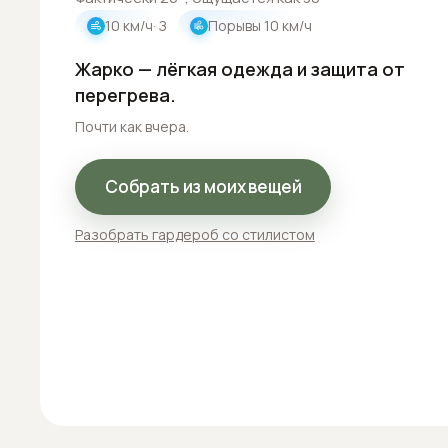
10
км/ч
· З
Порывы
10
км/ч
Жарко — лёгкая одежда и защита от
перегрева.
Почти как вчера.
Собрать из моих вещей
Разобрать гардероб со стилистом