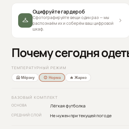
Оцифруйте гардероб
Сфотографируйте вещи один раз — мы
распознаём их и соберём ваш цифровой
шкаф.
Почему сегодня одет
ТЕМПЕРАТУРНЫЙ РЕЖИМ
🥶 Мёрзну
😊 Норма
🔥 Жарко
БАЗОВЫЙ КОМПЛЕКТ
ОСНОВА
Лёгкая футболка
СРЕДНИЙ СЛОЙ
Не нужен при текущей погоде