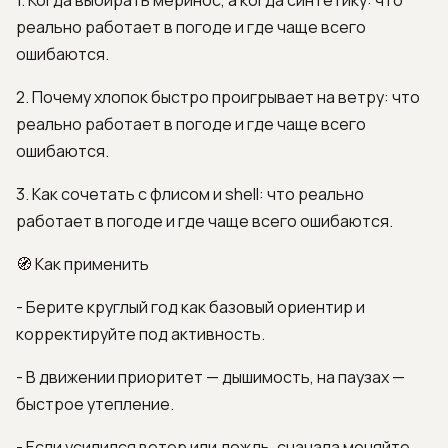
1. Когда выбирать меринос, а когда синтетику: что
реально работает в погоде и где чаще всего
ошибаются.
2. Почему хлопок быстро проигрывает на ветру: что
реально работает в погоде и где чаще всего
ошибаются.
3. Как сочетать с флисом и shell: что реально
работает в погоде и где чаще всего ошибаются.
🧭 Как применить
- Берите круглый год как базовый ориентир и
корректируйте под активность.
- В движении приоритет — дышимость, на паузах —
быстрое утепление.
- Если усилился ветер или дождь, сначала меняйте