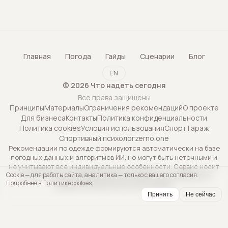
Главная
Погода
Гайды
Сценарии
Блог
EN
©
2026
Что надеть сегодня
Все права защищены
Принципы
Материалы
Ограничения рекомендаций
О проекте
Для бизнеса
Контакты
Политика конфиденциальности
Политика cookies
Условия использования
Спорт Гараж
Спортивный психолог
zerno.one
Рекомендации по одежде формируются автоматически на базе
погодных данных и алгоритмов ИИ, но могут быть неточными и
не учитывают все индивидуальные особенности. Сервис носит
Cookie — для работы сайта, аналитика — только с вашего согласия.
исключительно информационный характер и не является
Подробнее в Политике cookies
профессиональной консультацией.
Принять
Не сейчас