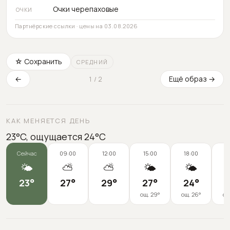
Очки черепаховые
ОЧКИ
Партнёрские ссылки
·
цены на 03.08.2026
☆ Сохранить
СРЕДНИЙ
←
Ещё образ →
1
/
2
КАК МЕНЯЕТСЯ ДЕНЬ
23°C, ощущается 24°C
Сейчас
09:00
12:00
15:00
18:00
2
🌤️
⛅
⛅
🌤️
🌤️
23
°
27
°
29
°
27
°
24
°
2
ощ.
29
°
ощ.
26
°
ощ