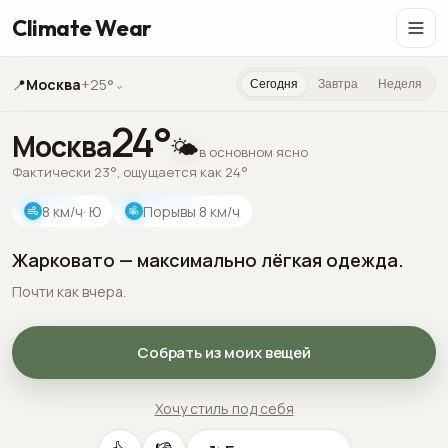
Climate Wear
📍
Москва
+25°
⌄
Сегодня
Завтра
Неделя
24
°
Москва
🌤️
в основном ясно
Фактически 23°, ощущается как 24°
8
км/ч
· Ю
Порывы
8
км/ч
Жарковато — максимально лёгкая одежда.
Почти как вчера.
Собрать из моих вещей
Хочу стиль под себя