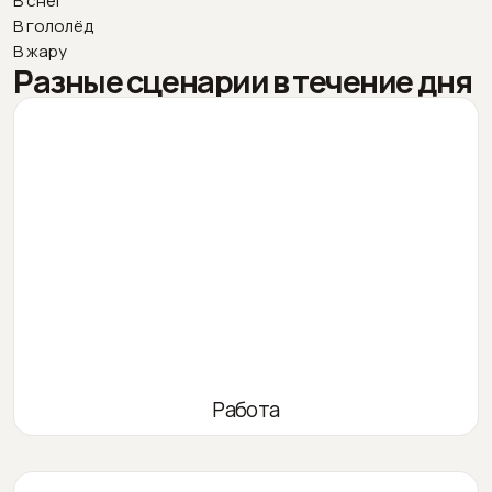
В снег
В гололёд
В жару
Разные сценарии в течение дня
Работа