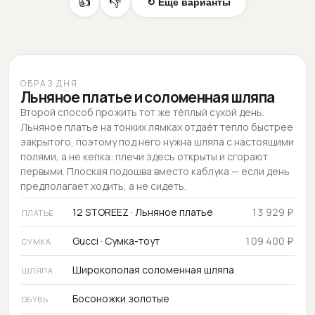
👍
👎
↻ Еще варианты
ОБРАЗ ДНЯ
Льняное платье и соломенная шляпа
Второй способ прожить тот же тёплый сухой день.
Льняное платье на тонких лямках отдаёт тепло быстрее
закрытого, поэтому под него нужна шляпа с настоящими
полями, а не кепка: плечи здесь открыты и сгорают
первыми. Плоская подошва вместо каблука — если день
предполагает ходить, а не сидеть.
12 STOREEZ · Льняное платье
13 929 ₽
ПЛАТЬЕ
Gucci · Сумка-тоут
109 400 ₽
СУМКА
Широкополая соломенная шляпа
ШЛЯПА
Босоножки золотые
ОБУВЬ