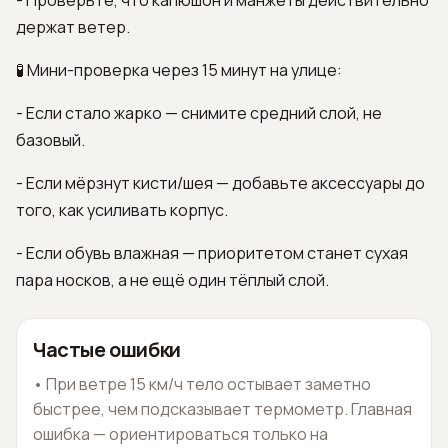
- Проверьте, что капюшон и манжеты действительно
держат ветер.
🧪 Мини-проверка через 15 минут на улице:
- Если стало жарко — снимите средний слой, не
базовый.
- Если мёрзнут кисти/шея — добавьте аксессуары до
того, как усиливать корпус.
- Если обувь влажная — приоритетом станет сухая
пара носков, а не ещё один тёплый слой.
Частые ошибки
•
При ветре 15 км/ч тело остывает заметно
быстрее, чем подсказывает термометр. Главная
ошибка — ориентироваться только на