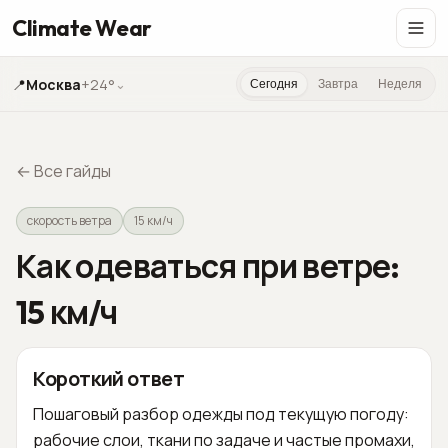
Climate Wear
📍
Москва
+24°
⌄
Сегодня
Завтра
Неделя
←
Все гайды
скорость ветра
15 км/ч
Как одеваться при ветре:
15 км/ч
Короткий ответ
Пошаговый разбор одежды под текущую погоду:
рабочие слои, ткани по задаче и частые промахи,