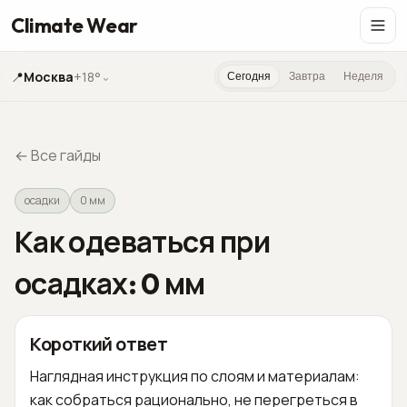
Climate Wear
📍
Москва
+18°
⌄
Сегодня
Завтра
Неделя
←
Все гайды
осадки
0 мм
Как одеваться при
осадках: 0 мм
Короткий ответ
Наглядная инструкция по слоям и материалам:
как собраться рационально, не перегреться в