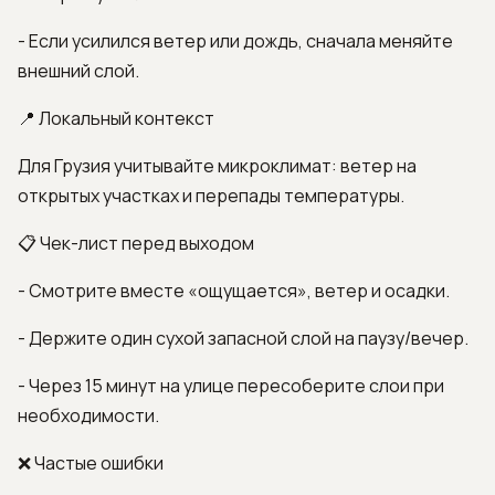
- Если усилился ветер или дождь, сначала меняйте
внешний слой.
📍 Локальный контекст
Для Грузия учитывайте микроклимат: ветер на
открытых участках и перепады температуры.
📋 Чек-лист перед выходом
- Смотрите вместе «ощущается», ветер и осадки.
- Держите один сухой запасной слой на паузу/вечер.
- Через 15 минут на улице пересоберите слои при
необходимости.
❌ Частые ошибки