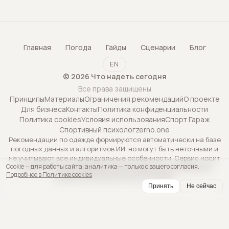
Главная
Погода
Гайды
Сценарии
Блог
EN
©
2026
Что надеть сегодня
Все права защищены
Принципы
Материалы
Ограничения рекомендаций
О проекте
Для бизнеса
Контакты
Политика конфиденциальности
Политика cookies
Условия использования
Спорт Гараж
Спортивный психолог
zerno.one
Рекомендации по одежде формируются автоматически на базе
погодных данных и алгоритмов ИИ, но могут быть неточными и
не учитывают все индивидуальные особенности. Сервис носит
Cookie — для работы сайта, аналитика — только с вашего согласия.
исключительно информационный характер и не является
Подробнее в Политике cookies
профессиональной консультацией.
Принять
Не сейчас