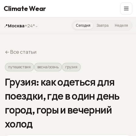
Climate Wear
📍
Москва
+24°
⌄
Сегодня
Завтра
Неделя
←
Все статьи
путешествия
весна/осень
грузия
Грузия: как одеться для
поездки, где в один день
город, горы и вечерний
холод