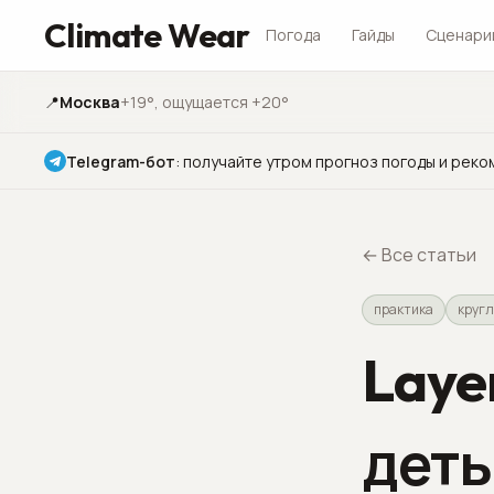
Climate Wear
Погода
Гайды
Сценари
📍
Москва
+19°
, ощущается +20°
Telegram-бот
:
получайте утром прогноз погоды и реко
←
Все статьи
практика
кругл
Laye
деть