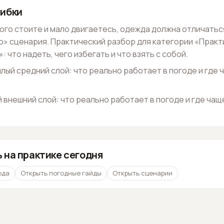
ибки
ного стоите и мало двигаетесь, одежда должна отличатьс
» сценария. Практический разбор для категории «Практи
: что надеть, чего избегать и что взять с собой.
плый средний слой: что реально работает в погоде и где 
й внешний слой: что реально работает в погоде и где чащ
 на практике сегодня
ода
Открыть погодные гайды
Открыть сценарии