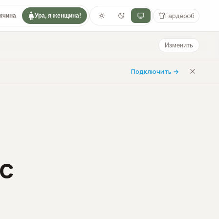
Гардероб
жчина
Ура, я женщина!
Изменить
Подключить →
 с