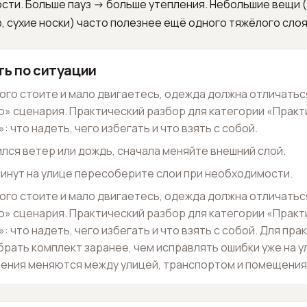
ти. Больше пауз -> больше утепления. Небольшие вещи (
, сухие носки) часто полезнее ещё одного тяжёлого слоя
ть по ситуации
ного стоите и мало двигаетесь, одежда должна отличатьс
» сценария. Практический разбор для категории «Практи
: что надеть, чего избегать и что взять с собой.
ился ветер или дождь, сначала меняйте внешний слой.
 минут на улице пересоберите слои при необходимости.
ного стоите и мало двигаетесь, одежда должна отличатьс
» сценария. Практический разбор для категории «Практи
: что надеть, чего избегать и что взять с собой. Для пра
брать комплект заранее, чем исправлять ошибки уже на у
ения меняются между улицей, транспортом и помещения