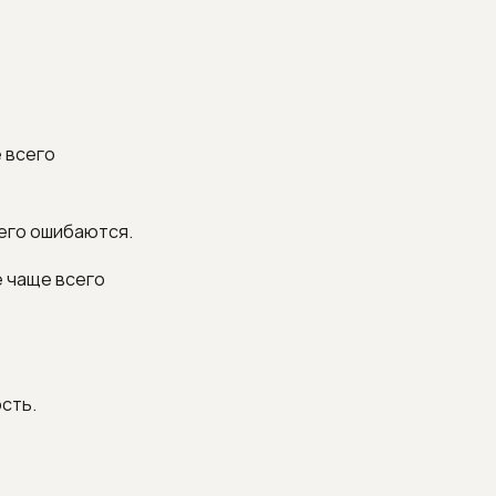
е всего
сего ошибаются.
е чаще всего
ость.