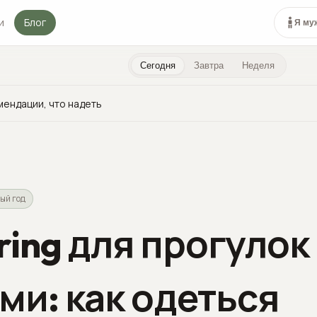
и
Блог
Я му
Сегодня
Завтра
Неделя
мендации, что надеть
ый год
ring для прогулок
ми: как одеться