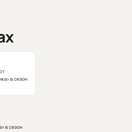
ах
от
ка» в сезон
» в сезон