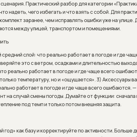
сценария. Практический разбор для категории «Практика
что надеть, чего избегать и что взять с собой. Для практи
комплект заранее, чем исправлять ошибки уже на улице. 
ются между улицей, транспортом и помещениями.
нить
й средний слой: что реально работает в погоде и где чащ
веряйте это с ветром, осадками и длительностью выхода
что реально работает в погоде и где чаще всего ошибают
только температуру, но и «ощущается». 3) Аксессуары в
еально работает в погоде и где чаще всего ошибаются. 
нт на случай смены погоды. Думайте от функции: сначала
утепление под темп и только потом внешняя защита.
й год» как базу и корректируйте по активности. Больше 