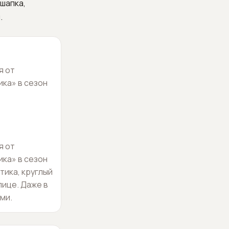
шапка,
.
я от
ка» в сезон
я от
ка» в сезон
ктика, круглый
лице. Даже в
ми.