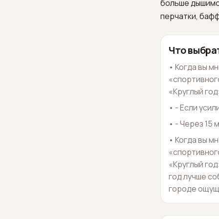
больше дышимос
перчатки, бафф
Что выбра
•
Когда вы м
«спортивного
«Круглый год»
•
- Если усил
•
- Через 15
•
Когда вы м
«спортивного
«Круглый год»
год лучше со
городе ощущ