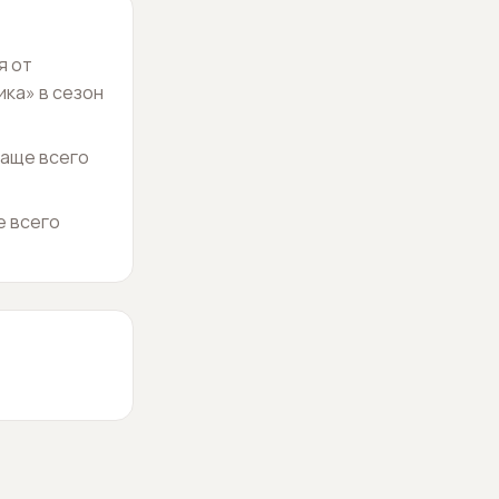
я от
ка» в сезон
чаще всего
е всего