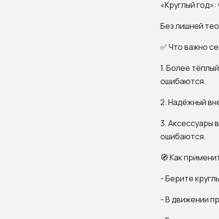
«Круглый год»: 
Без лишней тео
✅ Что важно с
1. Более тёплы
ошибаются.
2. Надёжный вн
3. Аксессуары 
ошибаются.
🧭 Как примени
- Берите кругл
- В движении п