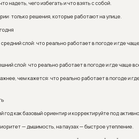
что надеть, чего избегать и что взять с собой.
рии: только решения, которые работают на улице.
егодня
й средний слой: что реально работает в погоде и где чащ
ешний слой: что реально работает в погоде и где чаще в
важнее, чем кажется: что реально работает в погоде и гд
ть
ый год как базовый ориентир и корректируйте под активн
риоритет — дышимость, на паузах — быстрое утепление.