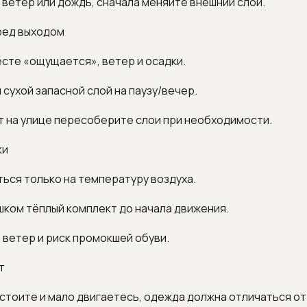
я ветер или дождь, сначала меняйте внешний слой.
ред выходом
сте «ощущается», ветер и осадки.
 сухой запасной слой на паузу/вечер.
ут на улице пересоберите слои при необходимости.
ки
ься только на температуру воздуха.
шком тёплый комплект до начала движения.
 ветер и риск промокшей обуви.
т
 стоите и мало двигаетесь, одежда должна отличаться от