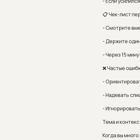
- Если усилилс
📋 Чек-лист пе
- Смотрите вме
- Держите один
- Через 15 мин
❌ Частые ошиб
- Ориентироват
- Надевать сли
- Игнорировать
Тема и контекс
Когда вы много