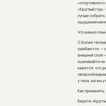
«спортивного» 
«Круглый год»: 
лучше собрать 
ощущения меня
Что важно пом
1) Более тёплы
ошибаются. — с
внешний слой: 
оценивайте не 
кажется: что р
запасной вариа
у тела, затем 
Как применять
Берите «Круглы