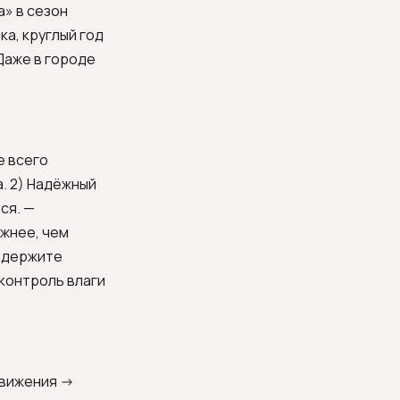
» в сезон
ка, круглый год
Даже в городе
е всего
. 2) Надёжный
ся. —
ажнее, чем
— держите
 контроль влаги
движения ->