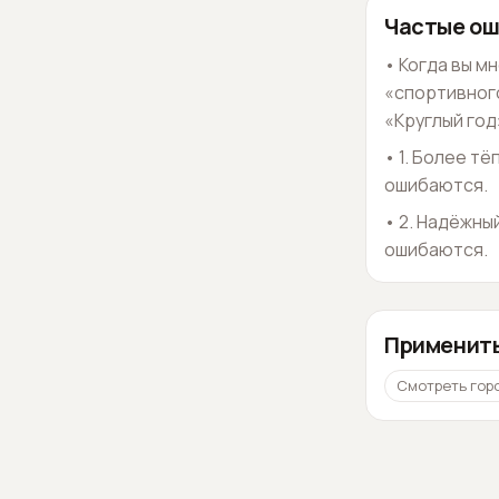
Частые ош
•
Когда вы м
«спортивного
«Круглый год»
•
1. Более тё
ошибаются.
•
2. Надёжны
ошибаются.
Применить
Смотреть гор