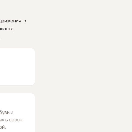
движения ->
шапка,
.
бувь и
ы» в сезон
ой.