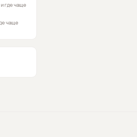
 и где чаще
где чаще