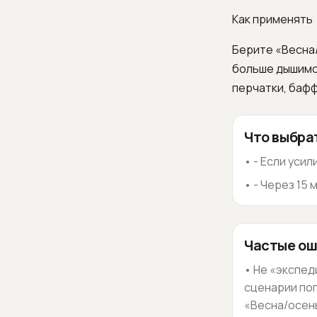
Как применять
Берите «Весна/
больше дышимос
перчатки, бафф
Что выбра
•
- Если усил
•
- Через 15
Частые ош
•
Не «экспеди
сценарии пог
«Весна/осень