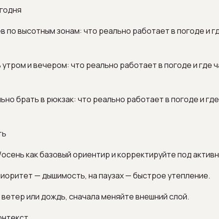
егодня
ёв по высотным зонам: что реально работает в погоде и г
ь утром и вечером: что реально работает в погоде и где 
льно брать в рюкзак: что реально работает в погоде и гд
ть
/осень как базовый ориентир и корректируйте под активн
риоритет — дышимость, на паузах — быстрое утепление.
я ветер или дождь, сначала меняйте внешний слой.
онтекст