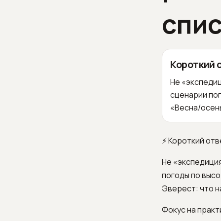
спис
Короткий 
Не «экспедиц
сценарии пог
«Весна/осень
⚡ Короткий отв
Не «экспедиция
погоды по высо
Эверест: что на
Фокус на практи