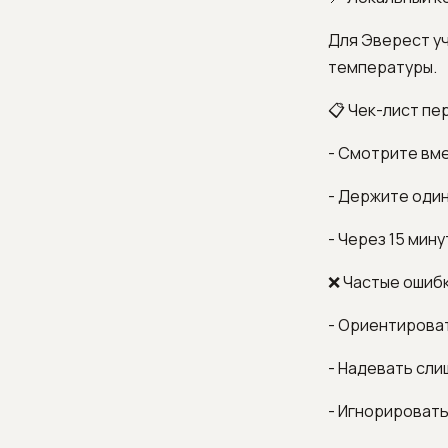
Для Эверест уч
температуры.
📋 Чек-лист пе
- Смотрите вме
- Держите один
- Через 15 мин
❌ Частые ошиб
- Ориентироват
- Надевать сли
- Игнорировать