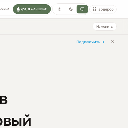
Гардероб
жчина
Ура, я женщина!
Изменить
Подключить →
в
овый