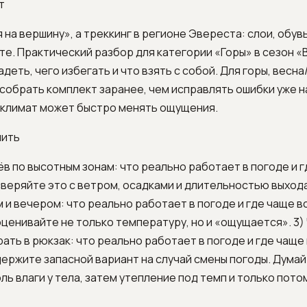
т
 на вершину», а треккинг в регионе Эвереста: слои, обув
те. Практический разбор для категории «Горы» в сезон «
деть, чего избегать и что взять с собой. Для горы, весна
собрать комплект заранее, чем исправлять ошибки уже на
климат может быстро менять ощущения.
нить
ёв по высотным зонам: что реально работает в погоде и 
веряйте это с ветром, осадками и длительностью выхода
 и вечером: что реально работает в погоде и где чаще в
ценивайте не только температуру, но и «ощущается». 3)
ать в рюкзак: что реально работает в погоде и где чаще
ержите запасной вариант на случай смены погоды. Думай
ль влаги у тела, затем утепление под темп и только пото