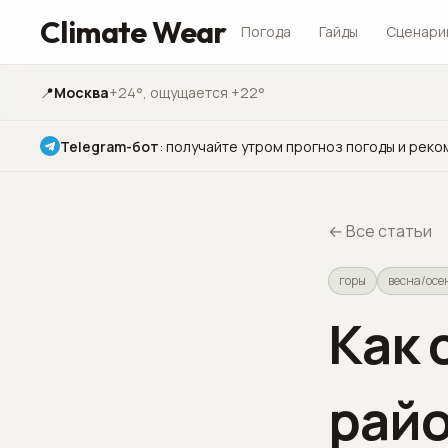
Climate Wear
Погода
Гайды
Сценари
📍
Москва
+24°
, ощущается +22°
Telegram-бот
:
получайте утром прогноз погоды и реко
←
Все статьи
горы
весна/осе
Как 
райо