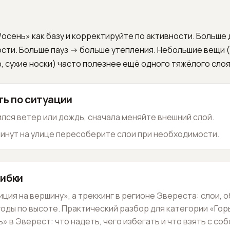
осень» как базу и корректируйте по активности. Больше 
ти. Больше пауз -> больше утепления. Небольшие вещи (
, сухие носки) часто полезнее ещё одного тяжёлого слоя
ть по ситуации
ился ветер или дождь, сначала меняйте внешний слой.
 минут на улице пересоберите слои при необходимости.
ибки
ция на вершину», а треккинг в регионе Эвереста: слои, о
оды по высоте. Практический разбор для категории «Гор
» в Эверест: что надеть, чего избегать и что взять с соб