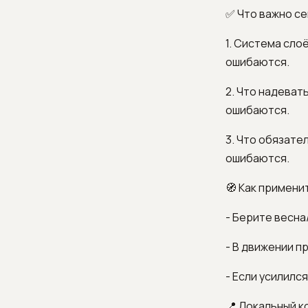
✅ Что важно с
1. Система сло
ошибаются.
2. Что надеват
ошибаются.
3. Что обязате
ошибаются.
🧭 Как примени
- Берите весна
- В движении п
- Если усилилс
📍 Локальный к