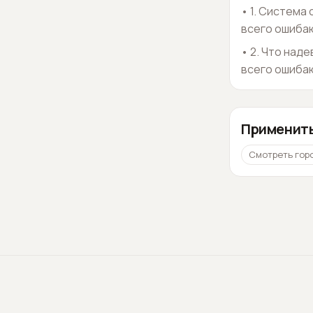
•
1. Система
всего ошиба
•
2. Что над
всего ошиба
Применить
Смотреть гор