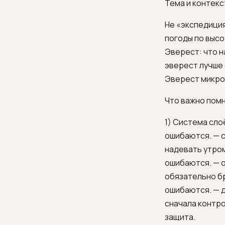
Тема и контекс
Не «экспедиция
погоды по высо
Эверест: что на
эверест лучше 
Эверест микро
Что важно пом
1) Система сло
ошибаются. — с
надевать утром
ошибаются. — о
обязательно бр
ошибаются. — д
сначала контро
защита.