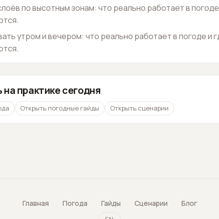
 слоёв по высотным зонам: что реально работает в погоде
ются.
евать утром и вечером: что реально работает в погоде и 
ются.
 на практике сегодня
ода
Открыть погодные гайды
Открыть сценарии
Главная
Погода
Гайды
Сценарии
Блог