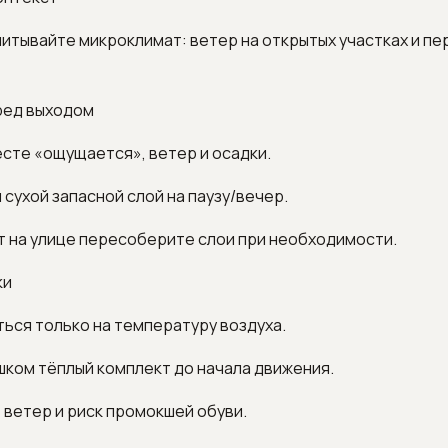
итывайте микроклимат: ветер на открытых участках и п
ред выходом
сте «ощущается», ветер и осадки.
 сухой запасной слой на паузу/вечер.
ут на улице пересоберите слои при необходимости.
ки
ься только на температуру воздуха.
шком тёплый комплект до начала движения.
 ветер и риск промокшей обуви.