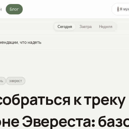
и
Блог
Я му
Сегодня
Завтра
Неделя
мендации, что надеть
нь
эверест
собраться к треку 
не Эвереста: баз