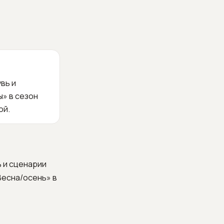
вь и
ы» в сезон
ой.
ь и сценарии
Весна/осень» в