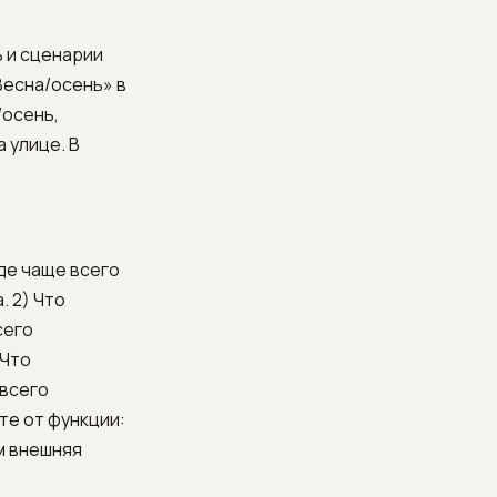
ь и сценарии
Весна/осень» в
/осень,
 улице. В
где чаще всего
. 2) Что
сего
 Что
 всего
те от функции:
м внешняя