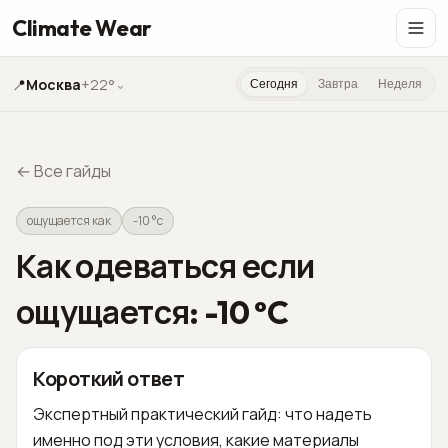
Climate Wear
📍
Москва
+22°
⌄
Сегодня
Завтра
Неделя
←
Все гайды
ощущается как
-10 °c
Как одеваться если
ощущается: -10 °C
Короткий ответ
Экспертный практический гайд: что надеть
именно под эти условия, какие материалы